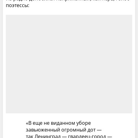
поэтессы:
«В еще не виданном уборе
завьюженный огромный дот —
так Ленинград — гвардеец-город —