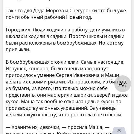
Так что для Деда Мороза и Снегурочки это был уже
почти обычный рабочий Новый год.
Город жил. Люди ходили на работу, дети учились в
школах и ходили в садики. Просто школы и садики
были расположены в бомбоубежищах. Но к этому
привыкли.
В бомбоубежищах стояли елки. Самые настоящие.
Игрушек, конечно, было очень мало, но тут
пригодилось умение Сергея Ивановича и Маши
делать их своими руками. Из проволоки, из бинтов,
А
А
из бумаги, из всего, что только можно себе
представить, они мастерили шарики, зверей и даже
кукол. Маша так вообще открыла целые курсы по
производству елочных украшений. Ее ученицы
делали такую красоту, что просто глаз не отвести.
— Храните их, девочки, — просила Маша, —
храните эти игрушки! Война кончится, и вы будете