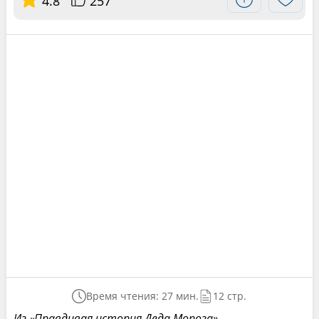
4.8
257
Время чтения: 27 мин.
12 стр.
Из «Правдивая история Деда Мороза»