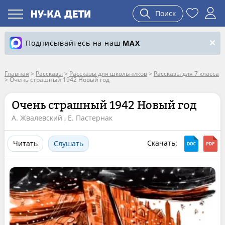
Поиск
Подписывайтесь на наш
MAX
Главная
>
Рассказы
>
Рассказы для школьников
>
Рассказы для 7 класса
>
Очень страшный 1942 Новый год
Очень страшный 1942 Новый год
А. Жвалевский , Е. Пастернак
Скачать:
Читать
Слушать