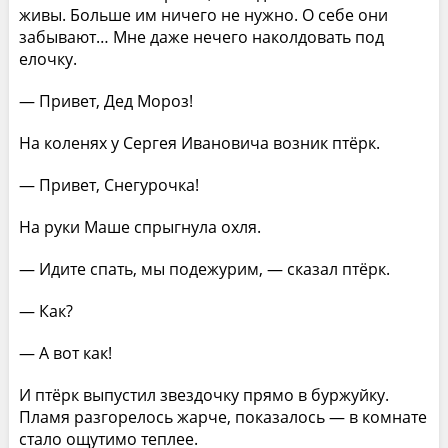
живы. Больше им ничего не нужно. О себе они
забывают… Мне даже нечего наколдовать под
елочку.
— Привет, Дед Мороз!
На коленях у Сергея Ивановича возник птёрк.
— Привет, Снегурочка!
На руки Маше спрыгнула охля.
— Идите спать, мы подежурим, — сказал птёрк.
— Как?
— А вот как!
И птёрк выпустил звездочку прямо в буржуйку.
Пламя разгорелось жарче, показалось — в комнате
стало ощутимо теплее.