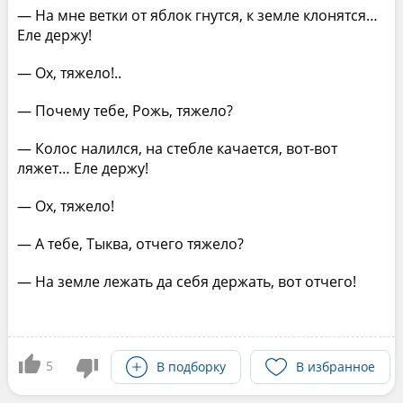
— На мне ветки от яблок гнутся, к земле клонятся…
Еле держу!
— Ох, тяжело!..
— Почему тебе, Рожь, тяжело?
— Колос налился, на стебле качается, вот-вот
ляжет… Еле держу!
— Ох, тяжело!
— А тебе, Тыква, отчего тяжело?
— На земле лежать да себя держать, вот отчего!
5
В подборку
В избранное