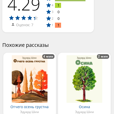
4.29
1
4
0
3
0
2
Оценок: 7
1
1
Похожие рассказы
4 мин
2 мин
Отчего осень грустна
Осина
Эдуард Шим
Эдуард Шим