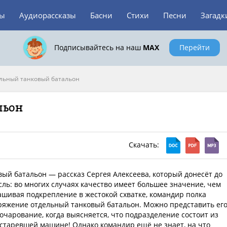
зы
Аудиорассказы
Басни
Стихи
Песни
Загадк
Подписывайтесь на наш
MAX
Перейти
льный танковый батальон
льон
Скачать:
ый батальон — рассказ Сергея Алексеева, который донесёт до
ль: во многих случаях качество имеет большее значение, чем
ашивая подкрепление в жестокой схватке, командир полка
ряжение отдельный танковый батальон. Можно представить ег
очарование, когда выясняется, что подразделение состоит из
устаревшей машине! Однако командир ещё не знает, на что