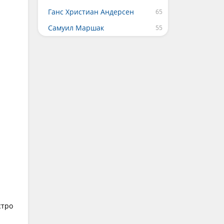
Ганс Христиан Андерсен
Самуил Маршак
а
стро