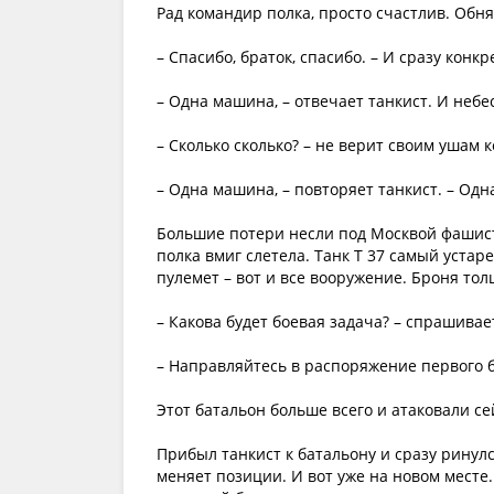
Рад командир полка, просто счастлив. Обн
– Спасибо, браток, спасибо. – И сразу конкр
– Одна машина, – отвечает танкист. И небес
– Сколько сколько? – не верит своим ушам 
– Одна машина, – повторяет танкист. – Одна
Большие потери несли под Москвой фашист
полка вмиг слетела. Танк Т 37 самый уста
пулемет – вот и все вооружение. Броня то
– Какова будет боевая задача? – спрашивае
– Направляйтесь в распоряжение первого б
Этот батальон больше всего и атаковали с
Прибыл танкист к батальону и сразу ринулс
меняет позиции. И вот уже на новом месте.