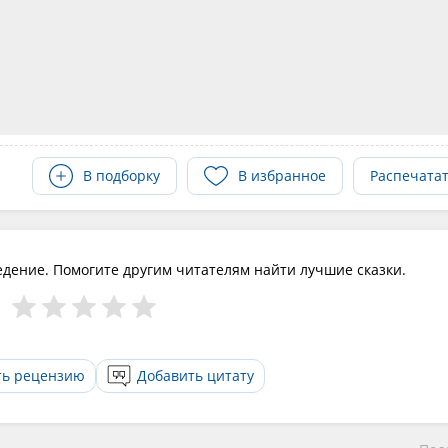
В подборку
В избранное
Распечата
едение. Помогите другим читателям найти лучшие сказки.
ть рецензию
Добавить цитату