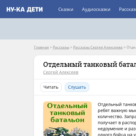
Сказки
Аудиосказки
Расска
Главная
>
Рассказы
>
Рассказы Сергея Алексеева
>
Отде
Отдельный танковый бата
Сергей Алексеев
Читать
Слушать
Отдельный танков
ребят важную мыс
количество. Запр
получает в распо
недоумение и раз
одного бойца на 