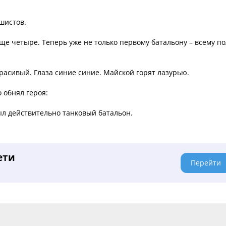
шистов.
еще четыре. Теперь уже не только первому батальону – всему по
красивый. Глаза синие синие. Майской горят лазурью.
 обнял героя:
был действительно танковый батальон.
ети
Перейти