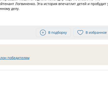
ейтенант Логвиненко. Эта история впечатлит детей и пробудит 
нному делу.
В подборку
В избранное
клон победителям