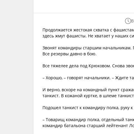
В
Продолжается жестокая схватка с фашистам
здесь жмут фашисты. Не хватает у наших си
Звонят командиры старшим начальникам. 
Все резервы давно в бою.
Все тяжелее дела под Крюковом. Снова зв
– Хорошо, – говорят начальники. – Ждите т
И верно, вскоре на командный пункт сража
танкист. В кожаной куртке, в шлеме танкис
Подошел танкист к командиру полка, руку к
– Товарищ командир полка, отдельный тан
командир батальона старший лейтенант Ло