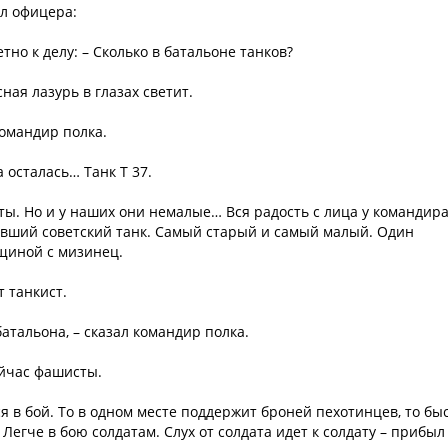
ял офицера:
етно к делу: – Сколько в батальоне танков?
ная лазурь в глазах светит.
командир полка.
 осталась… Танк Т 37.
ы. Но и у наших они немалые… Вся радость с лица у командир
ревший советский танк. Самый старый и самый малый. Один
лщиной с мизинец.
т танкист.
атальона, – сказал командир полка.
ейчас фашисты.
я в бой. То в одном месте поддержит броней пехотинцев, то бы
 Легче в бою солдатам. Слух от солдата идет к солдату – прибыл