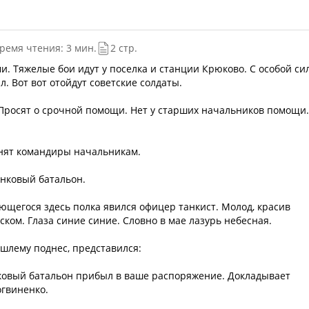
ремя чтения: 3 мин.
2 стр.
и. Тяжелые бои идут у поселка и станции Крюково. С особой си
л. Вот вот отойдут советские солдаты.
Просят о срочной помощи. Нет у старших начальников помощи.
онят командиры начальникам.
анковый батальон.
ющегося здесь полка явился офицер танкист. Молод, красив
тском. Глаза синие синие. Словно в мае лазурь небесная.
 шлему поднес, представился:
ковый батальон прибыл в ваше распоряжение. Докладывает
гвиненко.