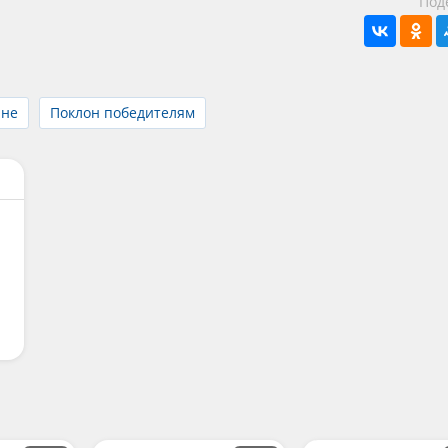
Под
йне
Поклон победителям