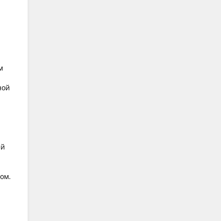
м
ной
ей
ом.