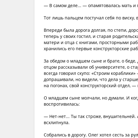
— В самом деле... — опамятовалась мать 
Тот лишь пальцем постучал себя по виску, 
Впереди была дорога долгая, по степи, дор
теперь у своих гостил, и старая родительс
матери и отца с книгами, просторными раб
хранились его первые конструкторские раб
За обедом о младшем сыне и брате, о беде,
отцом рассказывали об университете, о ста
всегда говорил скупо: «Строим кораблики» 
допрашивали, но видели, что дела у старш
на погонах, свой конструкторский отдел, —
О младшем сыне молчали, но думали. И когд
воспротивилась:
— Нет-нет... Ты так строже, внушительней. 
всхлипнула.
Собрались в дорогу. Олег хотел сесть за рул