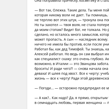
Она поправила прическу, косметику и ста
— Вот так, Олежка. Такие дела. Ты меня п
которая никому воли не дает. Ты помнишь, я
не терплю вот этих штук, — тронула она по
Но ты захотел — твоя воля, не стала попере
да моим стопам? Видит бог, не толкала. Но р
сделано, но осталось много замыслов, кот
может пропасть. А сын — наследник всему. Э
ничего не имела бы против, если после уни
Работал бы, как дед Тимофей. Ты знаешь, ка
Алексей работал. Но ведь он сам выбрал ин
как специалист скажу: это очень глубоко. 
возможно, в Италии — это Званцова забота.
бросить! И ради чего?! — снова начала она
деваха! И шлея под хвост. Все к черту: уче
жизнь — все к черту! Ради этой деревенской
— Погоди... — осторожно предупредил ее му
— А как?.. Как надо? Да, я прямо, открытым
в семнадцать любовь, первая женщина — пон