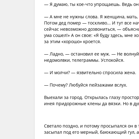
— Я думаю, ты кое-что упрощаешь. Ведь он
— А мне не нужны слова. Я женщина, мать, я
Потом дед помер — тоскливо... И тут все н
сейчас невозможно дозвониться, — объясни
ума сошел!» А он свое: «Я буду здесь, мне 
за этим «хорошо» кроется.
— Ладно, — остановил ее муж. — Не волнуй
недомолвки, телеграммы. Успокойся.
— И молчи? — язвительно спросила жена.
— Почему? Любуйся пейзажами вслух.
Выехали за город. Открылась глазу простор
инея придорожные клены да вязки. Но в ду
Светало поздно, и потому просыпался он в
засыпал под его мерный, баюкающий гул, а