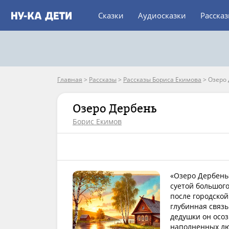
Сказки
Аудиосказки
Расска
Главная
>
Рассказы
>
Рассказы Бориса Екимова
>
Озеро
Озеро Дербень
Борис Екимов
«Озеро Дербень
суетой большого
после городско
глубинная связь
дедушки он осоз
наполненных люб