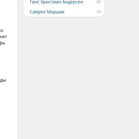
Ганс Христиан Андерсен
Самуил Маршак
ко
инет
ерь
зды