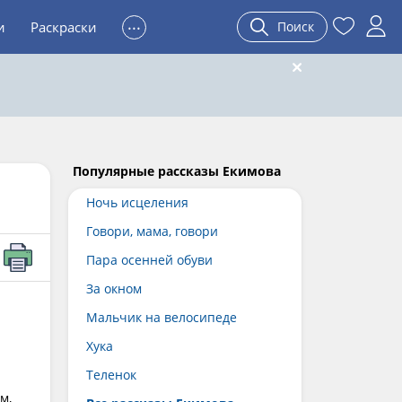
...
и
Раскраски
Поиск
Популярные рассказы Екимова
Ночь исцеления
Говори, мама, говори
Пара осенней обуви
За окном
Мальчик на велосипеде
Хука
Теленок
м,