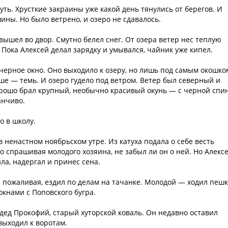
ть. Хрусткие закраины уже какой день тянулись от берегов. И
ины. Но было ветрено, и озеро не сдавалось.
вышел во двор. Смутно белел снег. От озера ветер нес теплую
 Пока Алексей делал зарядку и умывался, чайник уже кипел.
 черное окно. Оно выходило к озеру, но лишь под самым окошко
ьше — темь. И озеро гудело под ветром. Ветер был северный и
хорошо брал крупный, необычно красивый окунь — с черной спи
анчиво.
о в школу.
в ненастном ноябрьском утре. Из катуха подала о себе весть
 спрашивая молодого хозяина, не забыл ли он о ней. Но Алекс
ла, надергал и принес сена.
и пожаливая, ездил по делам на тачанке. Молодой — ходил пешк
окнами с Поповского бугра.
 дед Прокофий, старый хуторской коваль. Он недавно оставил
 выходил к воротам.