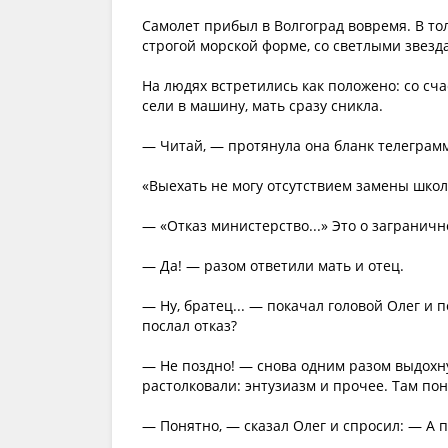
Самолет прибыл в Волгоград вовремя. В то
строгой морской форме, со светлыми звез
На людях встретились как положено: со сч
сели в машину, мать сразу сникла.
— Читай, — протянула она бланк телеграм
«Выехать не могу отсутствием замены школ
— «Отказ министерство...» Это о загранич
— Да! — разом ответили мать и отец.
— Ну, братец... — покачал головой Олег и 
послал отказ?
— Не поздно! — снова одним разом выдохну
растолковали: энтузиазм и прочее. Там пон
— Понятно, — сказал Олег и спросил: — А 