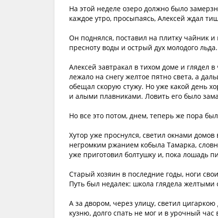
На этой неделе озеро должно было замерзну
каждое утро, просыпаясь, Алексей ждал тиш
Он поднялся, поставил на плитку чайник и 
пресноту воды и острый дух молодого льда.
Алексей завтракал в тихом доме и глядел в
лежало на снегу желтое пятно света, а дал
обещал скорую стужу. Но уже какой день 
и алыми плавниками. Ловить его было зам
Но все это потом, днем, теперь же пора был
Хутор уже проснулся, светил окнами домов 
негромким ржанием кобыла Тамарка, словно
уже приготовил болтушку и, пока лошадь пи
Старый хозяин в последние годы, ноги сво
Путь был недалек: школа глядела желтыми 
А за двором, через улицу, светил цигаркою
кузню, долго спать не мог и в урочный час