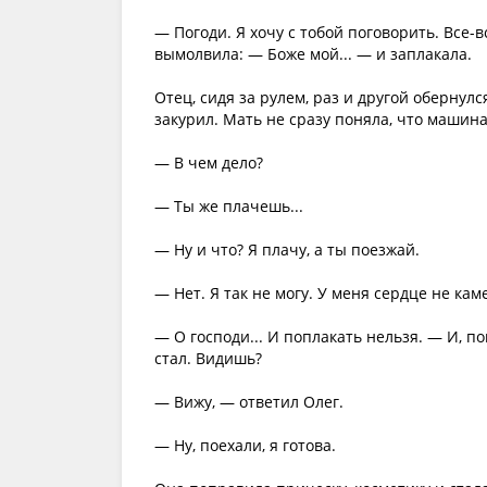
— Погоди. Я хочу с тобой поговорить. Все-в
вымолвила: — Боже мой... — и заплакала.
Отец, сидя за рулем, раз и другой обернулс
закурил. Мать не сразу поняла, что машина 
— В чем дело?
— Ты же плачешь...
— Ну и что? Я плачу, а ты поезжай.
— Нет. Я так не могу. У меня сердце не кам
— О господи... И поплакать нельзя. — И, п
стал. Видишь?
— Вижу, — ответил Олег.
— Ну, поехали, я готова.