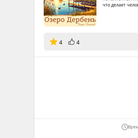
что делает чел
4
4
Врем