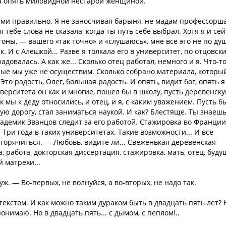
ла опять миловидной нестарой женщиной.
ойми правильно. Я не заносчивая барыня, не мадам профессорша
 тебе слова не сказала, когда ты путь себе выбрал. Хотя я и се
гоны, — вашего «так точно» и «слушаюсь», мне все это не по ду
к. И с Алешкой... Разве я толкала его в университет, по отцовск
адовалась. А как же... Сколько отец работал, немного и я. Что-т
орые мы уже не осуществим. Сколько собрано материала, которы
то радость, Олег, большая радость. И опять, видит бог, опять я
верситета он как и многие, пошел бы в школу, пусть деревенску
к мы к деду относились, и отец, и я, с каким уважением. Пусть б
ую дорогу, стал заниматься наукой. И как? Блестяще. Ты знаешь
Академик Званцов следит за его работой. Стажировка во Франции
 Три года в таких университетах. Такие возможности... И все
 горячиться. — Любовь, видите ли... Свеженькая деревенская
ба, работа, докторская диссертация, стажировка, мать, отец, буд
 матрехи...
ж. — Во-первых, не волнуйся, а во-вторых, не надо так.
 текстом. И как можно таким дураком быть в двадцать пять лет? 
имаю. Но в двадцать пять... с дымом, с пеплом!..