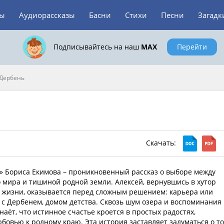
зы
Аудиорассказы
Басни
Стихи
Песни
Загадк
Подписывайтесь на наш
MAX
Перейти
 Дербень
Скачать:
» Бориса Екимова – проникновенный рассказ о выборе между
 мира и тишиной родной земли. Алексей, вернувшись в хутор
й жизни, оказывается перед сложным решением: карьера или
 с Дербенем, домом детства. Сквозь шум озера и воспоминания
наёт, что истинное счастье кроется в простых радостях,
овью к родному краю. Эта история заставляет задуматься о то