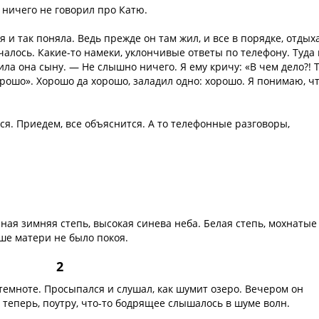
 ничего не говорил про Катю.
 и так поняла. Ведь прежде он там жил, и все в порядке, отдых
ачалось. Какие-то намеки, уклончивые ответы по телефону. Туда 
ла она сыну. — Не слышно ничего. Я ему кричу: «В чем дело?! 
хорошо». Хорошо да хорошо, заладил одно: хорошо. Я понимаю, ч
ся. Приедем, все объяснится. А то телефонные разговоры,
ная зимняя степь, высокая синева неба. Белая степь, мохнатые
ше матери не было покоя.
2
 темноте. Просыпался и слушал, как шумит озеро. Вечером он
 теперь, поутру, что-то бодрящее слышалось в шуме волн.