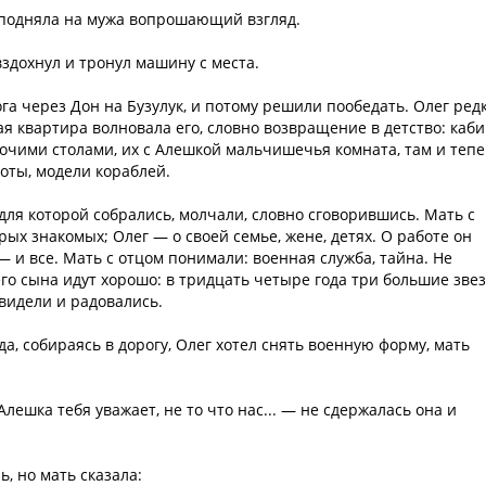
и подняла на мужа вопрошающий взгляд.
вздохнул и тронул машину с места.
ога через Дон на Бузулук, и потому решили пообедать. Олег ред
кая квартира волновала его, словно возвращение в детство: каб
очими столами, их с Алешкой мальчишечья комната, там и теп
оты, модели кораблей.
 для которой собрались, молчали, словно сговорившись. Мать с
рых знакомых; Олег — о своей семье, жене, детях. О работе он
— и все. Мать с отцом понимали: военная служба, тайна. Не
его сына идут хорошо: в тридцать четыре года три большие зве
 видели и радовались.
а, собираясь в дорогу, Олег хотел снять военную форму, мать
Алешка тебя уважает, не то что нас... — не сдержалась она и
ь, но мать сказала: