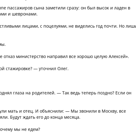
лпе пассажиров сына заметили сразу: он был высок и ладен в
дами и шевронами.
астливыми лицами, с поцелуями, не виделись год почти. Но лиш
мы.
е отказ министерство направил все хорошо целую Алексей».
ной стажировке? — уточнил Олег.
поднял глаза на родителей. — Так ведь теперь поздно? Если он
ли мать и отец. И объяснили: — Мы звонили в Москву, все
яли. Будут ждать его до конца месяца.
почему мы не едем?