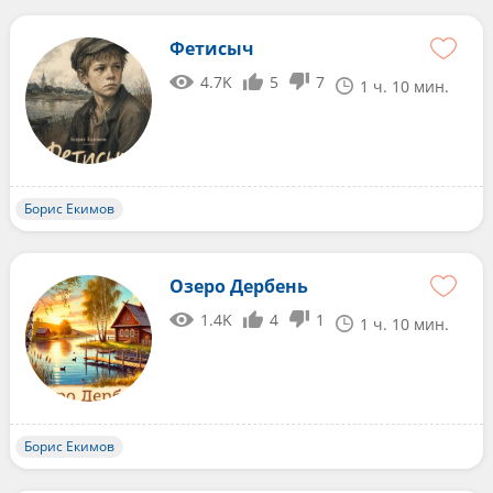
Фетисыч
4.7K
5
7
1 ч. 10 мин.
Борис Екимов
Озеро Дербень
1.4K
4
1
1 ч. 10 мин.
Борис Екимов