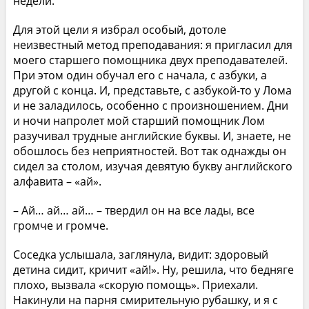
недели.
Для этой цели я избрал особый, дотоле
неизвестный метод преподавания: я пригласил для
моего старшего помощника двух преподавателей.
При этом один обучал его с начала, с азбуки, а
другой с конца. И, представьте, с азбукой-то у Лома
и не заладилось, особенно с произношением. Дни
и ночи напролет мой старший помощник Лом
разучивал трудные английские буквы. И, знаете, не
обошлось без неприятностей. Вот так однажды он
сидел за столом, изучая девятую букву английского
алфавита – «ай».
– Ай… ай… ай… – твердил он на все лады, все
громче и громче.
Соседка услышала, заглянула, видит: здоровый
детина сидит, кричит «ай!». Ну, решила, что бедняге
плохо, вызвала «скорую помощь». Приехали.
Накинули на парня смирительную рубашку, и я с