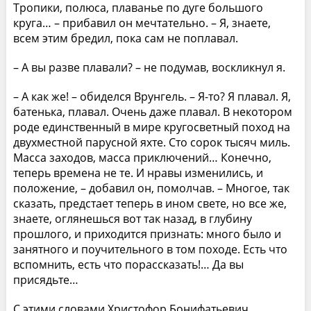
Тропики, полюса, плаванье по дуге большого
круга… – прибавил он мечтательно. – Я, знаете,
всем этим бредил, пока сам не поплавал.
– А вы разве плавали? – не подумав, воскликнул я.
– А как же! – обиделся Врунгель. – Я-то? Я плавал. Я,
батенька, плавал. Очень даже плавал. В некотором
роде единственный в мире кругосветный поход на
двухместной парусной яхте. Сто сорок тысяч миль.
Масса заходов, масса приключений… Конечно,
теперь времена не те. И нравы изменились, и
положение, – добавил он, помолчав. – Многое, так
сказать, предстает теперь в ином свете, но все же,
знаете, оглянешься вот так назад, в глубину
прошлого, и приходится признать: много было и
занятного и поучительного в том походе. Есть что
вспомнить, есть что порассказать!… Да вы
присядьте…
С этими словами Христофор Бонифатьевич