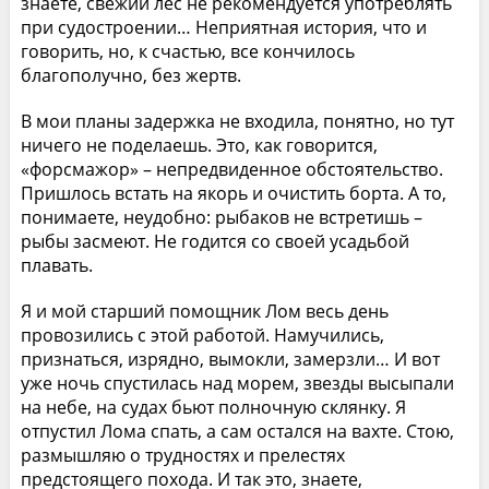
знаете, свежий лес не рекомендуется употреблять
при судостроении… Неприятная история, что и
говорить, но, к счастью, все кончилось
благополучно, без жертв.
В мои планы задержка не входила, понятно, но тут
ничего не поделаешь. Это, как говорится,
«форсмажор» – непредвиденное обстоятельство.
Пришлось встать на якорь и очистить борта. А то,
понимаете, неудобно: рыбаков не встретишь –
рыбы засмеют. Не годится со своей усадьбой
плавать.
Я и мой старший помощник Лом весь день
провозились с этой работой. Намучились,
признаться, изрядно, вымокли, замерзли… И вот
уже ночь спустилась над морем, звезды высыпали
на небе, на судах бьют полночную склянку. Я
отпустил Лома спать, а сам остался на вахте. Стою,
размышляю о трудностях и прелестях
предстоящего похода. И так это, знаете,