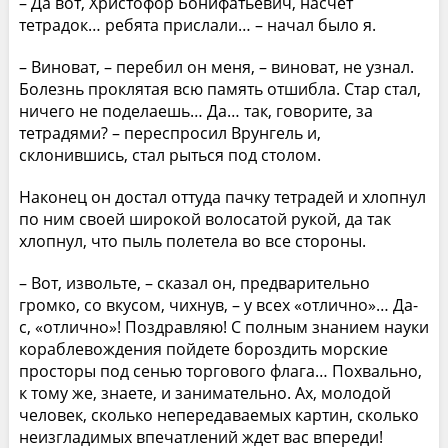
– Да вот, Христофор Бонифатьевич, насчет
тетрадок… ребята прислали… – начал было я.
– Виноват, – перебил он меня, – виноват, не узнал.
Болезнь проклятая всю память отшибла. Стар стал,
ничего не поделаешь… Да… так, говорите, за
тетрадями? – переспросил Врунгель и,
склонившись, стал рыться под столом.
Наконец он достал оттуда пачку тетрадей и хлопнул
по ним своей широкой волосатой рукой, да так
хлопнул, что пыль полетела во все стороны.
– Вот, извольте, – сказал он, предварительно
громко, со вкусом, чихнув, – у всех «отлично»… Да-
с, «отлично»! Поздравляю! С полным знанием науки
кораблевождения пойдете бороздить морские
просторы под сенью торгового флага… Похвально,
к тому же, знаете, и занимательно. Ах, молодой
человек, сколько непередаваемых картин, сколько
неизгладимых впечатлений ждет вас впереди!