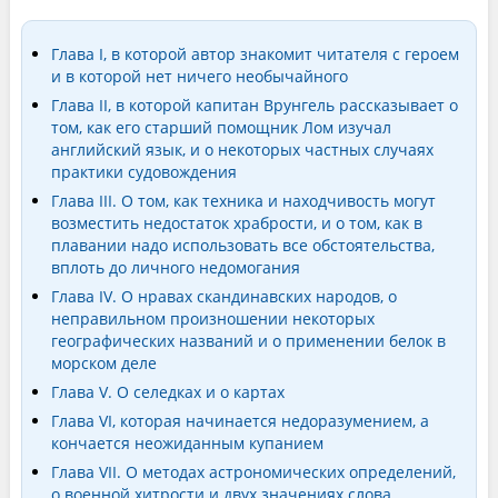
Глава I, в которой автор знакомит читателя с героем
и в которой нет ничего необычайного
Глава II, в которой капитан Врунгель рассказывает о
том, как его старший помощник Лом изучал
английский язык, и о некоторых частных случаях
практики судовождения
Глава III. О том, как техника и находчивость могут
возместить недостаток храбрости, и о том, как в
плавании надо использовать все обстоятельства,
вплоть до личного недомогания
Глава IV. О нравах скандинавских народов, о
неправильном произношении некоторых
географических названий и о применении белок в
морском деле
Глава V. О селедках и о картах
Глава VI, которая начинается недоразумением, а
кончается неожиданным купанием
Глава VII. О методах астрономических определений,
о военной хитрости и двух значениях слова