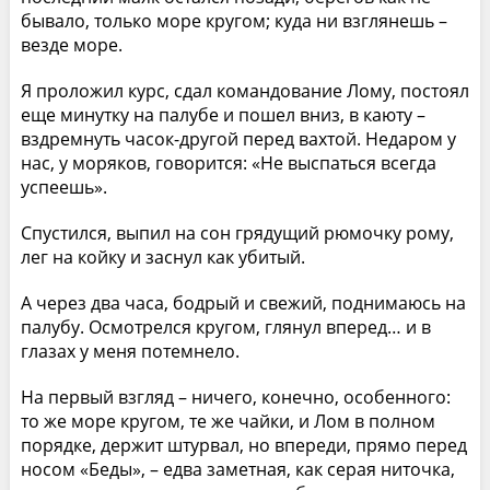
бывало, только море кругом; куда ни взглянешь –
везде море.
Я проложил курс, сдал командование Лому, постоял
еще минутку на палубе и пошел вниз, в каюту –
вздремнуть часок-другой перед вахтой. Недаром у
нас, у моряков, говорится: «Не выспаться всегда
успеешь».
Спустился, выпил на сон грядущий рюмочку рому,
лег на койку и заснул как убитый.
А через два часа, бодрый и свежий, поднимаюсь на
палубу. Осмотрелся кругом, глянул вперед… и в
глазах у меня потемнело.
На первый взгляд – ничего, конечно, особенного:
то же море кругом, те же чайки, и Лом в полном
порядке, держит штурвал, но впереди, прямо перед
носом «Беды», – едва заметная, как серая ниточка,