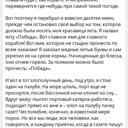
перевернется где-нибудь при самой тихой погоде.
Вот поэтому я перебрал и взвесил десятки имен,
прежде чем остановил свой выбор на том, которое
должна была носить моя красавица яхта. Я назвал
яхту «Победа». Вот славное имя для славного
корабля! Вот имя, которое не стыдно пронести по
всем океанам! Я заказал медные литые буквы и сам
укрепил их на срезе кормы. Начищенные до блеска,
они огнем горели. За полмили можно было
прочесть: «Победа».
И вот в тот злополучный день, под утро, я стою
один на палубе. На море штиль, порт еще не
проснулся, после бессонной ночи клонит ко сну…
Вдруг вижу: пыхтит портовый катерок-работяга,
подходит прямо ко мне и – хлоп на палубу пачку
газет! Честолюбие, конечно, в известной мере
порок. Но все мы люди, все человеки, как
говорится, и каждому приятно, когда в газете пишут