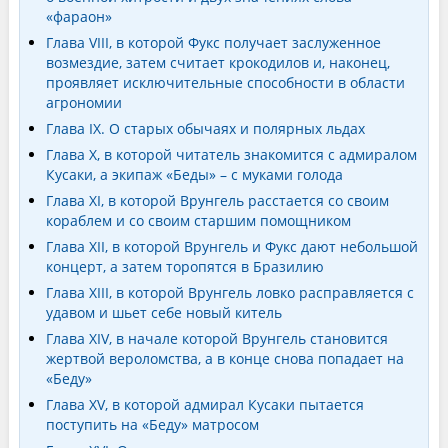
«фараон»
Глава VIII, в которой Фукс получает заслуженное
возмездие, затем считает крокодилов и, наконец,
проявляет исключительные способности в области
агрономии
Глава IX. О старых обычаях и полярных льдах
Глава Х, в которой читатель знакомится с адмиралом
Кусаки, а экипаж «Беды» – с муками голода
Глава XI, в которой Врунгель расстается со своим
кораблем и со своим старшим помощником
Глава XII, в которой Врунгель и Фукс дают небольшой
концерт, а затем торопятся в Бразилию
Глава XIII, в которой Врунгель ловко расправляется с
удавом и шьет себе новый китель
Глава XIV, в начале которой Врунгель становится
жертвой вероломства, а в конце снова попадает на
«Беду»
Глава XV, в которой адмирал Кусаки пытается
поступить на «Беду» матросом