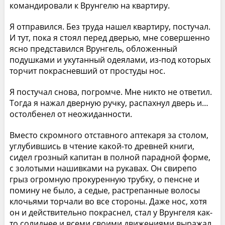
командировали к Врунгелю на квартиру.
Я отправился. Без труда нашел квартиру, постучал.
И тут, пока я стоял перед дверью, мне совершенно
ясно представился Врунгель, обложенный
подушками и укутанный одеялами, из-под которых
торчит покрасневший от простуды нос.
Я постучал снова, погромче. Мне никто не ответил.
Тогда я нажал дверную ручку, распахнул дверь и…
остолбенел от неожиданности.
Вместо скромного отставного аптекаря за столом,
углубившись в чтение какой-то древней книги,
сидел грозный капитан в полной парадной форме,
с золотыми нашивками на рукавах. Он свирепо
грыз огромную прокуренную трубку, о пенсне и
помину не было, а седые, растрепанные волосы
клочьями торчали во все стороны. Даже нос, хотя
он и действительно покраснел, стал у Врунгеля как-
то солиднее и всеми своими движениями выражал