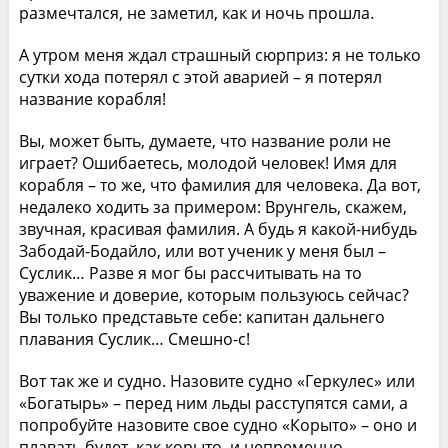
размечтался, не заметил, как и ночь прошла.
А утром меня ждал страшный сюрприз: я не только
сутки хода потерял с этой аварией – я потерял
название корабля!
Вы, может быть, думаете, что название роли не
играет? Ошибаетесь, молодой человек! Имя для
корабля – то же, что фамилия для человека. Да вот,
недалеко ходить за примером: Врунгель, скажем,
звучная, красивая фамилия. А будь я какой-нибудь
Забодай-Бодайло, или вот ученик у меня был –
Суслик… Разве я мог бы рассчитывать на то
уважение и доверие, которым пользуюсь сейчас?
Вы только представьте себе: капитан дальнего
плавания Суслик… Смешно-с!
Вот так же и судно. Назовите судно «Геркулес» или
«Богатырь» – перед ним льды расступятся сами, а
попробуйте назовите свое судно «Корыто» – оно и
плавать будет, как корыто, и непременно