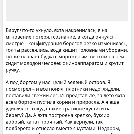
Вдруг что-то ухнуло, яхта накренилась, я на
мгновение потерял сознание, а когда очнулся,
смотрю – конфигурация берегов резко изменилась,
толпы рассеялись, вода кишит головными уборами,
тут же плавает будка с мороженым, верхом на ней
сидит молодой человек с киноаппаратом и крутит
ручку.
А под бортом у нас целый зеленый остров. Я
посмотрел – и все понял: плотники недоглядели,
поставили свежий лес. И, представьте, за лето яхта
всем бортом пустила корни и приросла. А я еще
удивлялся: откуда такие красивые кустики на
берегу? Да. А яхта построена крепко, буксир
добрый, канат прочный. Как дернули, так
полберега и отнесло вместе с кустами. Недаром,