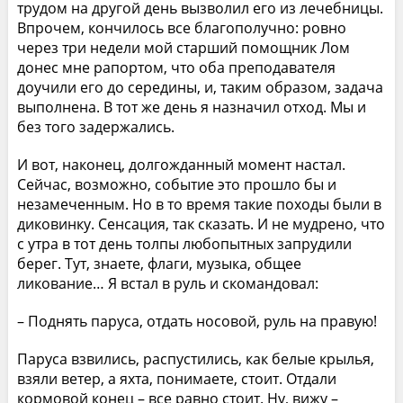
трудом на другой день вызволил его из лечебницы.
Впрочем, кончилось все благополучно: ровно
через три недели мой старший помощник Лом
донес мне рапортом, что оба преподавателя
доучили его до середины, и, таким образом, задача
выполнена. В тот же день я назначил отход. Мы и
без того задержались.
И вот, наконец, долгожданный момент настал.
Сейчас, возможно, событие это прошло бы и
незамеченным. Но в то время такие походы были в
диковинку. Сенсация, так сказать. И не мудрено, что
с утра в тот день толпы любопытных запрудили
берег. Тут, знаете, флаги, музыка, общее
ликование… Я встал в руль и скомандовал:
– Поднять паруса, отдать носовой, руль на правую!
Паруса взвились, распустились, как белые крылья,
взяли ветер, а яхта, понимаете, стоит. Отдали
кормовой конец – все равно стоит. Ну, вижу –