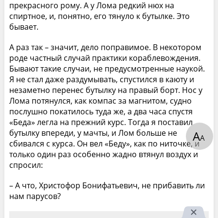
прекрасного рому. А у Лома редкий нюх на
спиртное, и, понятно, его тянуло к бутылке. Это
бывает.
А раз так – значит, дело поправимое. В некотором
роде частный случай практики кораблевождения.
Бывают такие случаи, не предусмотренные наукой.
Я не стал даже раздумывать, спустился в каюту и
незаметно перенес бутылку на правый борт. Нос у
Лома потянулся, как компас за магнитом, судно
послушно покатилось туда же, а два часа спустя
«Беда» легла на прежний курс. Тогда я поставил
бутылку впереди, у мачты, и Лом больше не
А
А
сбивался с курса. Он вел «Беду», как по ниточке, и
только один раз особенно жадно втянул воздух и
спросил:
– А что, Христофор Бонифатьевич, не прибавить ли
нам парусов?