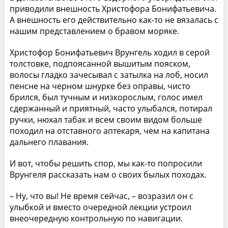
приводили внешность Христофора Бонифатьевича.
А внешность его действительно как-то не вязалась с
нашим представлением о бравом моряке.
Христофор Бонифатьевич Врунгель ходил в серой
толстовке, подпоясанной вышитым пояском,
волосы гладко зачесывал с затылка на лоб, носил
пенсне на черном шнурке без оправы, чисто
брился, был тучным и низкорослым, голос имел
сдержанный и приятный, часто улыбался, потирал
ручки, нюхал табак и всем своим видом больше
походил на отставного аптекаря, чем на капитана
дальнего плавания.
И вот, чтобы решить спор, мы как-то попросили
Врунгеля рассказать нам о своих былых походах.
– Ну, что вы! Не время сейчас, – возразил он с
улыбкой и вместо очередной лекции устроил
внеочередную контрольную по навигации.