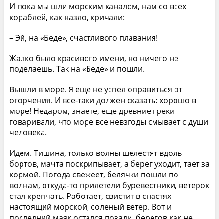
И пока мы шли морским каналом, нам со всех
кораблей, как назло, кричали:
– Эй, на «Беде», счастливого плавания!
Жалко было красивого имени, но ничего не
поделаешь. Так на «Беде» и пошли.
Вышли в море. Я еще не успел оправиться от
огорчения. И все-таки должен сказать: хорошо в
море! Недаром, знаете, еще древние греки
говаривали, что море все невзгоды смывает с души
человека.
Идем. Тишина, только волны шелестят вдоль
бортов, мачта поскрипывает, а берег уходит, тает за
кормой. Погода свежеет, белячки пошли по
волнам, откуда-то прилетели буревестники, ветерок
стал крепчать. Работает, свистит в снастях
настоящий морской, соленый ветер. Вот и
последний маяк остался позади, берегов как не