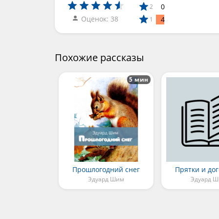
0
2
Оценок: 38
4
1
Похожие рассказы
5 мин
Прошлогодний снег
Прятки и до
Эдуард Шим
Эдуард 