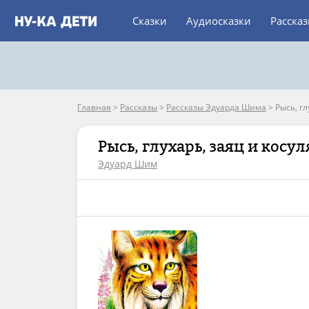
Сказки
Аудиосказки
Расска
Главная
>
Рассказы
>
Рассказы Эдуарда Шима
>
Рысь, гл
Рысь, глухарь, заяц и косул
Эдуард Шим