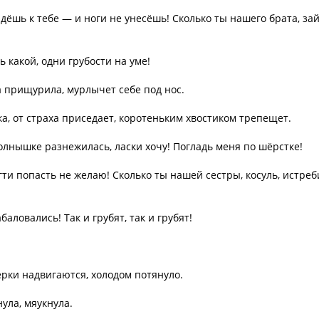
дёшь к тебе — и ноги не унесёшь! Сколько ты нашего брата, зай
 какой, одни грубости на уме!
а прищурила, мурлычет себе под нос.
ка, от страха приседает, коротеньким хвостиком трепещет.
солнышке разнежилась, ласки хочу! Погладь меня по шёрстке!
гти попасть не желаю! Сколько ты нашей сестры, косуль, истреб
аловались! Так и грубят, так и грубят!
ерки надвигаются, холодом потянуло.
ула, мяукнула.