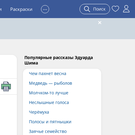
...
и
Раскраски
Поиск
Популярные рассказы Эдуарда
Шима
Чем пахнет весна
Медведь — рыболов
Молчком-то лучше
Неслышные голоса
Черёмуха
Полосы и пятнышки
Заячье семейство