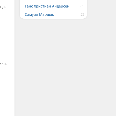
Ганс Христиан Андерсен
ца,
Самуил Маршак
ила,