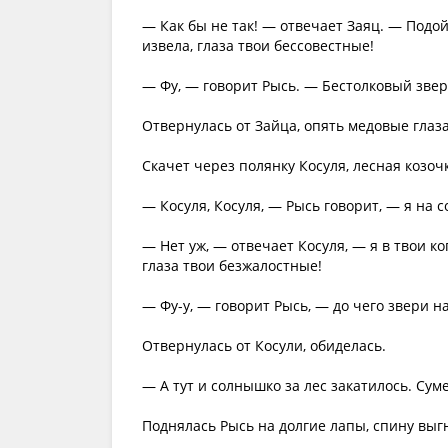
— Как бы не так! — отвечает Заяц. — Подой
извела, глаза твои бессовестные!
— Фу, — говорит Рысь. — Бестолковый зверь
Отвернулась от Зайца, опять медовые глаз
Скачет через полянку Косуля, лесная козоч
— Косуля, Косуля, — Рысь говорит, — я на 
— Нет уж, — отвечает Косуля, — я в твои ко
глаза твои безжалостные!
— Фу-у, — говорит Рысь, — до чего звери наб
Отвернулась от Косули, обиделась.
— А тут и солнышко за лес закатилось. Сум
Поднялась Рысь на долгие лапы, спину выгн