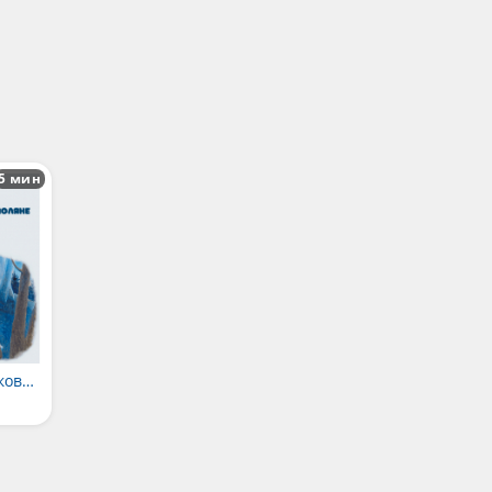
5 мин
Появление на шашковой поляне