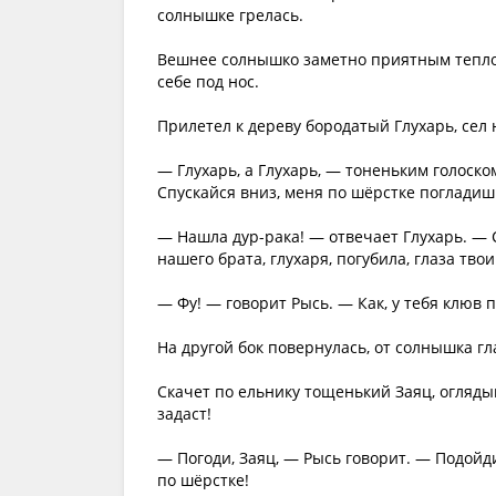
солнышке грелась.
Вешнее солнышко заметно приятным теплом
себе под нос.
Прилетел к дереву бородатый Глухарь, сел 
— Глухарь, а Глухарь, — тоненьким голоско
Спускайся вниз, меня по шёрстке погладиш
— Нашла дур-рака! — отвечает Глухарь. — 
нашего брата, глухаря, погубила, глаза тво
— Фу! — говорит Рысь. — Как, у тебя клюв 
На другой бок повернулась, от солнышка гл
Скачет по ельнику тощенький Заяц, огляды
задаст!
— Погоди, Заяц, — Рысь говорит. — Подойд
по шёрстке!