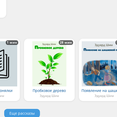
1 мин
28 мин
гонялки
Пробковое дерево
Шим
Эдуард Шим
Эдуард Шим
Еще рассказы