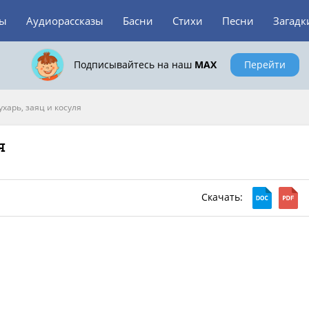
зы
Аудиорассказы
Басни
Стихи
Песни
Загадк
Подписывайтесь на наш
MAX
Перейти
ухарь, заяц и косуля
я
Скачать: