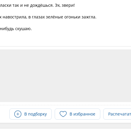
ласки так и не дождёшься. Эх, звери!
х навострила, в глазах зелёные огоньки зажгла.
-нибудь скушаю.
В подборку
В избранное
Распечата