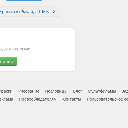
е рассказы Эдуарда Шима
Будьте первыми!
нтарий
краски
Рисование
Пословицы
Блог
Мультфильмы
За
еклама
Правообладателям
Контакты
Пользовательское с