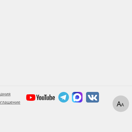
дания
А
оглашение
А