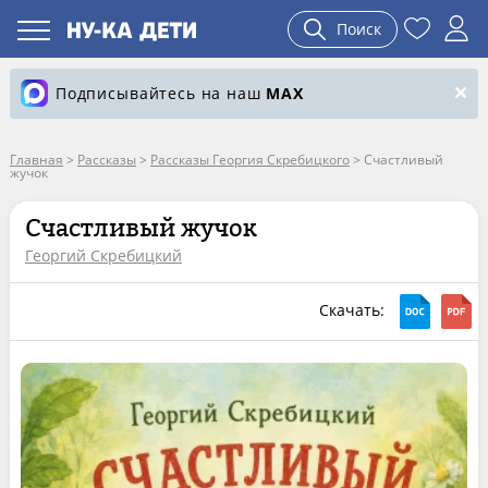
Поиск
Подписывайтесь на наш
MAX
Главная
>
Рассказы
>
Рассказы Георгия Скребицкого
>
Счастливый
жучок
Счастливый жучок
Георгий Скребицкий
Скачать: