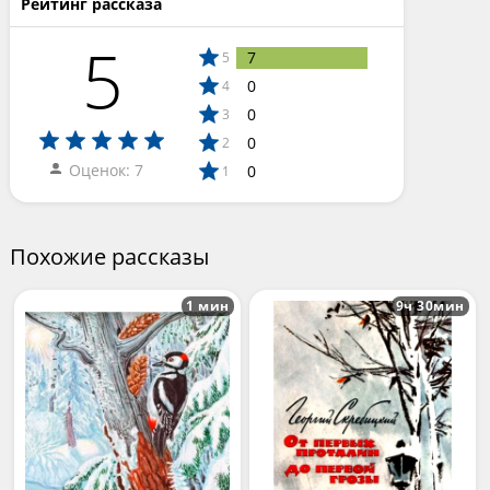
Рейтинг рассказа
5
7
5
0
4
0
3
0
2
Оценок: 7
0
1
Похожие рассказы
1 мин
9ч 30мин