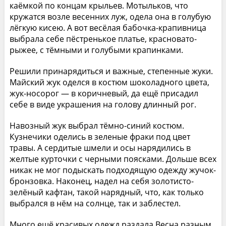
каёмкой по концам крыльев. Мотыльков, что
кружатся возле весенних луж, одела она в голубую
лёгкую кисею. А вот весёлая бабочка-крапивница
выбрала себе пёстренькое платье, красновато-
рыжее, с тёмными и голубыми крапинками.
Решили принарядиться и важные, степенные жуки.
Майский жук оделся в костюм шоколадного цвета,
жук-носорог — в коричневый, да ещё присадил
себе в виде украшения на голову длинный рог.
Навозный жук выбрал тёмно-синий костюм.
Кузнечики оделись в зеленые фраки под цвет
травы. А сердитые шмели и осы нарядились в
желтые курточки с черными поясками. Дольше всех
никак не мог подыскать подходящую одежду жучок-
бронзовка. Наконец, надел на себя золотисто-
зелёный кафтан, такой нарядный, что, как только
выбрался в нём на солнце, так и заблестел.
Много ещё красивых одежд раздала Весна разным