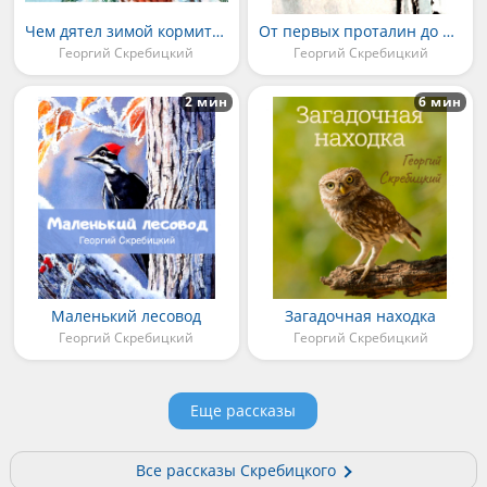
Чем дятел зимой кормится?
От первых проталин до первой грозы
Георгий Скребицкий
Георгий Скребицкий
2 мин
6 мин
Маленький лесовод
Загадочная находка
Георгий Скребицкий
Георгий Скребицкий
Еще рассказы
Все рассказы Скребицкого