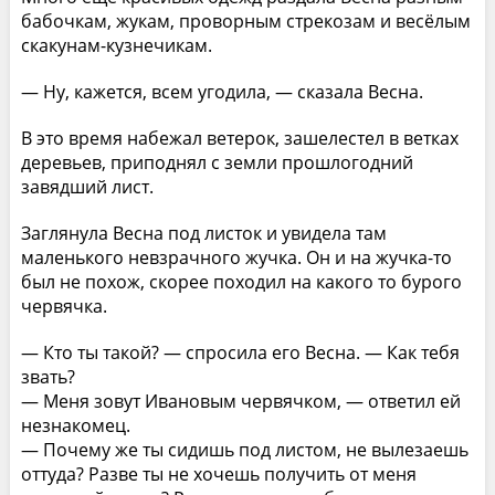
бабочкам, жукам, проворным стрекозам и весёлым
скакунам-кузнечикам.
— Ну, кажется, всем угодила, — сказала Весна.
В это время набежал ветерок, зашелестел в ветках
деревьев, приподнял с земли прошлогодний
завядший лист.
Заглянула Весна под листок и увидела там
маленького невзрачного жучка. Он и на жучка-то
был не похож, скорее походил на какого то бурого
червячка.
— Кто ты такой? — спросила его Весна. — Как тебя
звать?
— Меня зовут Ивановым червячком, — ответил ей
незнакомец.
— Почему же ты сидишь под листом, не вылезаешь
оттуда? Разве ты не хочешь получить от меня