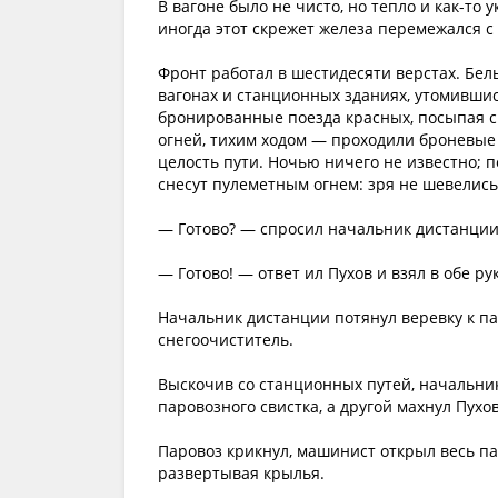
В вагоне было не чисто, но тепло и как-то
иногда этот скрежет железа перемежался с
Фронт работал в шестидесяти верстах. Бе
вагонах и станционных зданиях, утомившис
бронированные поезда красных, посыпая с
огней, тихим ходом — проходили броневые
целость пути. Ночью ничего не известно; 
снесут пулеметным огнем: зря не шевелись
— Готово? — спросил начальник дистанции
— Готово! — ответ ил Пухов и взял в обе ру
Начальник дистанции потянул веревку к па
снегоочиститель.
Выскочив со станционных путей, начальник
паровозного свистка, а другой махнул Пухов
Паровоз крикнул, машинист открыл весь па
развертывая крылья.