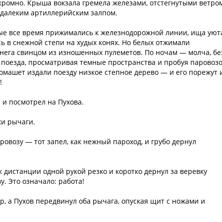
 укромно. Крыша вокзала гремела железами, отстегнутыми ветром
 далеким артиллерийским залпом.
лые все время прижимались к железнодорожной линии, ища уют
ь в снежной степи на худых конях. Но белых отжимали
нега свинцом из изношенных пулеметов. По ночам — молча, бе
 поезда, просматривая темные пространства и пробуя паровоз
помашет издали поезду низкое степное дерево — и его порежут 
!
 и посмотрел на Пухова.
ки рычаги.
ровозу — тот запел, как нежный пароход, и грубо дернул
 дистанции одной рукой резко и коротко дернул за веревку
у. Это означало: работа!
р, а Пухов передвинул оба рычага, опуская щит с ножами и