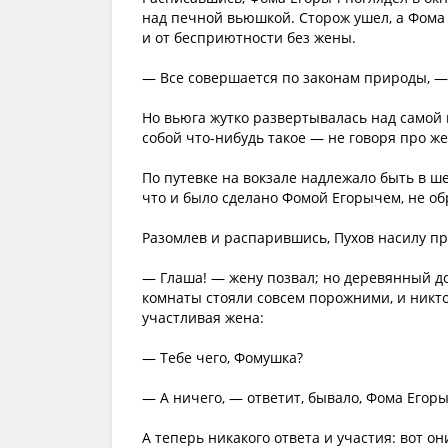
над печной вьюшкой. Сторож ушел, а Фома 
и от бесприютности без жены.
— Все совершается по законам природы, — 
Но вьюга жутко развертывалась над самой г
собой что-нибудь такое — не говоря про же
По путевке на вокзале надлежало быть в ш
что и было сделано Фомой Егорычем, не о
Разомлев и распарившись, Пухов насилу пр
— Глаша! — жену позвал; но деревянный д
комнаты стояли совсем порожними, и никто
участливая жена:
— Тебе чего, Фомушка?
— А ничего, — ответит, бывало, Фома Егорыч
А теперь никакого ответа и участия: вот о