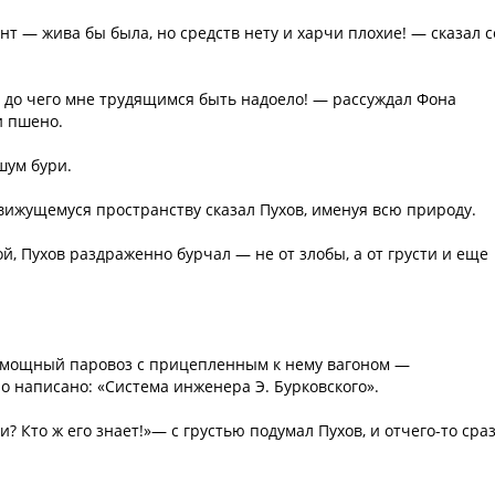
т — жива бы была, но средств нету и харчи плохие! — сказал с
 до чего мне трудящимся быть надоело! — рассуждал Фона
и пшено.
шум бури.
движущемуся пространству сказал Пухов, именуя всю природу.
, Пухов раздраженно бурчал — не от злобы, а от грусти и еще
, мощный паровоз с прицепленным к нему вагоном —
о написано: «Система инженера Э. Бурковского».
ли? Кто ж его знает!»— с грустью подумал Пухов, и отчего-то сра