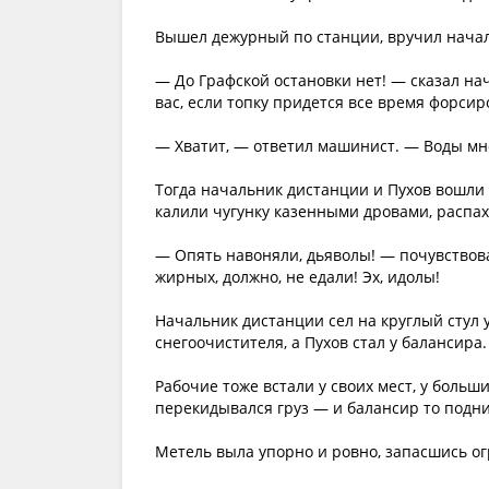
Вышел дежурный по станции, вручил начал
— До Графской остановки нет! — сказал на
вас, если топку придется все время форсир
— Хватит, — ответил машинист. — Воды мн
Тогда начальник дистанции и Пухов вошли 
калили чугунку казенными дровами, распахн
— Опять навоняли, дьяволы! — почувствова
жирных, должно, не едали! Эх, идолы!
Начальник дистанции сел на круглый стул у
снегоочистителя, а Пухов стал у балансира.
Рабочие тоже встали у своих мест, у больш
перекидывался груз — и балансир то подни
Метель выла упорно и ровно, запасшись ог