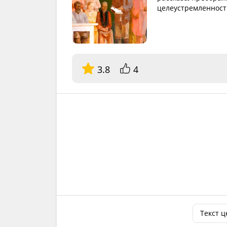
целеустремленность
3.8
4
Текст 