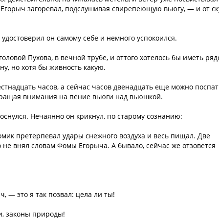
Егорыч загоревал, подслушивая свирепеющую вьюгу, — и от ск
удостоверил он самому себе и немного успокоился.
оловой Пухова, в вечной трубе, и оттого хотелось бы иметь ряд
ну, но хотя бы живность какую.
естнадцать часов, а сейчас часов двенадцать еще можно поспат
бращая внимания на пение вьюги над вьюшкой.
оснулся. Нечаянно он крикнул, по старому сознанию:
омик претерпевал удары снежного воздуха и весь пищал. Две
 не внял словам Фомы Егорыча. А бывало, сейчас же отзовется
, — это я так позвал: цела ли ты!
ни, законы природы!