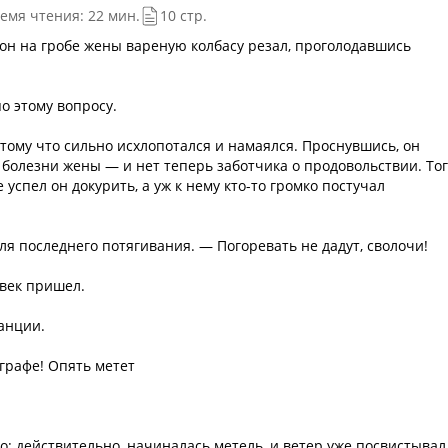
емя чтения: 22 мин.
10 стр.
он на гробе жены вареную колбасу резал, проголодавшись
о этому вопросу.
отому что сильно исхлопотался и намаялся. Проснувшись, он
я болезни жены — и нет теперь заботчика о продовольствии. То
успел он докурить, а уж к нему кто-то громко постучал
ля последнего потягивания. — Погоревать не дадут, сволочи!
овек пришел.
анции.
графе! Опять метет
о: действительно, начиналась метель, и ветер уже посвистывал