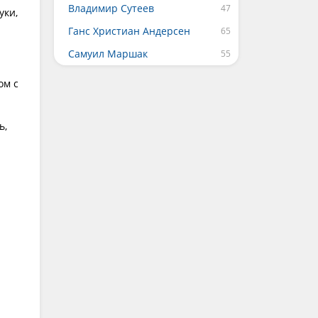
Владимир Сутеев
уки,
Ганс Христиан Андерсен
Самуил Маршак
ом с
ь,