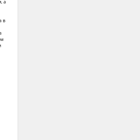
, а
а в
з
ом
и