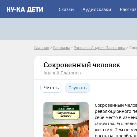
Сказки
Аудиосказки
Расска
Главная
>
Рассказы
>
Рассказы Андрея Платонова
>
Сок
Сокровенный человек
Андрей Платонов
Читать
Слушать
Сокровенный челов
революционного пе
себе место в измен
объектах. Его нель
жестким. Тем не ме
рассказа, преображ