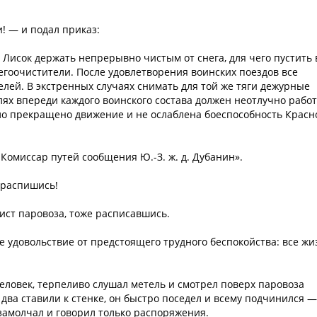
! — и подал приказ:
 Лисок держать непрерывно чистым от снега, для чего пустить 
егоочистители. После удовлетворения воинских поездов все
елей. В экстренных случаях снимать для той же тяги дежурные
ях впереди каждого воинского состава должен неотлучно работ
ыло прекращено движение и не ослаблена боеспособность Красн
н. Комиссар путей сообщения Ю.-З. ж. д. Дубанин».
 распишись!
ист паровоза, тоже расписавшись.
е удовольствие от предстоящего трудного беспокойства: все жи
еловек, терпеливо слушал метель и смотрел поверх паровоза
 два ставили к стенке, он быстро поседел и всему подчинился —
 замолчал и говорил только распоряжения.