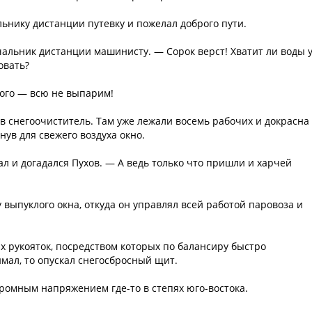
ьнику дистанции путевку и пожелал доброго пути.
чальник дистанции машинисту. — Сорок верст! Хватит ли воды 
овать?
ого — всю не выпарим!
в снегоочиститель. Там уже лежали восемь рабочих и докрасна
ув для свежего воздуха окно.
л и догадался Пухов. — А ведь только что пришли и харчей
 выпуклого окна, откуда он управлял всей работой паровоза и
их рукояток, посредством которых по балансиру быстро
мал, то опускал снегосбросный щит.
ромным напряжением где-то в степях юго-востока.