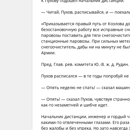
К Пухову подошел начальник дистанции:
— Читай, Пухов, расписывайся, и — поехали
«Приказывается правый путь от Козлова до
безостановочную работу все исправные сн
паровозы поставить для тяги снегоочистит
станционные паровозы. При сильных метел
снегоочиститель, дабы ни на минуту не б
Армии.
Пред. Глав. рев. комитета Ю.-В. ж. д. Руди
Пухов расписался — в те годы попробуй не
— Опять неделю не спать! — сказал машин
— Опять! — сказал Пухов, чувствуя странно
как-то незаметней и шибче идет.
Начальник дистанции, инженер и гордый ч
какими-то отвлеченными глазами. Его раза
без жалобы и без упрека. Но зато навсегда