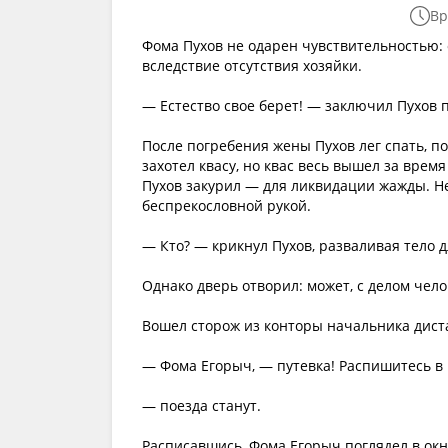
Вр
Фома Пухов не одарен чувствительностью: 
вследствие отсутствия хозяйки.
— Естество свое берет! — заключил Пухов п
После погребения жены Пухов лег спать, п
захотел квасу, но квас весь вышел за врем
Пухов закурил — для ликвидации жажды. Не 
беспрекословной рукой.
— Кто? — крикнул Пухов, разваливая тело д
Однако дверь отворил: может, с делом чел
Вошел сторож из конторы начальника дист
— Фома Егорыч, — путевка! Распишитесь в 
— поезда станут.
Расписавшись, Фома Егорыч поглядел в окн