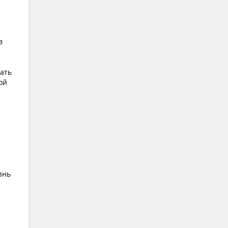
в
ать
ой
знь