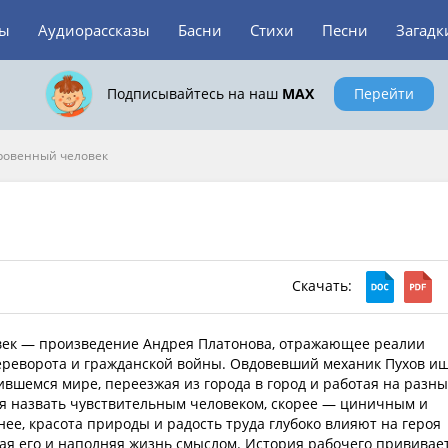
зы
Аудиорассказы
Басни
Стихи
Песни
Загадк
Подписывайтесь на наш
MAX
Перейти
ровенный человек
Скачать:
ек — произведение Андрея Платонова, отражающее реалии
реворота и гражданской войны. Овдовевший механик Пухов и
ившемся мире, переезжая из города в город и работая на разны
зя назвать чувствительным человеком, скорее — циничным и
нее, красота природы и радость труда глубоко влияют на героя
ая его и наполняя жизнь смыслом. История рабочего прививае