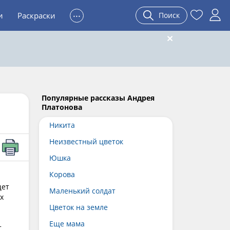
...
и
Раскраски
Поиск
Популярные рассказы Андрея
Платонова
Никита
Неизвестный цветок
Юшка
Корова
щет
Маленький солдат
х
Цветок на земле
Еще мама
т