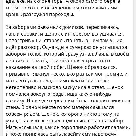
вдалеке, на склоне горы. А около самого берега
моря грохотали освещенные яркими лампами
краны, разгружая пароходы.
За заборами рыбачьих домиков, перекликаясь,
лаяли собаки, и щенок с интересом вслушивался,
навострив уши, стараясь понять, о чём там у них
идёт разговор. Однажды в сумерках он услышал за
забором голос, который сразу узнал. Лаяла в своём
дворике его мать, привязанная у крыльца в
наказание за свой побег. Щенок обрадовался,
призывно тявкнул несколько раз как мог громче, и
мать его услышала, примолкла и сейчас же
нетерпеливо и ласково заскулила в ответ. Щенок
помчался вокруг ограды, ища какую-нибудь
лазейку. Но везде перед ним была толстая глиняная
стена. В одном месте голос матери слышался
совсем рядом. Щенок, которого никто этому не
учил, стал изо всех сил подкапываться под забор.
Мать услышала, как он торопливо работает лапами,
и тоже принялась рыть лазейку ему навстречу,