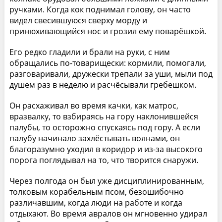
ручками. Когда кок поднимал голову, он часто
видел свесившуюся сверху морду и
принюхивающийся нос и грозил ему поварёшкой.
Его редко гладили и брали на руки, с ним
обращались по-товарищески: кормили, помогали,
разговаривали, дружески трепали за уши, мыли под
душем раз в неделю и расчёсывали гребешком.
Он расхаживал во время качки, как матрос,
вразвалку, то взбираясь на гору наклонившейся
палубы, то осторожно спускаясь под гору. А если
палубу начинало захлёстывать волнами, он
благоразумно уходил в коридор и из-за высокого
порога поглядывал на то, что творится снаружи.
Через полгода он был уже дисциплинированным,
толковым корабельным псом, безошибочно
различавшим, когда люди на работе и когда
отдыхают. Во время авралов он мгновенно удирал