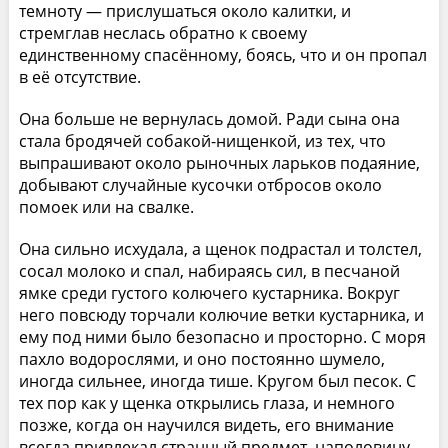
темноту — прислушаться около калитки, и
стремглав неслась обратно к своему
единственному спасённому, боясь, что и он пропал
в её отсутствие.
Она больше не вернулась домой. Ради сына она
стала бродячей собакой-нищенкой, из тех, что
выпрашивают около рыночных ларьков подаяние,
добывают случайные кусочки отбросов около
помоек или на свалке.
Она сильно исхудала, а щенок подрастал и толстел,
сосал молоко и спал, набираясь сил, в песчаной
ямке среди густого колючего кустарника. Вокруг
него повсюду торчали колючие ветки кустарника, и
ему под ними было безопасно и просторно. С моря
пахло водорослями, и оно постоянно шумело,
иногда сильнее, иногда тише. Кругом был песок. С
тех пор как у щенка открылись глаза, и немного
позже, когда он научился видеть, его внимание
всегда привлекал странный предмет, наполовину