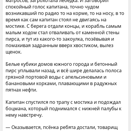
матросов, загрохотала лебёдка. И заговорил
спокойный голос капитана, точно чудом
возникавший по радио то на корме, то на носу, в то
время как сам капитан стоял не двигаясь на
мостике. С берега отдали концы, и корабль самым
малым ходом стал отваливать от каменной стены
пирса, и тут из какого-то закоулка, позёвывая и
помахивая задранным вверх хвостиком, вылез
щенок.
Белые кубики домов южного города и бетонный
пирс уплывали назад, и всё шире делалась полоса
грязной портовой воды с апельсиновыми и
банановыми корками, плавающими в радужных
пятнах нефти.
Капитан спустился по трапу с мостика и подождал
боцмана, который поднимался с нижней палубы к
нему навстречу.
— Оказывается, псёнка ребята достали, товарищ