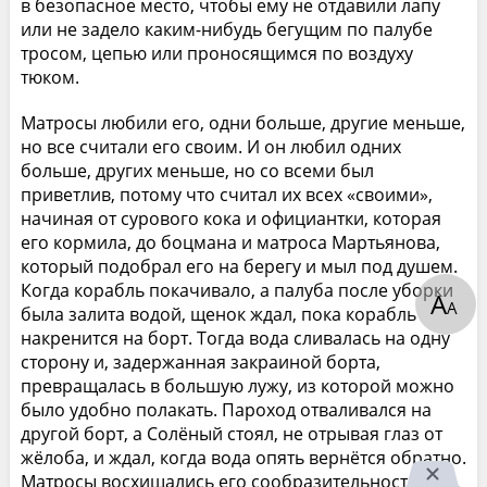
в безопасное место, чтобы ему не отдавили лапу
или не задело каким-нибудь бегущим по палубе
тросом, цепью или проносящимся по воздуху
тюком.
Матросы любили его, одни больше, другие меньше,
но все считали его своим. И он любил одних
больше, других меньше, но со всеми был
приветлив, потому что считал их всех «своими»,
начиная от сурового кока и официантки, которая
его кормила, до боцмана и матроса Мартьянова,
который подобрал его на берегу и мыл под душем.
Когда корабль покачивало, а палуба после уборки
А
А
была залита водой, щенок ждал, пока корабль
накренится на борт. Тогда вода сливалась на одну
сторону и, задержанная закраиной борта,
превращалась в большую лужу, из которой можно
было удобно полакать. Пароход отваливался на
другой борт, а Солёный стоял, не отрывая глаз от
жёлоба, и ждал, когда вода опять вернётся обратно.
Матросы восхищались его сообразительностью и