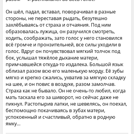
Он шёл, падал, вставал, поворачивал в разные
стороны, не переставая рыдать, безутешно
захлёбываясь от страха и отчаяния. Под ним
образовалась лужица, он разучился смотреть,
ходить, соображать, зато голос у него становился
всё громче и пронзительней, все силы уходили в
голос. Вдруг он почувствовал мягкий толчок под
бок, услышал тяжёлое дыхание матери,
примчавшейся откуда-то издалека. Большой язык
облизал разом всю его маленькую морду. Её зубы
мягко и крепко сжались, ухватив за мягкую складку
на шее, и он повис в воздухе, разом замолчав.
Страха как не бывало. Он не очень-то любил, когда
мать таскала его за шиворот, но сейчас даже не
пикнул. Растопырив лапки, не шевелясь, он поехал,
беспомощно покачиваясь в зубах матери,
успокоенный и счастливый, обратно в родную
ямку…