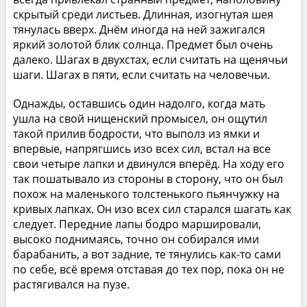
скрытый среди листьев. Длинная, изогнутая шея
тянулась вверх. Днём иногда на ней зажигался
яркий золотой блик солнца. Предмет был очень
далеко. Шагах в двухстах, если считать на щенячьи
шаги. Шагах в пяти, если считать на человечьи.
Однажды, оставшись один надолго, когда мать
ушла на свой нищенский промысел, он ощутил
такой прилив бодрости, что выполз из ямки и
впервые, напрягшись изо всех сил, встал на все
свои четыре лапки и двинулся вперёд. На ходу его
так пошатывало из стороны в сторону, что он был
похож на маленького толстенького пьянчужку на
кривых лапках. Он изо всех сил старался шагать как
следует. Передние лапы бодро маршировали,
высоко поднимаясь, точно он собирался ими
барабанить, а вот задние, те тянулись как-то сами
по себе, всё время отставая до тех пор, пока он не
растягивался на пузе.