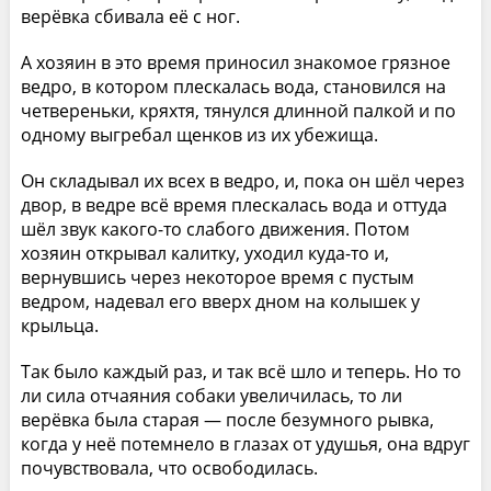
верёвка сбивала её с ног.
А хозяин в это время приносил знакомое грязное
ведро, в котором плескалась вода, становился на
четвереньки, кряхтя, тянулся длинной палкой и по
одному выгребал щенков из их убежища.
Он складывал их всех в ведро, и, пока он шёл через
двор, в ведре всё время плескалась вода и оттуда
шёл звук какого-то слабого движения. Потом
хозяин открывал калитку, уходил куда-то и,
вернувшись через некоторое время с пустым
ведром, надевал его вверх дном на колышек у
крыльца.
Так было каждый раз, и так всё шло и теперь. Но то
ли сила отчаяния собаки увеличилась, то ли
верёвка была старая — после безумного рывка,
когда у неё потемнело в глазах от удушья, она вдруг
почувствовала, что освободилась.