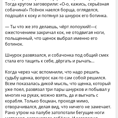
Тогда кругом заговорили: «О-о, кажись, серьёзная
собачина!» Псёнок наелся борща, огляделся,
подошёл к коку и потянул за шнурок его ботинка.
— Ты что же это делаешь, чёрт лопоухий!—с
ожесточением закричал кок, не отодвигая ноги,
польщенный, что щенок выбрал именно его
ботинок.
Шнурок развязался, и собачонка под общий смех
стала его тащить к себе, дёргать и рычать…
Когда через час вспомнили, что надо решить
судьбу щенка, вопрос как-то сам собой решился.
Всем показалась дикой мысль, что щенка, который
уже поел, развязал три пары шнурков и побывал у
многих на руках, можно взять, да и выгнать с
корабля. Только боцман, проходя мимо,
отворачивался, делая вид, что ничего не замечает.
Рано утром на палубе затопотали бегущие ноги