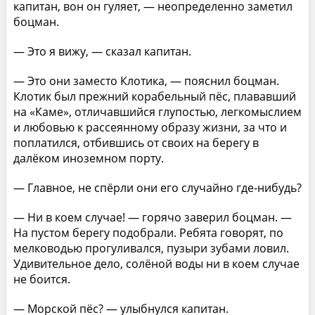
капитан, вон он гуляет, — неопределенно заметил
боцман.
— Это я вижу, — сказал капитан.
— Это они заместо Клотика, — пояснил боцман.
Клотик был прежний корабельный пёс, плававший
на «Каме», отличавшийся глупостью, легкомыслием
и любовью к рассеянному образу жизни, за что и
поплатился, отбившись от своих на берегу в
далёком иноземном порту.
— Главное, не спёрли они его случайно где-нибудь?
— Ни в коем случае! — горячо заверил боцман. —
На пустом берегу подобрали. Ребята говорят, по
мелководью прогуливался, пузыри зубами ловил.
Удивительное дело, солёной воды ни в коем случае
не боится.
— Морской пёс? — улыбнулся капитан.