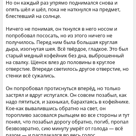
Но он каждый раз упрямо поднимался снова и
опять шёл и шёл, пока не наткнулся на предмет,
блестевший на солнце.
Ничего не понимая, он ткнулся в него носом и
попробовал пососать, но из этого ничего не
получилось. Перед ним была большая круглая
дыра, изогнутая шея. Всё твёрдое, гладкое. Это был
старый медный кофейник без дна, выброшенный
на свалку. Щенок влез до половины в круглое
отверстие. Впереди светилось другое отверстие, но
стенки всё сужались.
Он попробовал протиснуться вперёд, но только
застрял и вдруг испугался. Он совсем позабыл, как
надо пятиться, и захныкал, барахтаясь в кофейнике.
Кое-как вывалившись обратно на свет, он
торопливо засовался рыльцем во все стороны и тут
понял, что позабыл дорогу обратно, погиб, пропал
безвозвратно, сию минуту умрёт от голода — всё
разом — и расплакался во весь голос.