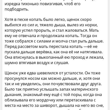
изредка тихонько повизгивая, чтоб его
подбодрить.
Хотя в песке копать было легко, щенок скоро
выбился из сил и, тяжело дыша, вылез из норки,
которую успел прорыть, и стал жаловаться. Мать
ему не отвечала и продолжала копать. Тогда он
тоже собрался с силами и молча стал рыть дальше.
Перед рассветом мать перестала копать —её не
пускала дальше верёвка, как она её ни натягивала.
Она втиснулась в выкопанный ею проход и лежала,
шумно втягивая воздух и слушая.
Щенок уже едва шевелился от усталости. Он тоже
просунулся носом как можно дальше, и, хотя они
так и не увиделись, они почувствовали друг друга.
Было так приятно услышать запах материнского
дыхания, знакомый ему ещё с той поры, когда она
облизывала его мордочку или перетаскивала с
места на место за шиворот, дышала на него во сне,