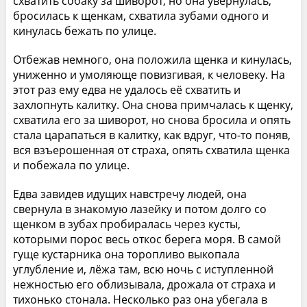
схватить собаку за шиворот, но она увернулась,
бросилась к щенкам, схватила зубами одного и
кинулась бежать по улице.
Отбежав немного, она положила щенка и кинулась,
униженно и умоляюще повизгивая, к человеку. На
этот раз ему едва не удалось её схватить и
захлопнуть калитку. Она снова примчалась к щенку,
схватила его за шиворот, но снова бросила и опять
стала царапаться в калитку, как вдруг, что-то поняв,
вся взъерошенная от страха, опять схватила щенка
и побежала по улице.
Едва завидев идущих навстречу людей, она
свернула в знакомую лазейку и потом долго со
щенком в зубах пробиралась через кусты,
которыми порос весь откос берега моря. В самой
гуще кустарника она торопливо выкопала
углубление и, лёжа там, всю ночь с иступленной
нежностью его облизывала, дрожала от страха и
тихонько стонала. Несколько раз она убегала в