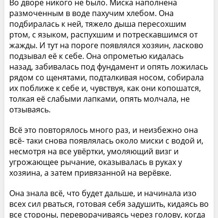
Во дворе никого не было. Миска наполнена
размоченным в воде пахучим хлебом. Она
подбиралась к ней, тяжело дыша пересохшим
ртом, с языком, распухшим и потрескавшимся от
жажды. И тут на пороге появлялся хозяин, ласково
подзывал её к себе. Она опрометью кидалась
назад, забивалась под фундамент и опять ложилась
рядом со щенятами, подталкивая носом, собирала
их поближе к себе и, чувствуя, как они копошатся,
толкая её слабыми лапками, опять молчала, не
отзываясь.
Всё это повторялось много раз, и неизбежно она
всё- таки снова появлялась около миски с водой и,
несмотря на все увёртки, умоляющий визг и
угрожающее рычание, оказывалась в руках у
хозяина, а затем привязанной на верёвке.
Она знала всё, что будет дальше, и начинала изо
всех сил рваться, готовая себя задушить, кидаясь во
все стороны, переворачиваясь через голову, когда