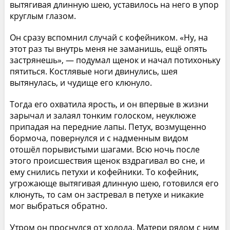
вытягивая длинную шею, уставилось на него в упор
круглым глазом.
Он сразу вспомнил случай с кофейником. «Ну, на
этот раз ты внутрь меня не заманишь, ещё опять
застрянешь», — подумал щенок и начал потихоньку
пятиться. Костлявые ноги двинулись, шея
вытянулась, и чудище его клюнуло.
Тогда его охватила ярость, и он впервые в жизни
зарычал и залаял тонким голоском, неуклюже
припадая на передние лапы. Петух, возмущенно
бормоча, повернулся и с надменным видом
отошёл порывистыми шагами. Всю ночь после
этого происшествия щенок вздрагивал во сне, и
ему снились петухи и кофейники. То кофейник,
угрожающе вытягивая длинную шею, готовился его
клюнуть, то сам он застревал в петухе и никакие
мог выбраться обратно.
Утром он проснулся от холода. Матери рядом с ним