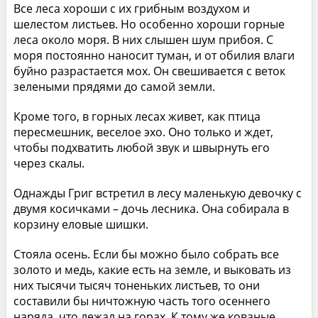
Все леса хороши с их грибным воздухом и
шелестом листьев. Но особенно хороши горные
леса около моря. В них слышен шум прибоя. С
моря постоянно наносит туман, и от обилия влаги
буйно разрастается мох. Он свешивается с веток
зелеными прядями до самой земли.
Кроме того, в горных лесах живет, как птица
пересмешник, веселое эхо. Оно только и ждет,
чтобы подхватить любой звук и швырнуть его
через скалы.
Однажды Григ встретил в лесу маленькую девочку с
двумя косичками – дочь лесника. Она собирала в
корзину еловые шишки.
Стояла осень. Если бы можно было собрать все
золото и медь, какие есть на земле, и выковать из
них тысячи тысяч тоненьких листьев, то они
составили бы ничтожную часть того осеннего
наряда, что лежал на горах. К тому же кованые