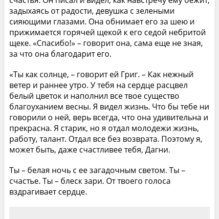
счастья. Он писал и видел, как навстречу ему бежит,
задыхаясь от радости, девушка с зелеными
сияющими глазами. Она обнимает его за шею и
прижимается горячей щекой к его седой небритой
щеке. «Спасибо!» – говорит она, сама еще не зная,
за что она благодарит его.
«Ты как солнце, – говорит ей Григ. – Как нежный
ветер и раннее утро. У тебя на сердце расцвел
белый цветок и наполнил все твое существо
благоуханием весны. Я видел жизнь. Что бы тебе ни
говорили о ней, верь всегда, что она удивительна и
прекрасна. Я старик, но я отдал молодежи жизнь,
работу, талант. Отдал все без возврата. Поэтому я,
может быть, даже счастливее тебя, Дагни.
Ты – белая ночь с ее загадочным светом. Ты –
счастье. Ты – блеск зари. От твоего голоса
вздрагивает сердце.