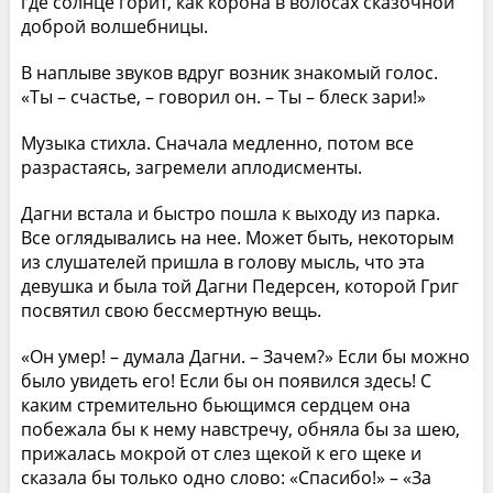
где солнце горит, как корона в волосах сказочной
доброй волшебницы.
В наплыве звуков вдруг возник знакомый голос.
«Ты – счастье, – говорил он. – Ты – блеск зари!»
Музыка стихла. Сначала медленно, потом все
разрастаясь, загремели аплодисменты.
Дагни встала и быстро пошла к выходу из парка.
Все оглядывались на нее. Может быть, некоторым
из слушателей пришла в голову мысль, что эта
девушка и была той Дагни Педерсен, которой Григ
посвятил свою бессмертную вещь.
«Он умер! – думала Дагни. – Зачем?» Если бы можно
было увидеть его! Если бы он появился здесь! С
каким стремительно бьющимся сердцем она
побежала бы к нему навстречу, обняла бы за шею,
прижалась мокрой от слез щекой к его щеке и
сказала бы только одно слово: «Спасибо!» – «За