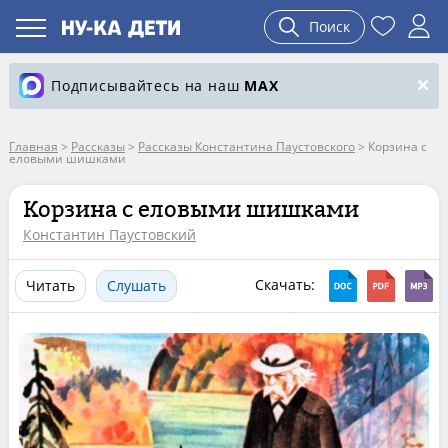
Поиск
Подписывайтесь на наш
MAX
Главная
>
Рассказы
>
Рассказы Константина Паустовского
>
Корзина с
еловыми шишками
Корзина с еловыми шишками
Константин Паустовский
Скачать:
Читать
Слушать