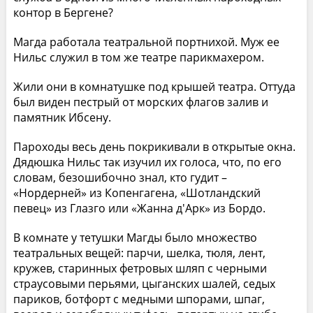
контор в Бергене?
Магда работала театральной портнихой. Муж ее
Нильс служил в том же театре парикмахером.
Жили они в комнатушке под крышей театра. Оттуда
был виден пестрый от морских флагов залив и
памятник Ибсену.
Пароходы весь день покрикивали в открытые окна.
Дядюшка Нильс так изучил их голоса, что, по его
словам, безошибочно знал, кто гудит –
«Нордерней» из Копенгагена, «Шотландский
певец» из Глазго или «Жанна д'Арк» из Бордо.
В комнате у тетушки Магды было множество
театральных вещей: парчи, шелка, тюля, лент,
кружев, старинных фетровых шляп с черными
страусовыми перьями, цыганских шалей, седых
париков, ботфорт с медными шпорами, шпаг,