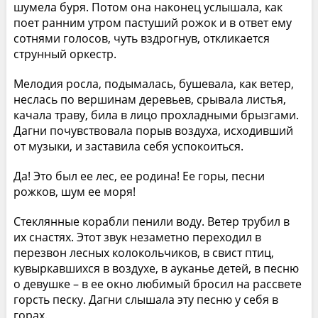
шумела буря. Потом она наконец услышала, как
поет ранним утром пастуший рожок и в ответ ему
сотнями голосов, чуть вздрогнув, откликается
струнный оркестр.
Мелодия росла, подымалась, бушевала, как ветер,
неслась по вершинам деревьев, срывала листья,
качала траву, била в лицо прохладными брызгами.
Дагни почувствовала порыв воздуха, исходивший
от музыки, и заставила себя успокоиться.
Да! Это был ее лес, ее родина! Ее горы, песни
рожков, шум ее моря!
Стеклянные корабли пенили воду. Ветер трубил в
их снастях. Этот звук незаметно переходил в
перезвон лесных колокольчиков, в свист птиц,
кувыркавшихся в воздухе, в ауканье детей, в песню
о девушке – в ее окно любимый бросил на рассвете
горсть песку. Дагни слышала эту песню у себя в
горах.