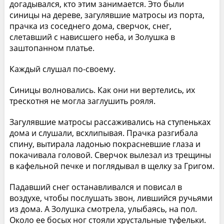
догадывался, кто этим занимается. Это были
синицы на дереве, загулявшие матросы из порта,
прачка из соседнего дома, сверчок, снег,
слетавший с нависшего неба, и Золушка в
заштопанном платье.
Каждый слушал по-своему.
Синицы волновались. Как они ни вертелись, их
трескотня не могла заглушить рояля.
Загулявшие матросы рассаживались на ступеньках
дома и слушали, всхлипывая. Прачка разгибала
спину, вытирала ладонью покрасневшие глаза и
покачивала головой. Сверчок вылезал из трещины
в кафельной печке и поглядывал в щелку за Григом.
Падавший снег останавливался и повисал в
воздухе, чтобы послушать звон, лившийся ручьями
из дома. А Золушка смотрела, улыбаясь, на пол.
Около ее босых ног стояли хрустальные туфельки.