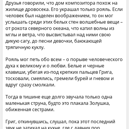
Друзья говорили, что дом композитора похож на
жилище дровосека. Его украшал только рояль. Если
человек был наделен воображением, то он мог
услышать среди этих белых стен волшебные вещи –
от рокота северного океана, что катил волны из
мглы и ветра, что высвистывал над ними свою
дикую сагу, до песни девочки, баюкающей
тряпичную куклу.
Рояль мог петь обо всем – о порыве человеческого
духа к великому и о любви. Белые и черные
клавиши, убегая из-под крепких пальцев Грига,
тосковали, смеялись, гремели бурей и гневом и
вдруг сразу смолкали.
Тогда в тишине еще долго звучала только одна
маленькая струна, будто это плакала Золушка,
обиженная сестрами.
Григ, откинувшись, слушал, пока этот последний
звук не затихал на кухне, где с давних пор