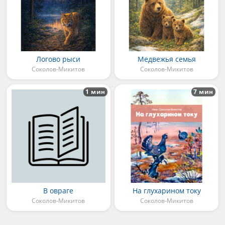
Логово рыси
Медвежья семья
Соколов-Микитов
Соколов-Микитов
1 мин
7 мин
В овраге
На глухарином току
Соколов-Микитов
Соколов-Микитов