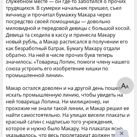
служебном месте — он где-то заботился о прочих
трудящихся. В сумерки начальник пришел, съел
яичницу и прочитал бумажку Макара через
посредство своей помощницы — довольно
миловидной и передовой девицы с большой косой.
Девица та сходила в кассу и принесла Макару
новый рубль, а Макар расписался в получении его
как безработный батрак. Бумагу Макару отдали
обратно. На ней в числе прочих букв теперь
значилось: «Товарищ Лопин, помоги члену нашего
союза устроить его изобретение кишки по
промышленной линии».
А
А
Макар остался доволен и на другой день пошел
искать промышленную линию, чтобы увидеть на
ней товарища Лопина. Ни милиционер, ни
прохожие не знали такой линии, и Макар решил ее
найти самостоятельно. На улицах висели плакаты и
красный сатин с надписью того учреждения,
которое и нужно было Макару. На плакатах ясно
указывалось, что весь пролетариат должен твердо