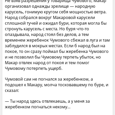
Не взяв разрешения у товарища Чумового, Макар
организовал однажды зрелище — народную
карусель, гонимую кругом себя мощностью ветра.
Народ собрался вокруг Макаровой карусели
сплошной тучей и ожидал бури, которая могла бы
стронуть карусель с места. Но буря что-то
опаздывала, народ стоял без делов, а тем
временем жеребенок Чумового сбежал в луга и там
заблудился в мокрых местах. Если б народ был на
покое, то он сразу поймал бы жеребенка Чумового
и не позволил бы Чумовому терпеть убыток, но
Макар отвлек народ от покоя и тем помог
Чумовому потерпеть ущерб.
Чумовой сам не погнался за жеребенком, а
подошел к Макару, молча тосковавшему по буре, и
сказал:
— Ты народ здесь отвлекаешь, а у меня за
жеребенком погнаться некому…