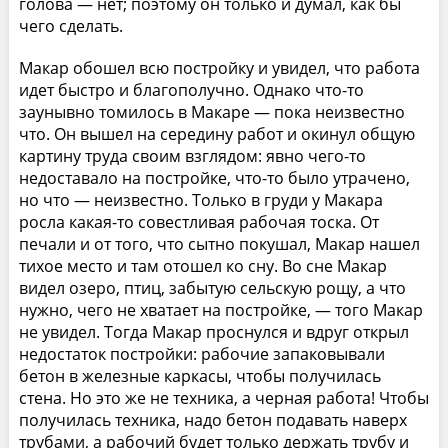
голова — нет; поэтому он только и думал, как бы
чего сделать.
Макар обошел всю постройку и увидел, что работа
идет быстро и благополучно. Однако что-то
заунывно томилось в Макаре — пока неизвестно
что. Он вышел на середину работ и окинул общую
картину труда своим взглядом: явно чего-то
недоставало на постройке, что-то было утрачено,
но что — неизвестно. Только в груди у Макара
росла какая-то совестливая рабочая тоска. От
печали и от того, что сытно покушал, Макар нашел
тихое место и там отошел ко сну. Во сне Макар
видел озеро, птиц, забытую сельскую рощу, а что
нужно, чего не хватает на постройке, — того Макар
не увидел. Тогда Макар проснулся и вдруг открыл
недостаток постройки: рабочие запаковывали
бетон в железные каркасы, чтобы получилась
стена. Но это же не техника, а черная работа! Чтобы
получилась техника, надо бетон подавать наверх
трубами, а рабочий будет только держать трубу и