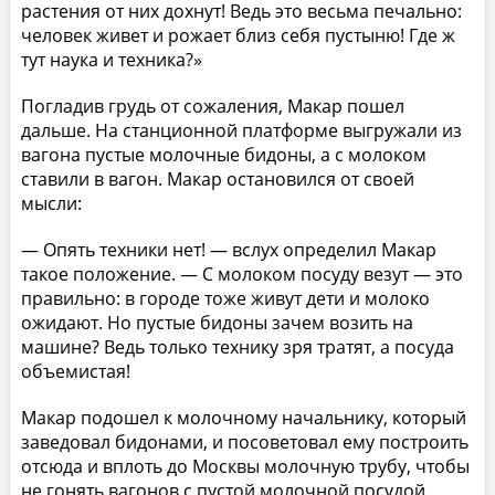
растения от них дохнут! Ведь это весьма печально:
человек живет и рожает близ себя пустыню! Где ж
тут наука и техника?»
Погладив грудь от сожаления, Макар пошел
дальше. На станционной платформе выгружали из
вагона пустые молочные бидоны, а с молоком
ставили в вагон. Макар остановился от своей
мысли:
— Опять техники нет! — вслух определил Макар
такое положение. — С молоком посуду везут — это
правильно: в городе тоже живут дети и молоко
ожидают. Но пустые бидоны зачем возить на
машине? Ведь только технику зря тратят, а посуда
объемистая!
Макар подошел к молочному начальнику, который
заведовал бидонами, и посоветовал ему построить
отсюда и вплоть до Москвы молочную трубу, чтобы
не гонять вагонов с пустой молочной посудой.