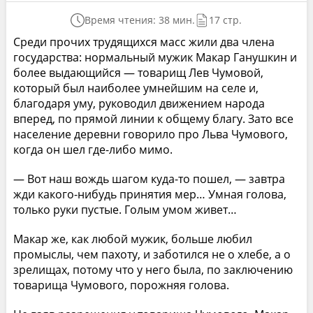
Время чтения: 38 мин.
17 стр.
Среди прочих трудящихся масс жили два члена
государства: нормальный мужик Макар Ганушкин и
более выдающийся — товарищ Лев Чумовой,
который был наиболее умнейшим на селе и,
благодаря уму, руководил движением народа
вперед, по прямой линии к общему благу. Зато все
население деревни говорило про Льва Чумового,
когда он шел где-либо мимо.
— Вот наш вождь шагом куда-то пошел, — завтра
жди какого-нибудь принятия мер… Умная голова,
только руки пустые. Голым умом живет…
Макар же, как любой мужик, больше любил
промыслы, чем пахоту, и заботился не о хлебе, а о
зрелищах, потому что у него была, по заключению
товарища Чумового, порожняя голова.