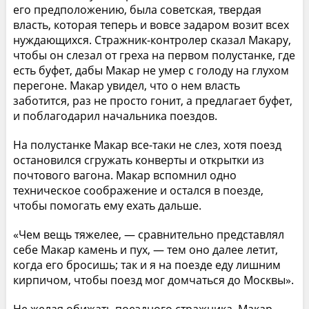
его предположению, была советская, твердая
власть, которая теперь и вовсе задаром возит всех
нуждающихся. Стражник-контролер сказал Макару,
чтобы он слезал от греха на первом полустанке, где
есть буфет, дабы Макар не умер с голоду на глухом
перегоне. Макар увидел, что о нем власть
заботится, раз не просто гонит, а предлагает буфет,
и поблагодарил начальника поездов.
На полустанке Макар все-таки не слез, хотя поезд
остановился сгружать конверты и открытки из
почтового вагона. Макар вспомнил одно
техническое соображение и остался в поезде,
чтобы помогать ему ехать дальше.
«Чем вещь тяжелее, — сравнительно представлял
себе Макар камень и пух, — тем оно далее летит,
когда его бросишь; так и я на поезде еду лишним
кирпичом, чтобы поезд мог домчаться до Москвы».
Не желая обижать поездного стражника, Макар