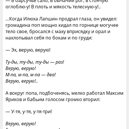
— В барсучье сало, в бычачий рог, в стоячую
оглоблю-у! В плоть и мякость телесную-у!..
…Когда Илюха Лапшин продрал глаза, он увидел:
громадина поп мощно кидал по горнице могучее
тело свое, бросался с маху вприсядку и орал и
нахлопывал себя по бокам и по груди:
— Эх, верую, верую!
Ту-ды, ту-ды, ту-ды — раз!
Верую, верую!
М-па, м-па, м-па — два!
Верую, верую!..
А вокруг попа, подбоченясь, мелко работал Максим
Яриков и бабьим голосом громко вторил:
— У-тя, у-тя, у-тя-три!
Верую, верую!