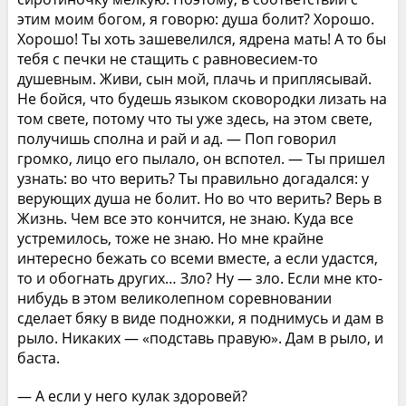
этим моим богом, я говорю: душа болит? Хорошо.
Хорошо! Ты хоть зашевелился, ядрена мать! А то бы
тебя с печки не стащить с равновесием-то
душевным. Живи, сын мой, плачь и приплясывай.
Не бойся, что будешь языком сковородки лизать на
том свете, потому что ты уже здесь, на этом свете,
получишь сполна и рай и ад. — Поп говорил
громко, лицо его пылало, он вспотел. — Ты пришел
узнать: во что верить? Ты правильно догадался: у
верующих душа не болит. Но во что верить? Верь в
Жизнь. Чем все это кончится, не знаю. Куда все
устремилось, тоже не знаю. Но мне крайне
интересно бежать со всеми вместе, а если удастся,
то и обогнать других… Зло? Ну — зло. Если мне кто-
нибудь в этом великолепном соревновании
сделает бяку в виде подножки, я поднимусь и дам в
рыло. Никаких — «подставь правую». Дам в рыло, и
баста.
— А если у него кулак здоровей?