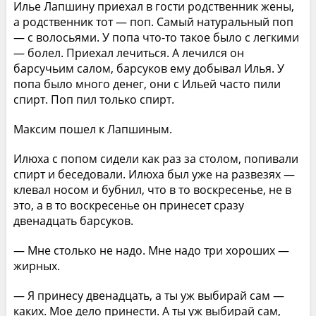
Илье Лапшину приехал в гости родственник жены,
а родственник тот — поп. Самый натуральный поп
— с волосьями. У попа что-то такое было с легкими
— болел. Приехал лечиться. А лечился он
барсучьим салом, барсуков ему добывал Илья. У
попа было много денег, они с Ильей часто пили
спирт. Поп пил только спирт.
Максим пошел к Лапшиным.
Илюха с попом сидели как раз за столом, попивали
спирт и беседовали. Илюха был уже на развезях —
клевал носом и бубнил, что в то воскресенье, не в
это, а в то воскресенье он принесет сразу
двенадцать барсуков.
— Мне столько не надо. Мне надо три хороших —
жирных.
— Я принесу двенадцать, а ты уж выбирай сам —
каких. Мое дело принести. А ты уж выбирай сам,