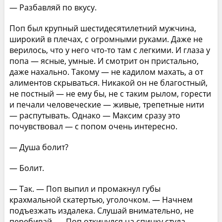
— Разбавляй по вкусу.
Поп был крупный шестидесятилетний мужчина,
широкий в плечах, с огромными руками. Даже не
верилось, что у него что-то там с легкими. И глаза у
попа — ясные, умные. И смотрит он пристально,
даже нахально. Такому — не кадилом махать, а от
алиментов скрываться. Никакой он не благостный,
не постный — не ему бы, не с таким рылом, горести
и печали человеческие — живые, трепетные нити
— распутывать. Однако — Максим сразу это
почувствовал — с попом очень интересно.
— Душа болит?
— Болит.
— Так. — Поп выпил и промакнул губы
крахмальной скатертью, уголочком. — Начнем
подъезжать издалека. Слушай внимательно, не
перебивай. — Поп откинулся на спинку стула,