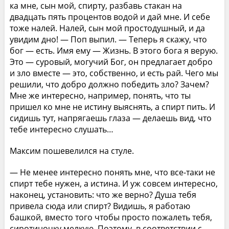
ка мне, сын мой, спирту, разбавь стакан на
двадцать пять процентов водой и дай мне. И себе
тоже налей. Налей, сын мой простодушный, и да
увидим дно! — Поп выпил. — Теперь я скажу, что
бог — есть. Имя ему — Жизнь. В этого бога я верую.
Это — суровый, могучий Бог, он предлагает добро
и зло вместе — это, собственно, и есть рай. Чего мы
решили, что добро должно победить зло? Зачем?
Мне же интересно, например, понять, что ты
пришел ко мне не истину выяснять, а спирт пить. И
сидишь тут, напрягаешь глаза — делаешь вид, что
тебе интересно слушать…
Максим пошевелился на стуле.
— Не менее интересно понять мне, что все-таки не
спирт тебе нужен, а истина. И уж совсем интересно,
наконец, установить: что же верно? Душа тебя
привела сюда или спирт? Видишь, я работаю
башкой, вместо того чтобы просто пожалеть тебя,
сиротиночку мелкую. Поэтому, в соответствии с