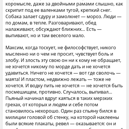
коромысле, даже за двойными рамами слышно, как
скрипит под ее валенками тугой, крепкий снег.
Собака залает сдуру и замолкнет — мороз. Люди —
по домам, в тепле. Разговаривают, обед
налаживают, обсуждают ближних… Есть —
выпивают, но и там веселого мало.
Максим, когда тоскует, не философствует, никого
мысленно ни о чем не просит, чувствует боль и
злобу. И злость эту свою он ни к кому не обращает,
не хочется никому по морде дать и не хочется
удавиться. Ничего не хочется — вот где сволочь —
маята! И пластом, недвижно лежать — тоже не
хочется. И водку пить не хочется — не хочется быть
посмешищем, противно. Случалось, выпивал…
Пьяный начинал вдруг каяться в таких мерзких
грехах, от которых и людям и себе потом
становилось нехорошо. Один раз спьяну бился в
милиции головой об стенку, на которой наклеены
были всякие плакаты, ревел — оказывается: он и