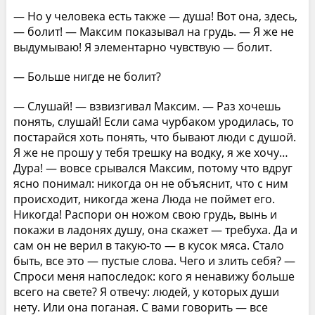
— Но у человека есть также — душа! Вот она, здесь,
— болит! — Максим показывал на грудь. — Я же не
выдумываю! Я элементарно чувствую — болит.
— Больше нигде не болит?
— Слушай! — взвизгивал Максим. — Раз хочешь
понять, слушай! Если сама чурбаком уродилась, то
постарайся хоть понять, что бывают люди с душой.
Я же не прошу у тебя трешку на водку, я же хочу…
Дура! — вовсе срывался Максим, потому что вдруг
ясно понимал: никогда он не объяснит, что с ним
происходит, никогда жена Люда не поймет его.
Никогда! Распори он ножом свою грудь, вынь и
покажи в ладонях душу, она скажет — требуха. Да и
сам он не верил в такую-то — в кусок мяса. Стало
быть, все это — пустые слова. Чего и злить себя? —
Спроси меня напоследок: кого я ненавижу больше
всего на свете? Я отвечу: людей, у которых души
нету. Или она поганая. С вами говорить — все