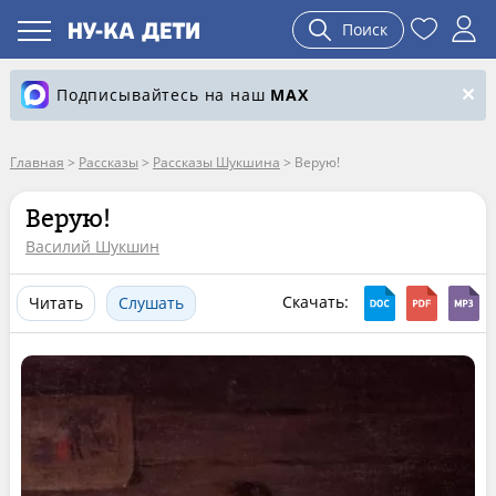
Поиск
Подписывайтесь на наш
MAX
Главная
>
Рассказы
>
Рассказы Шукшина
>
Верую!
Верую!
Василий Шукшин
Скачать:
Читать
Слушать