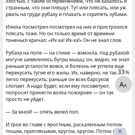
злостью, с таким остервенением, что не казалось и
странным, что они пляшут. Тут или плясать, или уж
рвать на груди рубаху и плакать и скрипеть зубами.
Илюха посмотрел-посмотрел на них и пристроился
плясать тоже. Но он только время от времени
тоненько кричал: «Их-ха! Их-ха!» Он не знал слов.
Рубаха на попе — на спине — взмокла, под рубахой
могуче шевелились бугры мышц: он, видно, не знал
раньше усталости вовсе, и болезнь не успела еще
33
%
перекусить тугие его жилы. Их, наверно, не так
легко перекусить: раньше он всех барсуков
А
А
слопает. А надо будет, если ему посоветуют,
попросит принести волка пожирнее — он так
просто не уйдет.
— За мной! — опять велел поп.
И трое во главе с яростным, раскаленным попом
пошли, приплясывая, кругом, кругом. Потом поп,