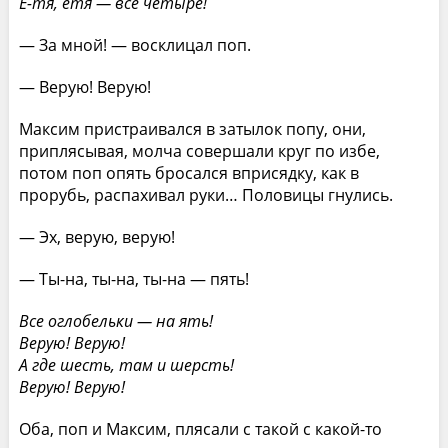
Е-тя, етя — все четыре!
— За мной! — восклицал поп.
— Верую! Верую!
Максим пристраивался в затылок попу, они,
приплясывая, молча совершали круг по избе,
потом поп опять бросался вприсядку, как в
прорубь, распахивал руки… Половицы гнулись.
— Эх, верую, верую!
— Ты-на, ты-на, ты-на — пять!
Все оглобельки — на ять!
Верую! Верую!
А где шесть, там и шерсть!
Верую! Верую!
Оба, поп и Максим, плясали с такой с какой-то