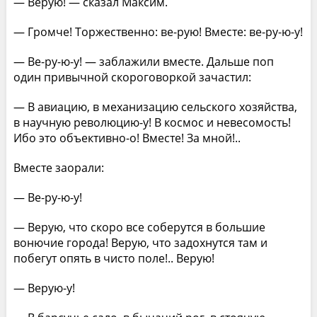
— Верую! — сказал Максим.
— Громче! Торжественно: ве-рую! Вместе: ве-ру-ю-у!
— Ве-ру-ю-у! — заблажили вместе. Дальше поп
один привычной скороговоркой зачастил:
— В авиацию, в механизацию сельского хозяйства,
в научную революцию-у! В космос и невесомость!
Ибо это объективно-о! Вместе! За мной!..
Вместе заорали:
— Ве-ру-ю-у!
— Верую, что скоро все соберутся в большие
вонючие города! Верую, что задохнутся там и
побегут опять в чисто поле!.. Верую!
— Верую-у!