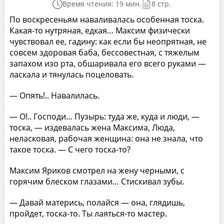
Время чтения: 19 мин.
8 стр.
По воскресеньям наваливалась особенная тоска.
Какая-то нутряная, едкая… Максим физически
чувствовал ее, гадину: как если бы неопрятная, не
совсем здоровая баба, бессовестная, с тяжелым
запахом изо рта, обшаривала его всего руками —
ласкала и тянулась поцеловать.
— Опять!.. Навалилась.
— О!.. Господи… Пузырь: туда же, куда и люди, —
тоска, — издевалась жена Максима, Люда,
неласковая, рабочая женщина: она не знала, что
такое тоска. — С чего тоска-то?
Максим Яриков смотрел на жену черными, с
горячим блеском глазами… Стискивал зубы.
— Давай матерись, полайся — она, глядишь,
пройдет, тоска-то. Ты лаяться-то мастер.