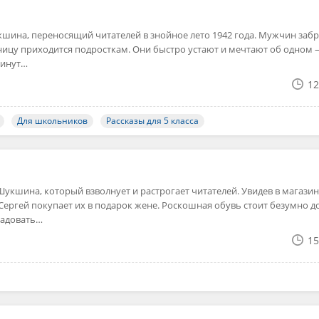
кшина, переносящий читателей в знойное лето 1942 года. Мужчин заб
ницу приходится подросткам. Они быстро устают и мечтают об одном
минут…
12
Для школьников
Рассказы для 5 класса
укшина, который взволнует и растрогает читателей. Увидев в магази
ергей покупает их в подарок жене. Роскошная обувь стоит безумно д
радовать…
15