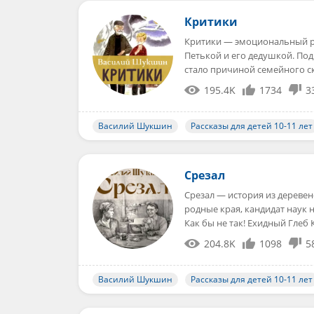
Критики
Критики — эмоциональный р
Петькой и его дедушкой. Под
стало причиной семейного с
195.4K
1734
3
Василий Шукшин
Рассказы для детей 10-11 лет
Срезал
Срезал — история из дереве
родные края, кандидат наук 
Как бы не так! Ехидный Глеб
204.8K
1098
5
Василий Шукшин
Рассказы для детей 10-11 лет