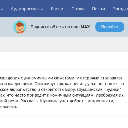
зы
Аудиорассказы
Басни
Стихи
Песни
Загадк
Подписывайтесь на наш
MAX
Перейти
изведения с динамичными сюжетами. Их героями становятся
а и кладовщики. Они живут так, как велит душа: не гонятся за
тское любопытство и открытость миру. Шукшинские "чудики"
х, что часто приводит к комичным ситуациям. Изображая их,
ной речи. Рассказы Шукшина учат доброте, искренности,
еловека.