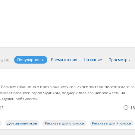
ь по:
Популярность
Время чтения
Название
Просмотры
 Василия Шукшина о приключениях сельского жителя, посетившего го
зывает главного героя Чудиком, подчёркивая его непохожесть на
наделён ребяческой…
03
18
Для школьников
Рассказы для 6 класса
Рассказы для 7 класса