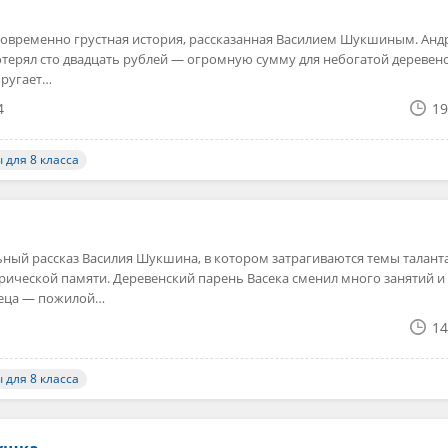
овременно грустная история, рассказанная Василием Шукшиным. Анд
отерял сто двадцать рублей — огромную сумму для небогатой деревен
 ругает…
4
19
 для 8 класса
ный рассказ Василия Шукшина, в котором затрагиваются темы таланта
рической памяти. Деревенский парень Васека сменил много занятий и
неца — пожилой…
14
 для 8 класса