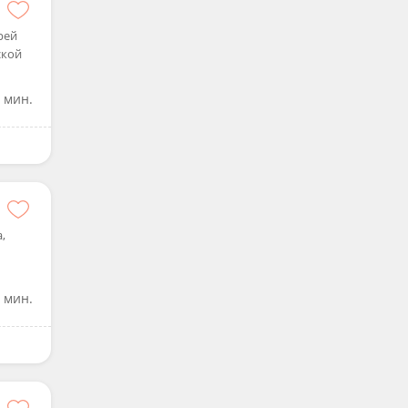
рей
ской
 мин.
,
 мин.