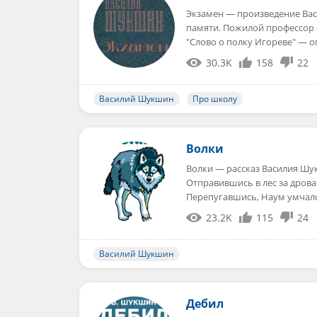
Экзамен — произведение Ва
памяти. Пожилой профессор 
"Слово о полку Игореве" — 
30.3K
158
22
Василий Шукшин
Про школу
Волки
Волки — рассказ Василия Шу
Отправившись в лес за дрова
Перепугавшись, Наум умчал
23.2K
115
24
Василий Шукшин
Дебил