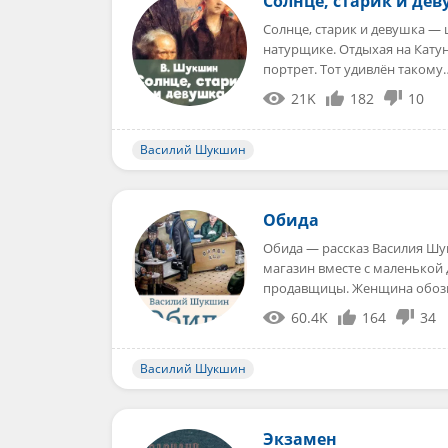
Солнце, старик и де
Солнце, старик и девушка 
натурщике. Отдыхая на Катун
портрет. Тот удивлён такому
21K
182
10
Василий Шукшин
Обида
Обида — рассказ Василия Ш
магазин вместе с маленькой
продавщицы. Женщина обозн
60.4K
164
34
Василий Шукшин
Экзамен