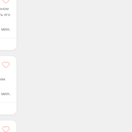
ычном
ть его
 мин.
ием
 мин.