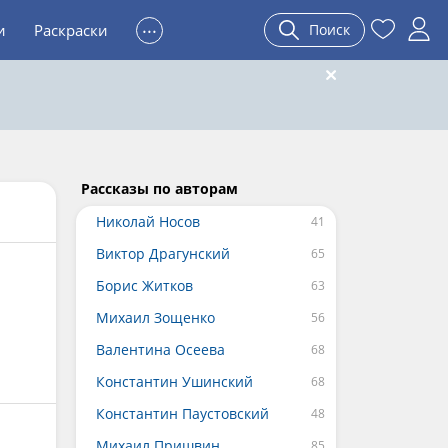
...
и
Раскраски
Поиск
Рассказы по авторам
Николай Носов
Виктор Драгунский
Борис Житков
Михаил Зощенко
Валентина Осеева
Константин Ушинский
Константин Паустовский
Михаил Пришвин