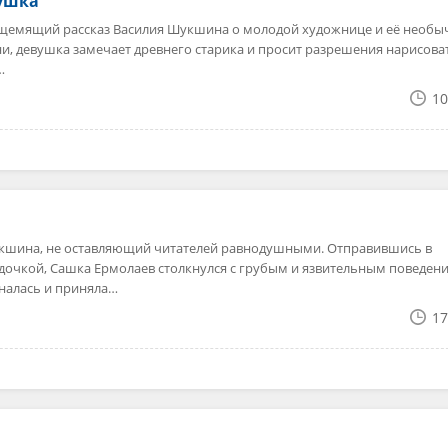
вушка
— щемящий рассказ Василия Шукшина о молодой художнице и её необ
и, девушка замечает древнего старика и просит разрешения нарисова
…
10
укшина, не оставляющий читателей равнодушными. Отправившись в
 дочкой, Сашка Ермолаев столкнулся с грубым и язвительным поведен
алась и приняла…
17