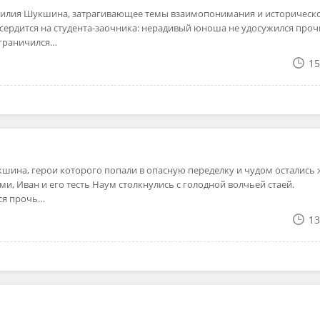
силия Шукшина, затрагивающее темы взаимопонимания и историческ
сердится на студента-заочника: нерадивый юноша не удосужился проч
ограничился…
15
кшина, герои которого попали в опасную переделку и чудом остались 
ми, Иван и его тесть Наум столкнулись с голодной волчьей стаей.
ся прочь…
13