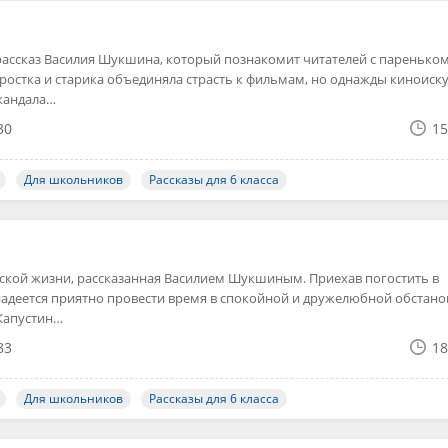
ассказ Василия Шукшина, который познакомит читателей с паренько
ростка и старика объединяла страсть к фильмам, но однажды киноиску
кандала…
30
15
Для школьников
Рассказы для 6 класса
нской жизни, рассказанная Василием Шукшиным. Приехав погостить в
надеется приятно провести время в спокойной и дружелюбной обстано
 Капустин…
83
18
Для школьников
Рассказы для 6 класса