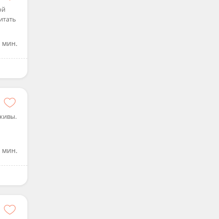
ой
итать
 мин.
живы.
 мин.