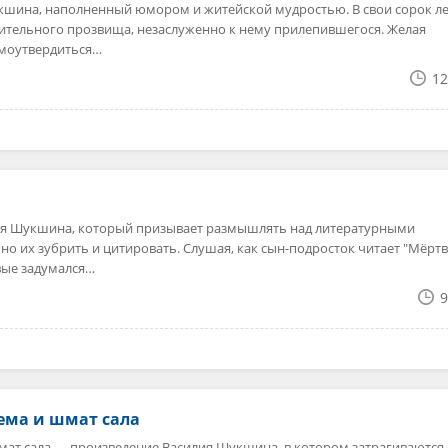
кшина, наполненный юмором и житейской мудростью. В свои сорок ле
изительного прозвища, незаслуженно к нему прилепившегося. Желая
амоутвердиться…
12
лия Шукшина, который призывает размышлять над литературными
но их зубрить и цитировать. Слушая, как сын-подросток читает "Мёрт
вые задумался…
9
тема и шмат сала
шмат сала — произведение Василия Шукшина, в котором затрагиваются