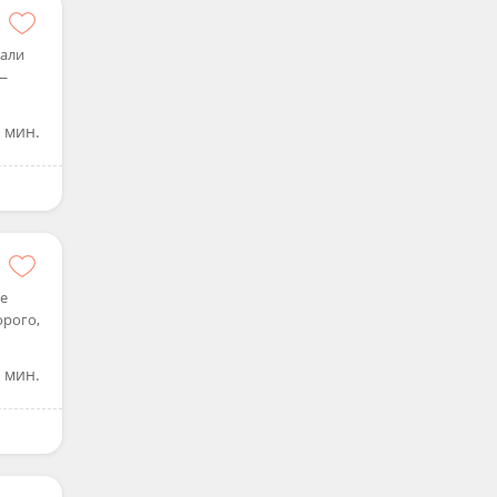
рали
 —
 мин.
не
орого,
 мин.