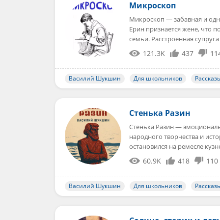
Микроскоп
Микроскоп — забавная и одн
Ерин признается жене, что п
семьи. Расстроенная супруга
121.3K
437
11
Василий Шукшин
Для школьников
Рассказы
Стенька Разин
Стенька Разин — эмоциональ
народного творчества и исто
остановился на ремесле куз
60.9K
418
110
Василий Шукшин
Для школьников
Рассказы