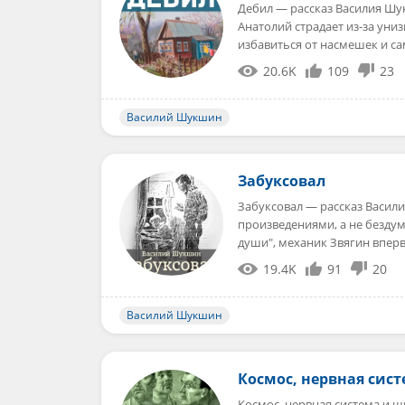
Дебил — рассказ Василия Шу
Анатолий страдает из-за ун
избавиться от насмешек и с
20.6K
109
23
Василий Шукшин
Забуксовал
Забуксовал — рассказ Васи
произведениями, а не бездум
души", механик Звягин впер
19.4K
91
20
Василий Шукшин
Космос, нервная сис
Космос, нервная система и 