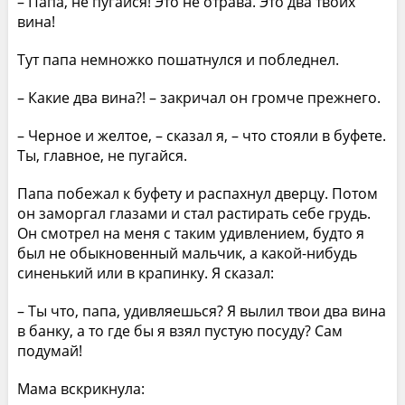
– Папа, не пугайся! Это не отрава. Это два твоих
вина!
Тут папа немножко пошатнулся и побледнел.
– Какие два вина?! – закричал он громче прежнего.
– Черное и желтое, – сказал я, – что стояли в буфете.
Ты, главное, не пугайся.
Папа побежал к буфету и распахнул дверцу. Потом
он заморгал глазами и стал растирать себе грудь.
Он смотрел на меня с таким удивлением, будто я
был не обыкновенный мальчик, а какой-нибудь
синенький или в крапинку. Я сказал:
– Ты что, папа, удивляешься? Я вылил твои два вина
в банку, а то где бы я взял пустую посуду? Сам
подумай!
Мама вскрикнула: