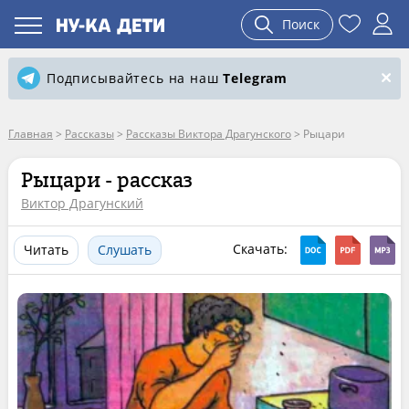
Поиск
Подписывайтесь на наш
Telegram
Главная
>
Рассказы
>
Рассказы Виктора Драгунского
>
Рыцари
Рыцари - рассказ
Виктор Драгунский
Скачать:
Читать
Слушать