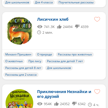
Для школьников
Для 4 класса
Поучительные рассказы
Лисичкин хлеб
741.3K
24494
4339
2 мин.
Михаил Пришвин
О природе
Рассказы про животных
О животных
Про лису
Рассказы для детей 7 лет
Рассказы для детей 8 лет
Для школьников
Рассказы для 2 класса
Приключения Незнайки и
его друзей
954K
24352
6342
4 ч.