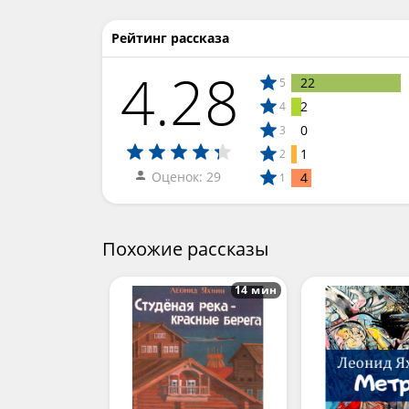
Рейтинг рассказа
4.28
22
5
2
4
0
3
1
2
Оценок: 29
4
1
Похожие рассказы
14 мин