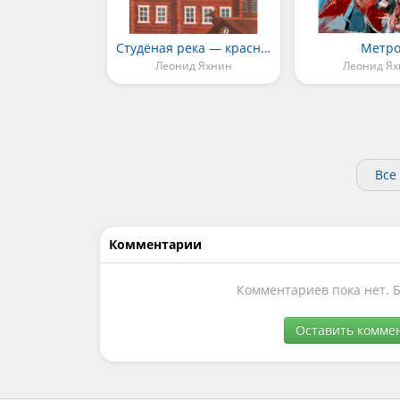
Студёная река — красные берега
Метр
Леонид Яхнин
Леонид Я
Все
Комментарии
Комментариев пока нет. 
Оставить комме