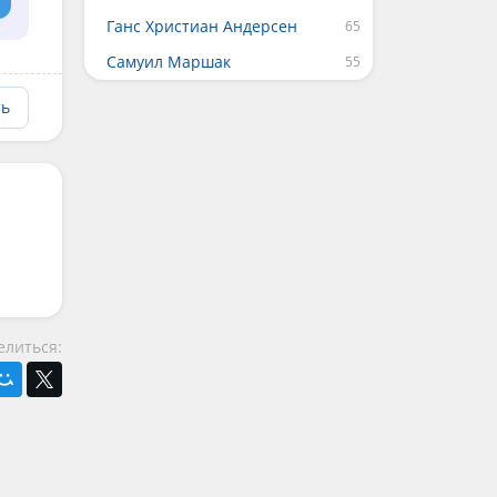
Ганс Христиан Андерсен
Самуил Маршак
ть
елиться: