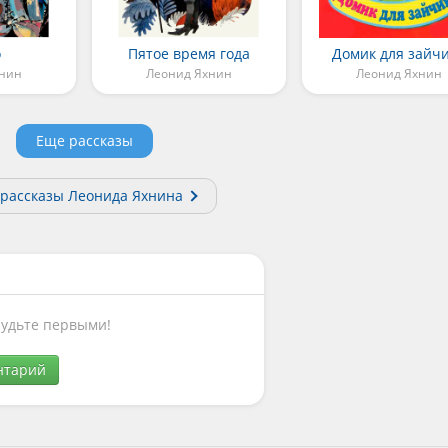
о
Пятое время года
Домик для зайч
хнин
Леонид Яхнин
Леонид Яхнин
Еще рассказы
 рассказы Леонида Яхнина
Будьте первыми!
нтарий