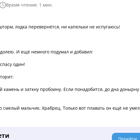
Время чтения: 1 мин.
 шторм, лодка перевернётся, ни капельки не испугаюсь!
одолею. И ещё немного подумал и добавил:
спасу один!
торит:
й камень и заткну пробоину. Если понадобится, до дна донырну
о смелый мальчик. Храбрец. Только вот плавать он ещё не умел
ети
Перейти