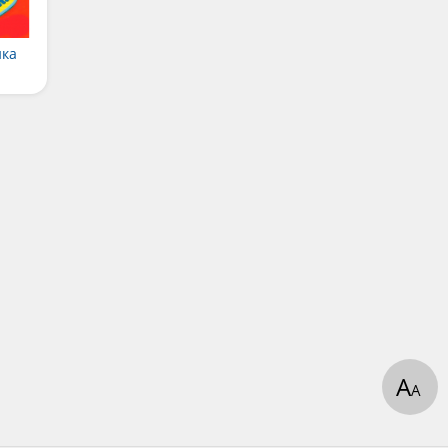
ика
А
А