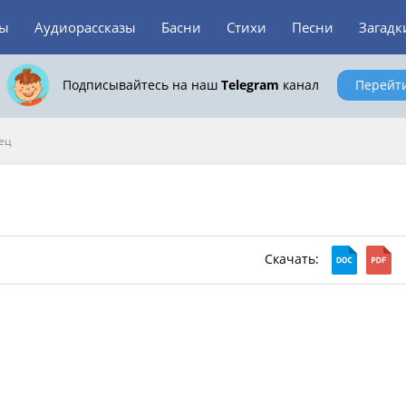
зы
Аудиорассказы
Басни
Стихи
Песни
Загадк
Подписывайтесь на наш
Telegram
канал
Перейт
ец
Скачать: