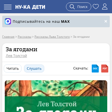
Поиск
Подписывайтесь на наш
MAX
Главная
>
Рассказы
>
Рассказы Льва Толстого
>
За ягодами
За ягодами
Лев Толстой
Скачать:
Читать
Слушать