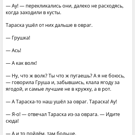
— Ау! — перекликались они, далеко не расходясь,
когда заходили в кусты.
Тараска ушёл от них дальше в овраг.
— Грушка!
— Ась!
— А как волк!
— Ну, что ж волк? Ты что ж пугаешь? А я не боюсь,
— говорила Груша и, забывшись, клала ягоду за
ягодой, и самые лучшие не в кружку, а в рот.
— А Тараска-то наш ушёл за овраг. Тараска! Ау!
— Я-о! — отвечал Тараска из-за оврага. — Идите
сюда!
— А и то пойдём, там больше.