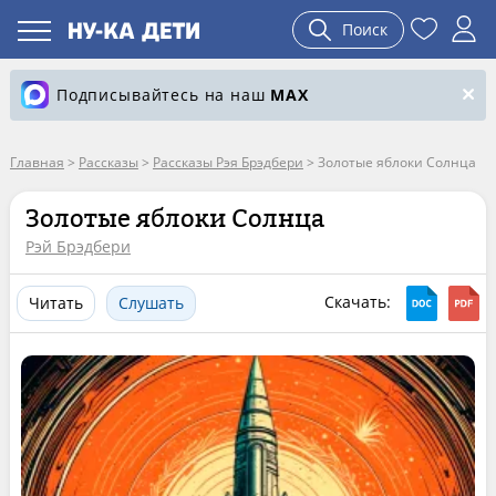
Поиск
Подписывайтесь на наш
MAX
Главная
>
Рассказы
>
Рассказы Рэя Брэдбери
>
Золотые яблоки Cолнца
Золотые яблоки Cолнца
Рэй Брэдбери
Скачать:
Читать
Слушать