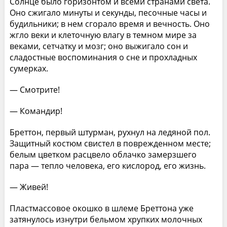
Солнце было горизонтом и всеми странами света.
Оно сжигало минуты и секунды, песочные часы и
будильники; в нем сгорало время и вечность. Оно
жгло веки и клеточную влагу в темном мире за
веками, сетчатку и мозг; оно выжигало сон и
сладостные воспоминания о сне и прохладных
сумерках.
— Смотрите!
— Командир!
Бреттон, первый штурман, рухнул на ледяной пол.
Защитный костюм свистел в поврежденном месте;
белым цветком расцвело облачко замерзшего
пара — тепло человека, его кислород, его жизнь.
— Живей!
Пластмассовое окошко в шлеме Бреттона уже
затянулось изнутри бельмом хрупких молочных