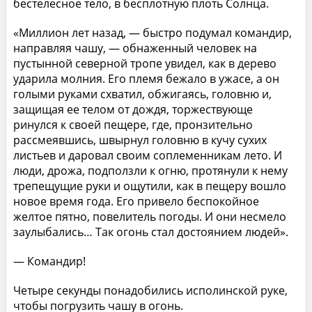
бестелесное тело, в бесплотную плоть Солнца.
«Миллион лет назад, — быстро подумал командир,
направляя чашу, — обнаженный человек на
пустынной северной тропе увидел, как в дерево
ударила молния. Его племя бежало в ужасе, а он
голыми руками схватил, обжигаясь, головню и,
защищая ее телом от дождя, торжествующе
ринулся к своей пещере, где, пронзительно
рассмеявшись, швырнул головню в кучу сухих
листьев и даровал своим соплеменникам лето. И
люди, дрожа, подползли к огню, протянули к нему
трепещущие руки и ощутили, как в пещеру вошло
новое время года. Его привело беспокойное
желтое пятно, повелитель погоды. И они несмело
заулыбались… Так огонь стал достоянием людей».
— Командир!
Четыре секунды понадобились исполинской руке,
чтобы погрузить чашу в огонь.