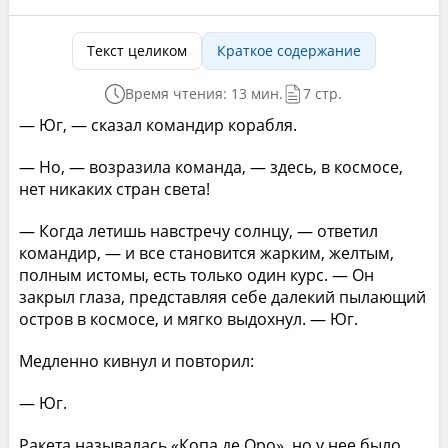
Текст целиком
Краткое содержание
Время чтения: 13 мин.
7 стр.
— Юг, — сказал командир корабля.
— Но, — возразила команда, — здесь, в космосе,
нет никаких стран света!
— Когда летишь навстречу солнцу, — ответил
командир, — и все становится жарким, желтым,
полным истомы, есть только один курс. — Он
закрыл глаза, представляя себе далекий пылающий
остров в космосе, и мягко выдохнул. — Юг.
Медленно кивнул и повторил:
— Юг.
Ракета называлась «Копа де Оро», но у нее было