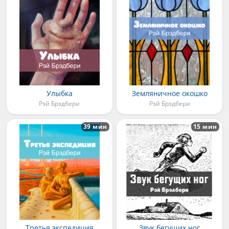
Улыбка
Земляничное окошко
Рэй Брэдбери
Рэй Брэдбери
39 мин
15 мин
Третья экспедиция
Звук бегущих ног