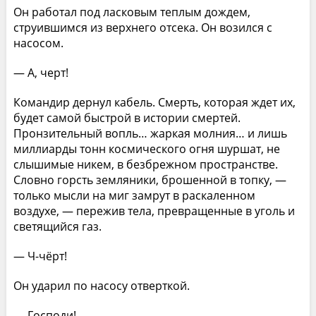
Он работал под ласковым теплым дождем,
струившимся из верхнего отсека. Он возился с
насосом.
— А, черт!
Командир дернул кабель. Смерть, которая ждет их,
будет самой быстрой в истории смертей.
Пронзительный вопль… жаркая молния… и лишь
миллиарды тонн космического огня шуршат, не
слышимые никем, в безбрежном пространстве.
Словно горсть земляники, брошенной в топку, —
только мысли на миг замрут в раскаленном
воздухе, — пережив тела, превращенные в уголь и
светящийся газ.
— Ч-чёрт!
Он ударил по насосу отверткой.
— Господи!…