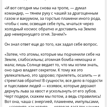
«И вот сегодня мы снова на тропе, — думал
командир, — тянем руку с чашей за драгоценным
газом и вакуумом, за горстью пламени иного рода,
чтобы с ним, освещая себе путь, мчаться через
холодный космос обратно и доставить на Землю
дар немеркнущего огня. Зачем?»
Он знал ответ еще до того, как задал себе вопрос.
«Затем, что атомы, которые мы подчинили себе на
Земле, слабосильны; атомная бомба немощна и
мала; лишь Солнце ведает то, что мы хотим знать,
оно одно владеет секретом. К тому же это
увлекательно, это здорово; прилететь, осалить — и
стремглав обратно! В сущности, все дело в гордости
и тщеславии людей — козявок, которые дерзают
дернуть льва за хвост и ускользнуть от его зубов.
Черт подери, скажем мы потом, а ведь справились!
Вот она, чаша с энергией, пламенем, импульсами,
— назовите, как хотите, — которая даст ток нашим