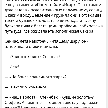
еще два имени: «Прометей» и «Икар». Она в самом
деле летела к ослепительному полуденному солнцу.
С каким воодушевлением грузили они в отсеки две
тысячи бутылок кисловатого лимонада и тысячу
бутылок пива с блестящими пробками, собираясь в
путь туда, где ожидала эта исполинская Сахара!
Сейчас, летя навстречу кипящему шару, они
вспоминали стихи и цитаты.
— «Золотые яблоки Солнца»?
— Йетс!
— «Не бойся солнечного жара»?
— Шекспир, конечно!
— «Чаша золота»? Стейнбек. «Кувшин золота»?
Стефенс. А помните — горшок золота у подножья
радуги?! Черт возьми, вот название для нашей