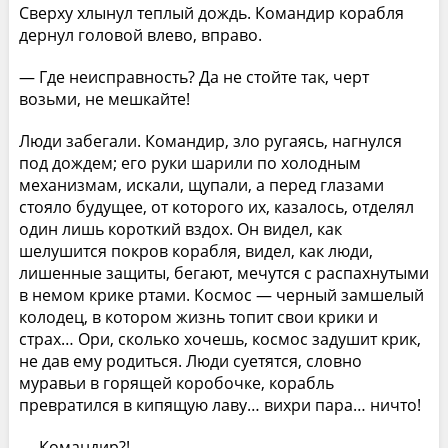
Сверху хлынул теплый дождь. Командир корабля
дернул головой влево, вправо.
— Где неисправность? Да не стойте так, черт
возьми, не мешкайте!
Люди забегали. Командир, зло ругаясь, нагнулся
под дождем; его руки шарили по холодным
механизмам, искали, щупали, а перед глазами
стояло будущее, от которого их, казалось, отделял
один лишь короткий вздох. Он видел, как
шелушится покров корабля, видел, как люди,
лишенные защиты, бегают, мечутся с распахнутыми
в немом крике ртами. Космос — черный замшелый
колодец, в котором жизнь топит свои крики и
страх… Ори, сколько хочешь, космос задушит крик,
не дав ему родиться. Люди суетятся, словно
муравьи в горящей коробочке, корабль
превратился в кипящую лаву… вихри пара… ничто!
— Командир?!