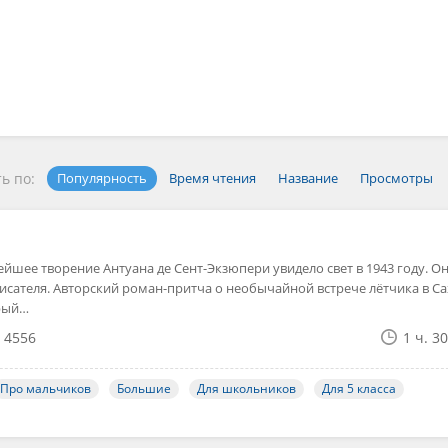
ь по:
Популярность
Время чтения
Название
Просмотры
шее творение Антуана де Сент-Экзюпери увидело свет в 1943 году. О
исателя. Авторский роман-притча о необычайной встрече лётчика в С
рый…
4556
1 ч. 3
Про мальчиков
Большие
Для школьников
Для 5 класса