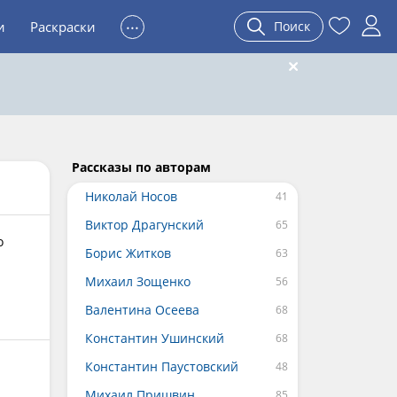
...
и
Раскраски
Поиск
Рассказы по авторам
Николай Носов
Виктор Драгунский
о
Борис Житков
Михаил Зощенко
Валентина Осеева
Константин Ушинский
Константин Паустовский
Михаил Пришвин