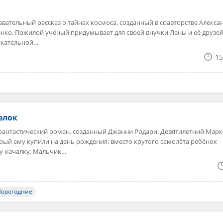
вательный рассказ о тайнах космоса, созданный в соавторстве Алекс
ко. Пожилой учёный придумывает для своей внучки Лены и её друзе
екательной…
15
елок
фантастический роман, созданный Джанни Родари. Девятилетний Марк
рый ему купили на день рождения: вместо крутого самолёта ребёнок
у-качалку. Мальчик…
Новогодние