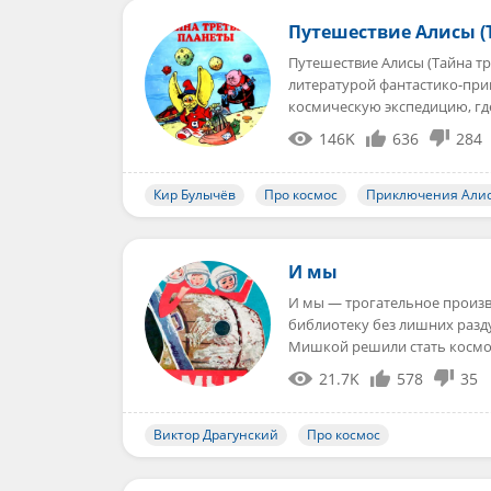
Путешествие Алисы (
Путешествие Алисы (Тайна тр
литературой фантастико-при
космическую экспедицию, гд
146K
636
284
Кир Булычёв
Про космос
Приключения Али
И мы
И мы — трогательное произв
библиотеку без лишних разду
Мишкой решили стать косм
21.7K
578
35
Виктор Драгунский
Про космос