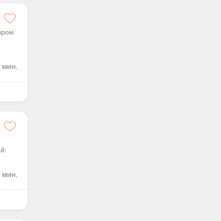
Киром
0 мин.
й:
 мин.