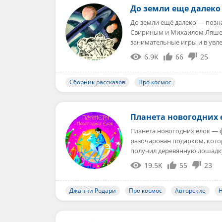
До земли еще далеко
До земли ещё далеко — позна
Свириным и Михаилом Ляшен
занимательные игры и в увл
6.9K
66
25
Сборник рассказов
Про космос
Планета новогодних 
Планета новогодних ёлок — 
разочарован подарком, кото
получил деревянную лошадк
19.5K
55
23
Джанни Родари
Про космос
Авторские