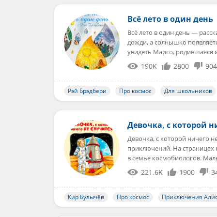
Всё лето в один день
Всё лето в один день — расск
дожди, а солнышко появляетс
увидеть Марго, родившаяся 
190K
2800
904
Рэй Брэдбери
Про космос
Для школьников
Девочка, с которой н
Девочка, с которой ничего н
приключений. На страницах 
в семье космобиологов. Ма
221.6K
1900
3
Кир Булычёв
Про космос
Приключения Али