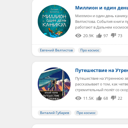
Миллион и один ден
Миллион и один день канику
Велтистова. События книги п
работают в Дальнем космосе
20.9K
97
73
Евгений Велтистов
Про космос
Путешествие на Утре
Путешествие на Утреннюю зве
рассказывает о том, как чет
стремительный полёт со ск
11.5K
68
22
Виталий Губарев
Про космос