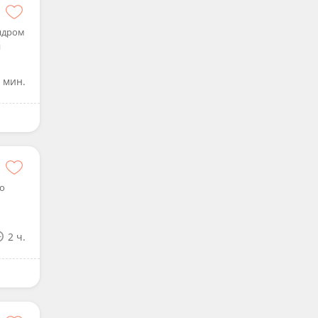
андром
й
 мин.
о
2 ч.