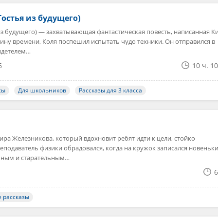
Гостья из будущего)
 из будущего) — захватывающая фантастическая повесть, написанная 
у времени, Коля поспешил испытать чудо техники. Он отправился в
видетелем…
6
10 ч. 1
сы
Для школьников
Рассказы для 3 класса
ра Железникова, который вдохновит ребят идти к цели, стойко
еподаватель физики обрадовался, когда на кружок записался новеньки
обным и старательным…
6
е рассказы