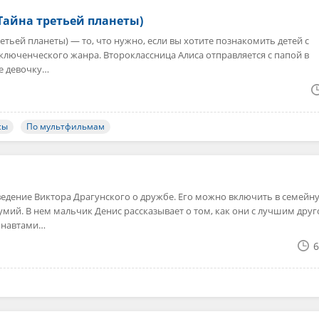
Тайна третьей планеты)
етьей планеты) — то, что нужно, если вы хотите познакомить детей с
ключенческого жанра. Второклассница Алиса отправляется с папой в
е девочку…
сы
По мультфильмам
едение Виктора Драгунского о дружбе. Его можно включить в семейн
мий. В нем мальчик Денис рассказывает о том, как они с лучшим дру
онавтами…
6