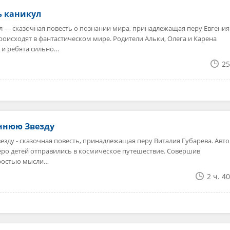
ь каникул
л — сказочная повесть о познании мира, принадлежащая перу Евгения
роисходят в фантастическом мире. Родители Альки, Олега и Карена
 и ребята сильно…
25
ннюю Звезду
зду - сказочная повесть, принадлежащая перу Виталия Губарева. Авт
веро детей отправились в космическое путешествие. Совершив
оростью мысли…
2 ч. 4