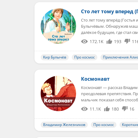
Сто лет тому вперед (
Сто лет тому вперёд (Гостья
Булычёвым. Обнаружив машин
далёкое будущее, где стал с
172.1K
193
11
Кир Булычёв
Про космос
Приключения Али
Космонавт
Космонавт — рассказ Владими
преодолевая препятствия. Пр
мальчик показал себя спос
11.1K
180
16
Владимир Железников
Про космос
Коротки