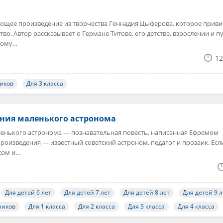
ляющее произведение из творчества Геннадия Цыферова, которое приви
о. Автор рассказывает о Германе Титове, его детстве, взрослении и пу
ному…
12
иков
Для 3 класса
ния маленького астронома
енького астронома — познавательная повесть, написанная Ефремом
произведения — известный советский астроном, педагог и прозаик. Есл
сом и…
Для детей 6 лет
Для детей 7 лет
Для детей 8 лет
Для детей 9 л
ников
Для 1 класса
Для 2 класса
Для 3 класса
Для 4 класса