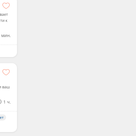
вает
ти к
 мин.
и ваш
1 ч.
ет