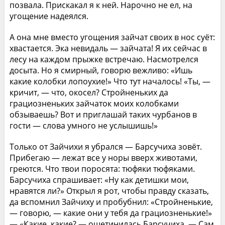
позвала. Прискакал я к ней. Нарочно не ел, на
угощение надеялся.
А она мне вместо угощения зайчат своих в нос суёт:
хвастается. Эка невидаль — зайчата! Я их сейчас в
лесу на каждом прыжке встречаю. Насмотрелся
досыта. Но я смирный, говорю вежливо: «Ишь
какие колобки лопоухие!» Что тут началось! «Ты, —
кричит, — что, окосел? Стройненьких да
грациозненьких зайчаток моих колобками
обзываешь? Вот и приглашай таких чурбанов в
гости — слова умного не услышишь!»
Только от Зайчихи я убрался — Барсучиха зовёт.
Прибегаю — лежат все у норы вверх животами,
греются. Что твои поросята: тюфяки тюфяками.
Барсучиха спрашивает: «Ну как детишки мои,
нравятся ли?» Открыл я рот, чтобы правду сказать,
да вспомнил Зайчиху и пробубнил: «Стройненькие,
— говорю, — какие они у тебя да грациозненькие!»
— «Какие, какие? — ощетинилась Барсучиха. — Сам