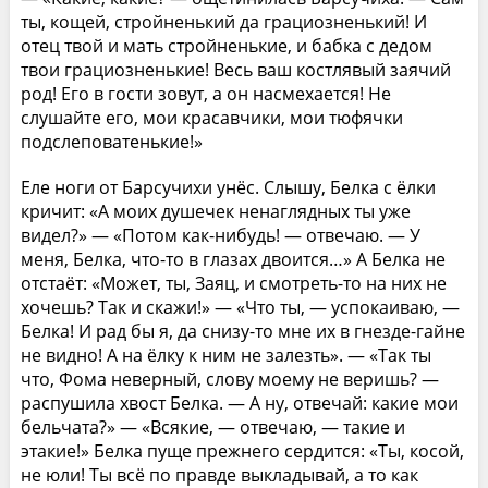
ты, кощей, стройненький да грациозненький! И
отец твой и мать стройненькие, и бабка с дедом
твои грациозненькие! Весь ваш костлявый заячий
род! Его в гости зовут, а он насмехается! Не
слушайте его, мои красавчики, мои тюфячки
подслеповатенькие!»
Еле ноги от Барсучихи унёс. Слышу, Белка с ёлки
кричит: «А моих душечек ненаглядных ты уже
видел?» — «Потом как-нибудь! — отвечаю. — У
меня, Белка, что-то в глазах двоится…» А Белка не
отстаёт: «Может, ты, Заяц, и смотреть-то на них не
хочешь? Так и скажи!» — «Что ты, — успокаиваю, —
Белка! И рад бы я, да снизу-то мне их в гнезде-гайне
не видно! А на ёлку к ним не залезть». — «Так ты
что, Фома неверный, слову моему не веришь? —
распушила хвост Белка. — А ну, отвечай: какие мои
бельчата?» — «Всякие, — отвечаю, — такие и
этакие!» Белка пуще прежнего сердится: «Ты, косой,
не юли! Ты всё по правде выкладывай, а то как