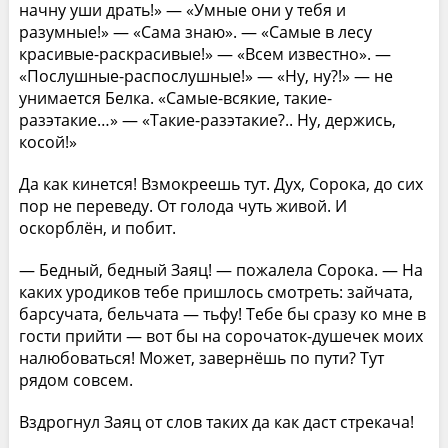
начну уши драть!» — «Умные они у тебя и
разумные!» — «Сама знаю». — «Самые в лесу
красивые-раскрасивые!» — «Всем известно». —
«Послушные-распослушные!» — «Ну, ну?!» — не
унимается Белка. «Самые-всякие, такие-
разэтакие…» — «Такие-разэтакие?.. Ну, держись,
косой!»
Да как кинется! Взмокреешь тут. Дух, Сорока, до сих
пор не переведу. От голода чуть живой. И
оскорблён, и побит.
— Бедный, бедный Заяц! — пожалела Сорока. — На
каких уродиков тебе пришлось смотреть: зайчата,
барсучата, бельчата — тьфу! Тебе бы сразу ко мне в
гости прийти — вот бы на сорочаток-душечек моих
налюбоваться! Может, завернёшь по пути? Тут
рядом совсем.
Вздрогнул Заяц от слов таких да как даст стрекача!