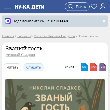
Поиск
Подписывайтесь на наш
MAX
Главная
>
Рассказы
>
Рассказы Николая Сладкова
>
Званый гость
Званый гость
Николай Сладков
Скачать:
Читать
Слушать