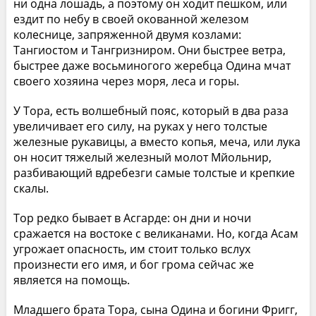
ни одна лошадь, а поэтому он ходит пешком, или
ездит по небу в своей окованной железом
колеснице, запряженной двумя козлами:
Тангиостом и Тангризниром. Они быстрее ветра,
быстрее даже восьминогого жеребца Одина мчат
своего хозяина через моря, леса и горы.
У Тора, есть волшебный пояс, который в два раза
увеличивает его силу, на руках у него толстые
железные рукавицы, а вместо копья, меча, или лука
он носит тяжелый железный молот Мйольнир,
разбивающий вдребезги самые толстые и крепкие
скалы.
Тор редко бывает в Асгарде: он дни и ночи
сражается на востоке с великанами. Но, когда Асам
угрожает опасность, им стоит только вслух
произнести его имя, и бог грома сейчас же
является на помощь.
Младшего брата Тора, сына Одина и богини Фригг,