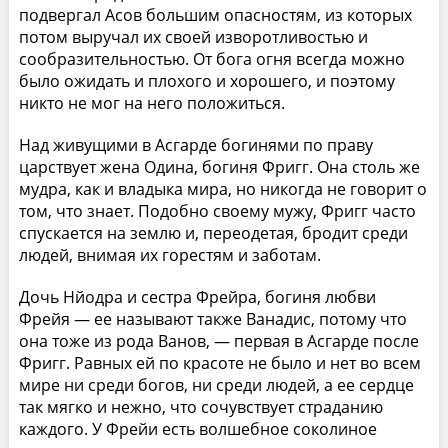
подвергал Асов большим опасностям, из которых
потом выручал их своей изворотливостью и
сообразительностью. От бога огня всегда можно
было ожидать и плохого и хорошего, и поэтому
никто не мог на него положиться.
Над живущими в Асгарде богинями по праву
царствует жена Одина, богиня Фригг. Она столь же
мудра, как и владыка мира, но никогда не говорит о
том, что знает. Подобно своему мужу, Фригг часто
спускается на землю и, переодетая, бродит среди
людей, внимая их горестям и заботам.
Дочь Нйодра и сестра Фрейра, богиня любви
Фрейя — ее называют также Ванадис, потому что
она тоже из рода Ванов, — первая в Асгарде после
Фригг. Равных ей по красоте не было и нет во всем
мире ни среди богов, ни среди людей, а ее сердце
так мягко и нежно, что сочувствует страданию
каждого. У Фрейи есть волшебное соколиное