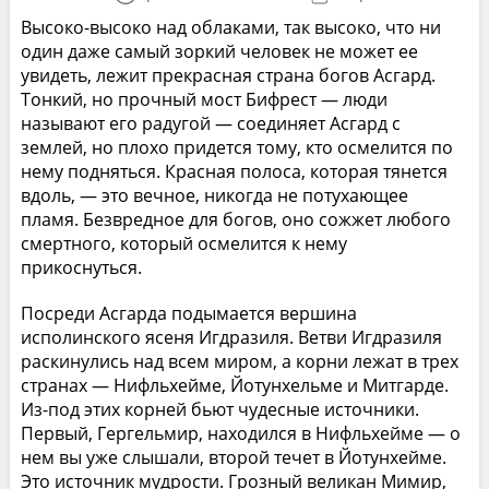
Высоко-высоко над облаками, так высоко, что ни
один даже самый зоркий человек не может ее
увидеть, лежит прекрасная страна богов Асгард.
Тонкий, но прочный мост Бифрест — люди
называют его радугой — соединяет Асгард с
землей, но плохо придется тому, кто осмелится по
нему подняться. Красная полоса, которая тянется
вдоль, — это вечное, никогда не потухающее
пламя. Безвредное для богов, оно сожжет любого
смертного, который осмелится к нему
прикоснуться.
Посреди Асгарда подымается вершина
исполинского ясеня Игдразиля. Ветви Игдразиля
раскинулись над всем миром, а корни лежат в трех
странах — Нифльхейме, Йотунхельме и Митгарде.
Из-под этих корней бьют чудесные источники.
Первый, Гергельмир, находился в Нифльхейме — о
нем вы уже слышали, второй течет в Йотунхейме.
Это источник мудрости. Грозный великан Мимир,