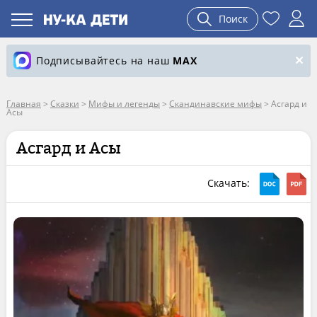
Поиск
Подписывайтесь на наш
MAX
Главная
>
Сказки
>
Мифы и легенды
>
Скандинавские мифы
>
Асгард и
Асы
Асгард и Асы
Скачать: