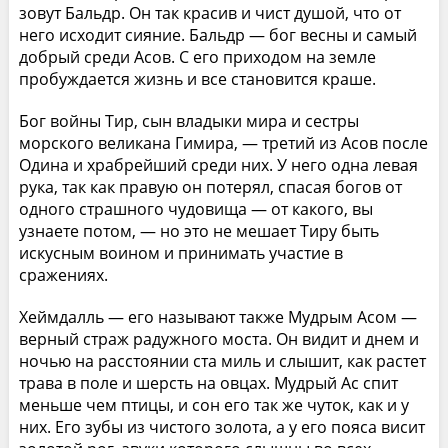
зовут Бальдр. Он так красив и чист душой, что от
него исходит сияние. Бальдр — бог весны и самый
добрый среди Асов. С его приходом на земле
пробуждается жизнь и все становится краше.
Бог войны Тир, сын владыки мира и сестры
морского великана Гимира, — третий из Асов после
Одина и храбрейший среди них. У него одна левая
рука, так как правую он потерял, спасая богов от
одного страшного чудовища — от какого, вы
узнаете потом, — но это не мешает Тиру быть
искусным воином и принимать участие в
сражениях.
Хеймдалль — его называют также Мудрым Асом —
верный страж радужного моста. Он видит и днем и
ночью на расстоянии ста миль и слышит, как растет
трава в поле и шерсть на овцах. Мудрый Ас спит
меньше чем птицы, и сон его так же чуток, как и у
них. Его зубы из чистого золота, а у его пояса висит