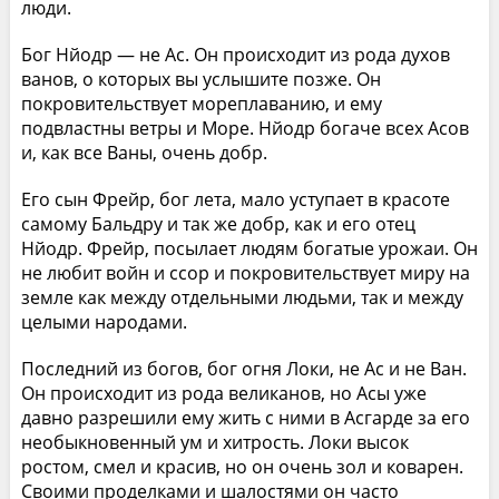
люди.
Бог Нйодр — не Ас. Он происходит из рода духов
ванов, о которых вы услышите позже. Он
покровительствует мореплаванию, и ему
подвластны ветры и Море. Нйодр богаче всех Асов
и, как все Ваны, очень добр.
Его сын Фрейр, бог лета, мало уступает в красоте
самому Бальдру и так же добр, как и его отец
Нйодр. Фрейр, посылает людям богатые урожаи. Он
не любит войн и ссор и покровительствует миру на
земле как между отдельными людьми, так и между
целыми народами.
Последний из богов, бог огня Локи, не Ас и не Ван.
Он происходит из рода великанов, но Асы уже
давно разрешили ему жить с ними в Асгарде за его
необыкновенный ум и хитрость. Локи высок
ростом, смел и красив, но он очень зол и коварен.
Своими проделками и шалостями он часто