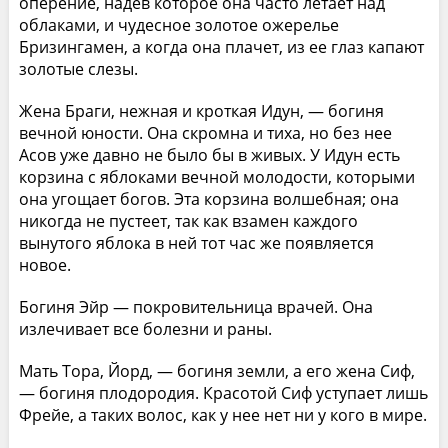
оперение, надев которое она часто летает над
облаками, и чудесное золотое ожерелье
Бризингамен, а когда она плачет, из ее глаз капают
золотые слезы.
Жена Браги, нежная и кроткая Идун, — богиня
вечной юности. Она скромна и тиха, но без нее
Асов уже давно не было бы в живых. У Идун есть
корзина с яблоками вечной молодости, которыми
она угощает богов. Эта корзина волшебная; она
никогда не пустеет, так как взамен каждого
вынутого яблока в ней тот час же появляется
новое.
Богиня Эйр — покровительница врачей. Она
излечивает все болезни и раны.
Мать Тора, Йорд, — богиня земли, а его жена Сиф,
— богиня плодородия. Красотой Сиф уступает лишь
Фрейе, а таких волос, как у нее нет ни у кого в мире.