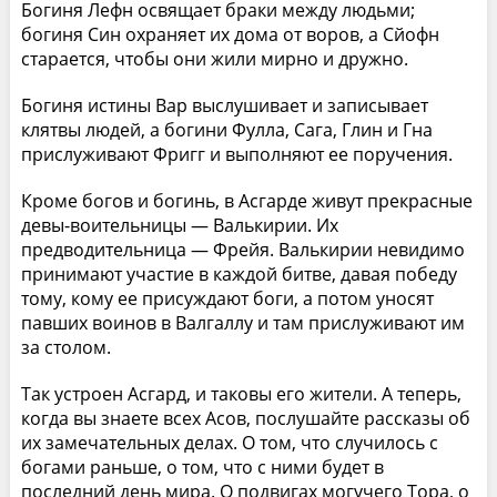
Богиня Лефн освящает браки между людьми;
богиня Син охраняет их дома от воров, а Сйофн
старается, чтобы они жили мирно и дружно.
Богиня истины Вар выслушивает и записывает
клятвы людей, а богини Фулла, Сага, Глин и Гна
прислуживают Фригг и выполняют ее поручения.
Кроме богов и богинь, в Асгарде живут прекрасные
девы-воительницы — Валькирии. Их
предводительница — Фрейя. Валькирии невидимо
принимают участие в каждой битве, давая победу
тому, кому ее присуждают боги, а потом уносят
павших воинов в Валгаллу и там прислуживают им
за столом.
Так устроен Асгард, и таковы его жители. А теперь,
когда вы знаете всех Асов, послушайте рассказы об
их замечательных делах. О том, что случилось с
богами раньше, о том, что с ними будет в
последний день мира. О подвигах могучего Тора, о