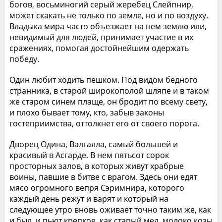
богов, восьминогий серый жеребец Слейпнир,
может скакать не только по земле, но и по воздуху.
Владыка мира часто объезжает на нем землю или,
невидимый для людей, принимает участие в их
сражениях, помогая достойнейшим одержать
победу.
Один любит ходить пешком. Под видом бедного
странника, в старой широкополой шляпе и в таком
же старом синем плаще, он бродит по всему свету,
и плохо бывает тому, кто, забыв законы
гостеприимства, оттолкнет его от своего порога.
Дворец Одина, Валгалла, самый большей и
красивый в Асгарде. В нем пятьсот сорок
просторных залов, в которых живут храбрые
воины, павшие в битве с врагом. Здесь они едят
мясо огромного вепря Сэримнира, которого
каждый день режут и варят и который на
следующее утро вновь оживает точно таким же, как
и был, и пьют крепкое, как старый мед, молоко козы