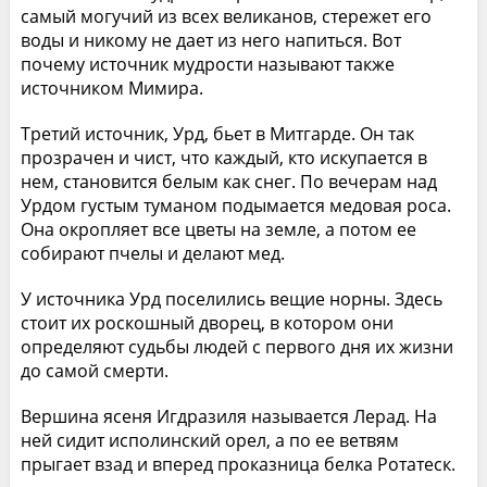
самый могучий из всех великанов, стережет его
воды и никому не дает из него напиться. Вот
почему источник мудрости называют также
источником Мимира.
Третий источник, Урд, бьет в Митгарде. Он так
прозрачен и чист, что каждый, кто искупается в
нем, становится белым как снег. По вечерам над
Урдом густым туманом подымается медовая роса.
Она окропляет все цветы на земле, а потом ее
собирают пчелы и делают мед.
У источника Урд поселились вещие норны. Здесь
стоит их роскошный дворец, в котором они
определяют судьбы людей с первого дня их жизни
до самой смерти.
Вершина ясеня Игдразиля называется Лерад. На
ней сидит исполинский орел, а по ее ветвям
прыгает взад и вперед проказница белка Ротатеск.