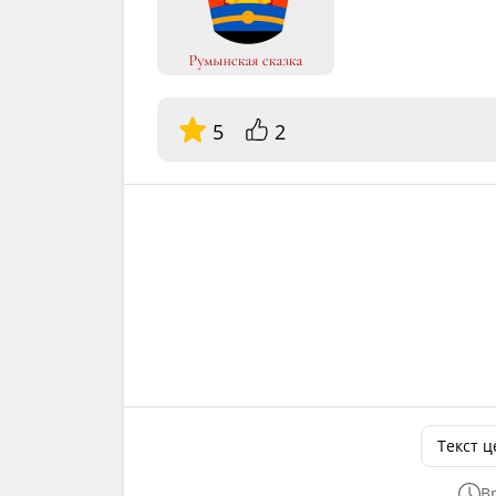
5
2
Текст 
В