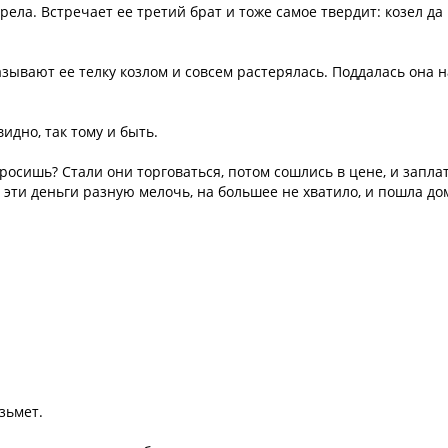
ела. Встречает ее третий брат и тоже самое твердит: козел да
называют ее телку козлом и совсем растерялась. Поддалась она н
видно, так тому и быть.
росишь? Стали они торговаться, потом сошлись в цене, и запла
а эти деньги разную мелочь, на большее не хватило, и пошла до
озьмет.