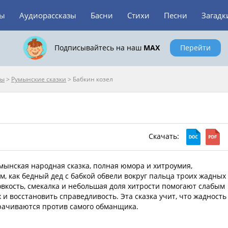
зы
Аудиорассказы
Басни
Стихи
Песни
Загадк
Подписывайтесь на наш
MAX
Перейти
пы
>
Румынские сказки
>
Бабкин козел
Скачать:
умынская народная сказка, полная юмора и хитроумия,
м, как бедный дед с бабкой обвели вокруг пальца троих жадных
овкость, смекалка и небольшая доля хитрости помогают слабым
и восстановить справедливость. Эта сказка учит, что жадность
рачиваются против самого обманщика.