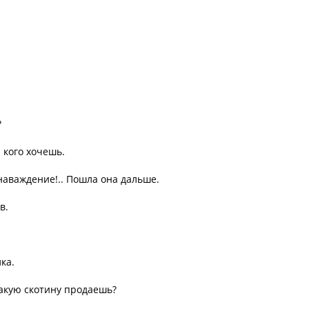
?
 кого хочешь.
наваждение!.. Пошла она дальше.
в.
ка.
 какую скотину продаешь?