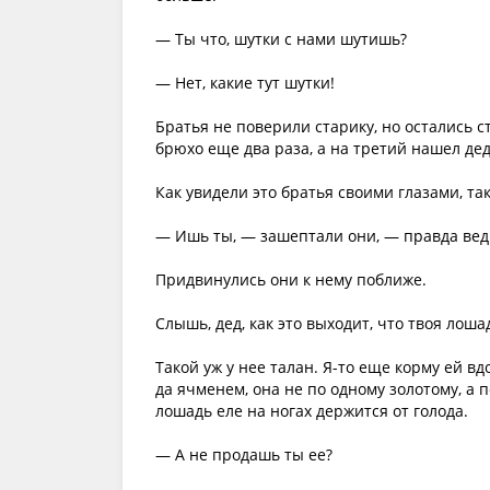
— Ты что, шутки с нами шутишь?
— Нет, какие тут шутки!
Братья не поверили старику, но остались 
брюхо еще два раза, а на третий нашел дед
Как увидели это братья своими глазами, та
— Ишь ты, — зашептали они, — правда ведь
Придвинулись они к нему поближе.
Слышь, дед, как это выходит, что твоя лош
Такой уж у нее талан. Я-то еще корму ей вд
да ячменем, она не по одному золотому, а 
лошадь еле на ногах держится от голода.
— А не продашь ты ее?