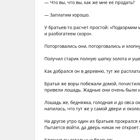
— Что вы, что вы, как же мне ее продать?
— Заплатим хорошо.
У братьев-то расчет простой: «Подкормим м
и разбогатеем скоро».
Поторговались они, поторговались и хлопн
Получил старик полную шапку золота и уше
Как добрался он в деревню, тут же расплати
Братья же воры побежали домой, почистил
привели лошадь. Жадные они очень были и 
Лошадь же, бедняжка, голодная и до овса ох
напилась, что тут же у самой двери и околе
На другое утро один из братьев прокрался
Пытается войти, да дверь никак не откроет.
Кликнул он остальных братьев: