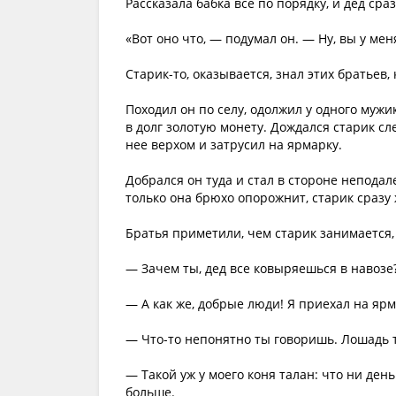
Рассказала бабка все по порядку, и дед сраз
«Вот оно что, — подумал он. — Ну, вы у мен
Старик-то, оказывается, знал этих братьев
Походил он по селу, одолжил у одного мужи
в долг золотую монету. Дождался старик сл
нее верхом и затрусил на ярмарку.
Добрался он туда и стал в стороне неподал
только она брюхо опорожнит, старик сразу
Братья приметили, чем старик занимается
— Зачем ты, дед все ковыряешься в навозе
— А как же, добрые люди! Я приехал на ярм
— Что-то непонятно ты говоришь. Лошадь 
— Такой уж у моего коня талан: что ни день
больше.