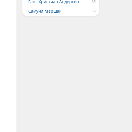
Ганс Христиан Андерсен
Самуил Маршак