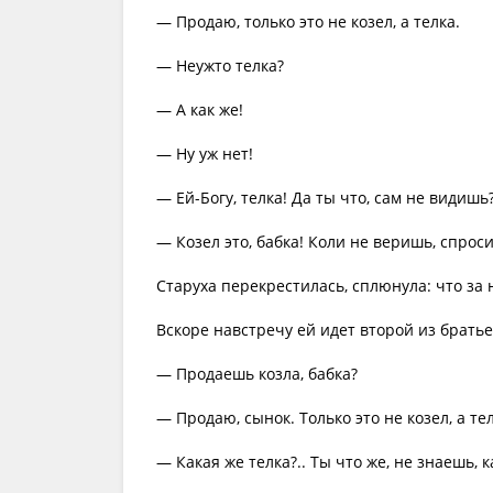
— Продаю, только это не козел, а телка.
— Неужто телка?
— А как же!
— Ну уж нет!
— Ей-Богу, телка! Да ты что, сам не видишь
— Козел это, бабка! Коли не веришь, спроси
Старуха перекрестилась, сплюнула: что за 
Вскоре навстречу ей идет второй из братье
— Продаешь козла, бабка?
— Продаю, сынок. Только это не козел, а тел
— Какая же телка?.. Ты что же, не знаешь,