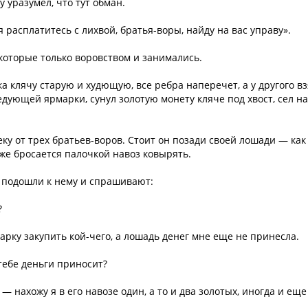
у уразумел, что тут обман.
я расплатитесь с лихвой, братья-воры, найду на вас управу».
, которые только воровством и занимались.
ка клячу старую и худющую, все ребра наперечет, а у другого в
едующей ярмарки, сунул золотую монету кляче под хвост, сел на
еку от трех братьев-воров. Стоит он позади своей лошади — как
 же бросается палочкой навоз ковырять.
, подошли к нему и спрашивают:
?
арку закупить кой-чего, а лошадь денег мне еще не принесла.
тебе деньги приносит?
 — нахожу я в его навозе один, а то и два золотых, иногда и еще