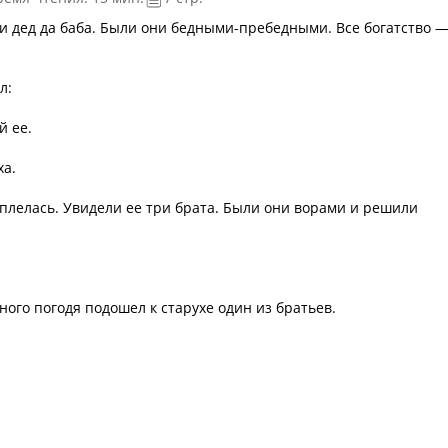
и дед да баба. Были они бедными-пребедными. Все богатство 
л:
й ее.
ха.
оплелась. Увидели ее три брата. Были они ворами и решили
ного погодя подошел к старухе один из братьев.