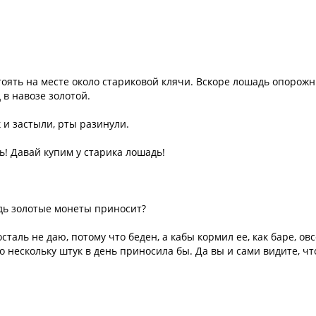
стоять на месте около стариковой клячи. Вскоре лошадь опорож
 в навозе золотой.
к и застыли, рты разинули.
! Давай купим у старика лошадь!
адь золотые монеты приносит?
осталь не даю, потому что беден, а кабы кормил ее, как баре, ов
по нескольку штук в день приносила бы. Да вы и сами видите, чт