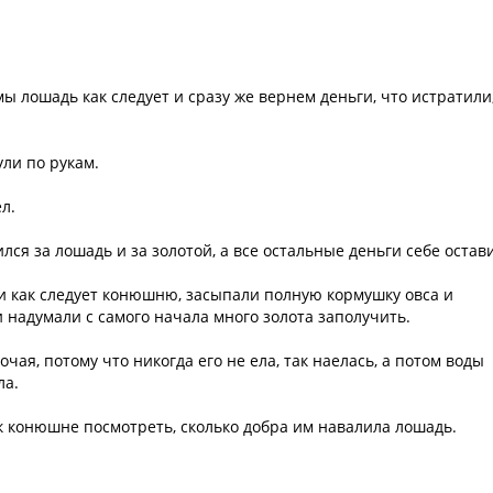
ы лошадь как следует и сразу же вернем деньги, что истратили,
ули по рукам.
л.
лся за лошадь и за золотой, а все остальные деньги себе остав
и как следует конюшню, засыпали полную кормушку овса и
надумали с самого начала много золота заполучить.
очая, потому что никогда его не ела, так наелась, а потом воды
ла.
 к конюшне посмотреть, сколько добра им навалила лошадь.