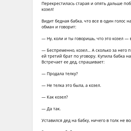
Перекрестилась старая и опять дальше побр
козел!
Видит бедная бабка, что все в один голос 
обман и говорит:
— Ну, коли и ты говоришь, что это козел — 
— Беспременно, козел… А сколько за него п
ей третий брат по уговору. Купила бабка н
Встречает ее дед, спрашивает:
— Продала телку?
— Не телка это была, а козел.
— Как козел?
— Да так.
Уставился дед на бабку, ничего в толк не в