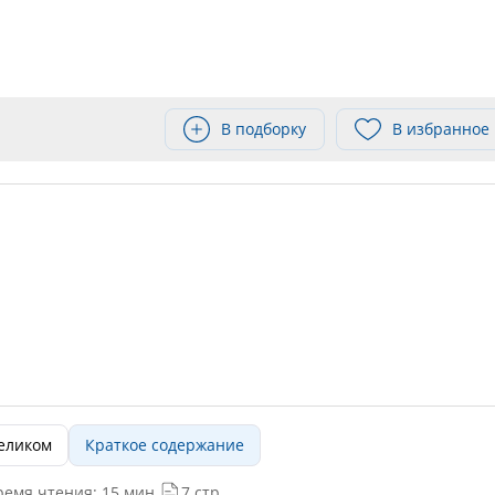
В подборку
В избранное
целиком
Краткое содержание
ремя чтения: 15 мин.
7 стр.