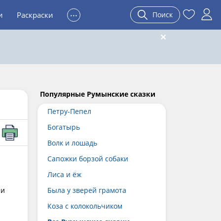
...
и
Раскраски
Поиск
Популярные Румынские сказки
Петру-Пепел
Богатырь
Волк и лошадь
Сапожки борзой собаки
Лиса и ёж
 и
Была у зверей грамота
Коза с колокольчиком