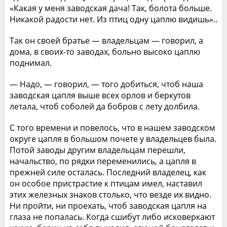
«Какая у меня заводская дача! Так, болота больше.
Никакой радости нет. Из птиц одну цаплю видишь»..
Так он своей братье — владельцам — говорил, а
дома, в своих-то заводах, больно высоко цаплю
поднимал.
— Надо, — говорил, — того добиться, чтоб наша
заводская цапля выше всех орлов и беркутов
летала, чтоб соболей да бобров с лету долбила.
С того времени и повелось, что в нашем заводском
округе цапля в большом почете у владельцев была.
Потой заводы другим владельцам перешли,
начальство, по рядки переменились, а цапля в
прежней силе осталась. Последний владелец, как
он особое пристрастие к птицам имел, наставил
этих железных знаков столько, что везде их видно.
Ни пройти, ни проехать, чтоб заводская цапля на
глаза не попалась. Когда сшибут либо исковеркают