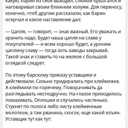
какую, барин из себя выходил, слюной брызгался и
наговаривал своим ближним холуям. Для переносу,
конечно, чтоб другим рассказали, как барин
осерчал и какое наставление дал:
— Цапля, — говорит, — знак важный. Его уважать и
хранить надо. Будет наша цапля на славе у
покупателей — и всем хорошо будет, а уроним
цаплину славу — тогда хоть заводы закрывай.
Такой знак и ставить-то на железе с большой
оглядкой следует.
По этому барскому приказу уставщики и
действовали. Сильно придирались при клеймежке.
А клеймили по-горячему. Поворачивать да
разглядывать несподручно. На-глазок приходилось
помахивать. Оплошки и случались частенько.
Стукнет по полосе либо листу клейменным
молотком, а там рванина, скосок, еще какой изъян.
Уставщик тут как тут: