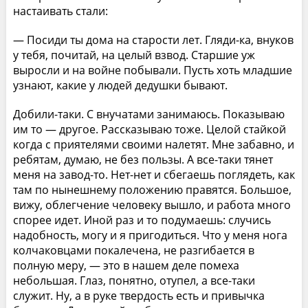
настаивать стали:
— Посиди ты дома на старости лет. Гляди-ка, внуков
у тебя, почитай, на целый взвод. Старшие уж
выросли и на войне побывали. Пусть хоть младшие
узнают, какие у людей дедушки бывают.
Добили-таки. С внучатами занимаюсь. Показываю
им то — другое. Рассказываю тоже. Целой стайкой
когда с приятелями своими налетят. Мне забавно, и
ребятам, думаю, не без пользы. А все-таки тянет
меня на завод-то. Нет-нет и сбегаешь поглядеть, как
там по нынешнему положению правятся. Большое,
вижу, облегчение человеку вышло, и работа много
спорее идет. Иной раз и то подумаешь: случись
надобность, могу и я пригодиться. Что у меня нога
колчаковцами покалечена, не разгибается в
полную меру, — это в нашем деле помеха
небольшая. Глаз, понятно, отупел, а все-таки
служит. Ну, а в руке твердость есть и привычка