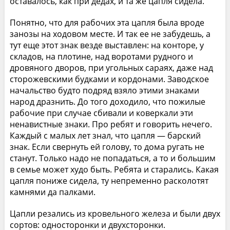
оставалось, как при дедах, и та же цапля сидела.
Понятно, что для рабочих эта цапля была вроде
занозы на ходовом месте. И так ее не забудешь, а
тут еще этот знак везде выставлен: на конторе, у
складов, на плотине, над воротами рудного и
дровяного дворов, при угольных сараях, даже над
сторожевскими будками и кордонами. Заводское
начальство будто подряд взяло этими знаками
народ дразнить. До того доходило, что пожилые
рабочие при случае сбивали и коверкали эти
ненавистные знаки. Про ребят и говорить нечего.
Каждый с малых лет знал, что цапля — барский
знак. Если свернуть ей голову, то дома ругать не
станут. Только надо не попадаться, а то и большим
в семье может худо быть. Ребята и старались. Какая
цапля пониже сидела, ту непременно расколотят
камнями да палками.
Цапли резались из кровельного железа и были двух
сортов: односторонки и двухсторонки.