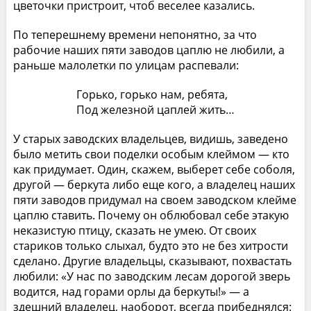
цветочки пристроит, чтоб веселее казались.
По теперешнему времени непонятно, за что
рабочие наших пяти заводов цаплю не любили, а
раньше малолетки по улицам распевали:
Горько, горько нам, ребята,
Под железной цаплей жить…
У старых заводских владельцев, видишь, заведено
было метить свои поделки особым клеймом — кто
как придумает. Один, скажем, выберет себе соболя,
другой — беркута либо еще кого, а владелец наших
пяти заводов придумал на своем заводском клейме
цаплю ставить. Почему он облюбовал себе этакую
неказистую птицу, сказать не умею. От своих
стариков только слыхал, будто это не без хитрости
сделано. Другие владельцы, сказывают, похвастать
любили: «У нас по заводским лесам дорогой зверь
водится, над горами орлы да беркуты!» — а
здешний владелец, наоборот, всегда прибеднялся: