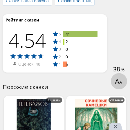
Сказки Павла Бажова
Сказки про птиц
Рейтинг сказки
4.54
41
5
2
4
0
3
0
2
Оценок: 48
5
1
38
%
А
А
Похожие сказки
25 мин
20 мин