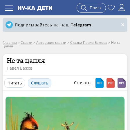
Поиск
Подписывайтесь на наш
Telegram
Главная
>
Сказки
>
Авторские сказки
>
Сказки Павла Бажова
>
Не та
цапля
Не та цапля
Павел Бажов
Скачать:
Читать
Слушать