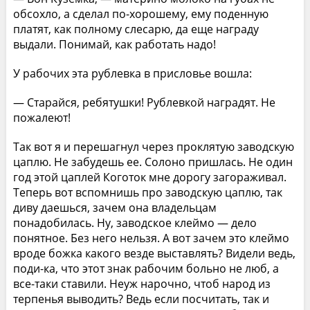
обсохло, а сделал по-хорошему, ему поденную
платят, как полному слесарю, да еще награду
выдали. Понимай, как работать надо!
У рабочих эта рублевка в присловье вошла:
— Старайся, ребятушки! Рублевкой наградят. Не
пожалеют!
Так вот я и перешагнул через проклятую заводскую
цаплю. Не забудешь ее. Солоно пришлась. Не один
год этой цаплей Коготок мне дорогу загораживал.
Теперь вот вспомнишь про заводскую цаплю, так
диву даешься, зачем она владельцам
понадобилась. Ну, заводское клеймо — дело
понятное. Без него нельзя. А вот зачем это клеймо
вроде божка какого везде выставлять? Видели ведь,
поди-ка, что этот знак рабочим больно не люб, а
все-таки ставили. Неуж нарочно, чтоб народ из
терпенья выводить? Ведь если посчитать, так и