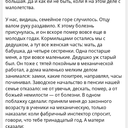
большая. Да и как ей не быть, коли я на этом деле с
малолетства.
У нас, видишь, семейное горе случилось. Отцу
валом руку раздавило. К этому болезнь
присунулась, и он вскоре помер вовсе еще в
молодых годах. Кормильцами остались мы с
дедушком, а тут все женская часть: мать, да
бабушка, да четыре сестренки. Одна постарше
меня, а три вовсе маленькие. Дедушко уж старый
был. Он тоже с тятей покойным в механической
работал, а дома маленько мелким делом
занимался: замки, какие похитрее, направлял, часы
починивал. Заводское начальство в пенсии нашей
семье отказало: не от увечья, дескать, помер, а от
божьей немилости — от болезни. В одном
поблажку сделали: приняли меня до законного
возрасту в ученики на механическую, только
наказали: коли фабричный инспектор спросит,
говори, что тебе тринадцатый год. А матери
сказали: