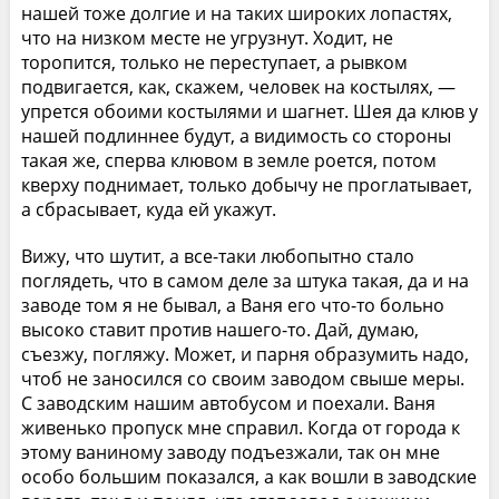
нашей тоже долгие и на таких широких лопастях,
что на низком месте не угрузнут. Ходит, не
торопится, только не переступает, а рывком
подвигается, как, скажем, человек на костылях, —
упрется обоими костылями и шагнет. Шея да клюв у
нашей подлиннее будут, а видимость со стороны
такая же, сперва клювом в земле роется, потом
кверху поднимает, только добычу не проглатывает,
а сбрасывает, куда ей укажут.
Вижу, что шутит, а все-таки любопытно стало
поглядеть, что в самом деле за штука такая, да и на
заводе том я не бывал, а Ваня его что-то больно
высоко ставит против нашего-то. Дай, думаю,
съезжу, погляжу. Может, и парня образумить надо,
чтоб не заносился со своим заводом свыше меры.
С заводским нашим автобусом и поехали. Ваня
живенько пропуск мне справил. Когда от города к
этому ваниному заводу подъезжали, так он мне
особо большим показался, а как вошли в заводские