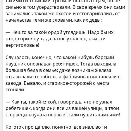
такими охотниками, грозили сказать отцам, но не
сильно в том усердствовали. В свое время они сами
занимались такой же охотой и отговаривались от
начальства теми же словами, как их деды:
— Нешто за такой ордой углядишь! Надо бы их
отцов притянуть, да разве узнаешь, чьи эти
вертиголовые!
Случалось, конечно, что какой-нибудь барский
наушник опознавал ребятишек. Тогда выходила
большая беда в семье: даже возчикам железа
отказывали от работы, а фабричных выставляли с
завода. Бывало, и стариков-сторожей с места
сгоняли.
— Как ты, такой-сякой, говоришь, что не узнал
ребятишек, когда они все из вашей улицы, а твои
стервецы-внучата первые стали пушить камнями!
Коготок про цаплю, понятно, все знал, вот и