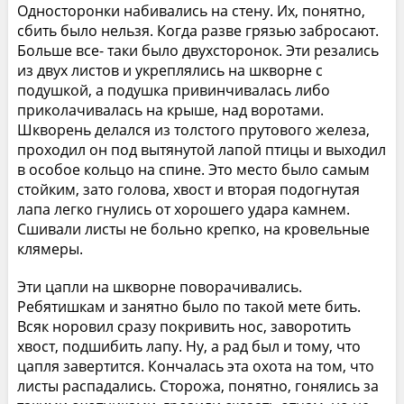
Односторонки набивались на стену. Их, понятно,
сбить было нельзя. Когда разве грязью забросают.
Больше все- таки было двухсторонок. Эти резались
из двух листов и укреплялись на шкворне с
подушкой, а подушка привинчивалась либо
приколачивалась на крыше, над воротами.
Шкворень делался из толстого прутового железа,
проходил он под вытянутой лапой птицы и выходил
в особое кольцо на спине. Это место было самым
стойким, зато голова, хвост и вторая подогнутая
лапа легко гнулись от хорошего удара камнем.
Сшивали листы не больно крепко, на кровельные
клямеры.
Эти цапли на шкворне поворачивались.
Ребятишкам и занятно было по такой мете бить.
Всяк норовил сразу покривить нос, заворотить
хвост, подшибить лапу. Ну, а рад был и тому, что
цапля завертится. Кончалась эта охота на том, что
листы распадались. Сторожа, понятно, гонялись за