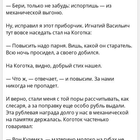
— Бери, только не забудь: испортишь — из
механической выгоню.
Ну, исправил я этот приборчик. Игнатий Васильич
тут вовсе наседать стал на Коготка:
— Повысить надо парня. Вишь, какой он старатель.
Всю ночь просидел, а своего добился.
На Коготка, видно, добрый стих нашел.
— Что ж, — отвечает, — и повысим. За нами
никогда не пропадет.
И верно, стали меня с той поры рассчитывать, как
слесаря, а за поправку еще особо рубль выдали.
Эта рублевая награда долго у нас в механической
на памятях держалась. Коготок частенько
говаривал:
— Вон Куземка, — материно молоко на губах не