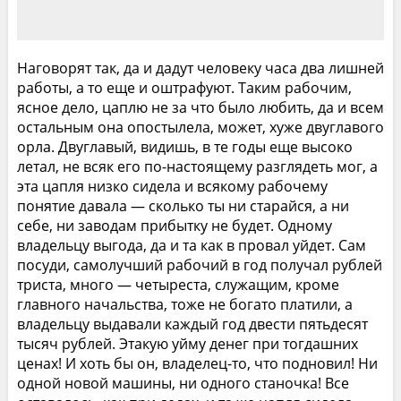
Наговорят так, да и дадут человеку часа два лишней
работы, а то еще и оштрафуют. Таким рабочим,
ясное дело, цаплю не за что было любить, да и всем
остальным она опостылела, может, хуже двуглавого
орла. Двуглавый, видишь, в те годы еще высоко
летал, не всяк его по-настоящему разглядеть мог, а
эта цапля низко сидела и всякому рабочему
понятие давала — сколько ты ни старайся, а ни
себе, ни заводам прибытку не будет. Одному
владельцу выгода, да и та как в провал уйдет. Сам
посуди, самолучший рабочий в год получал рублей
триста, много — четыреста, служащим, кроме
главного начальства, тоже не богато платили, а
владельцу выдавали каждый год двести пятьдесят
тысяч рублей. Этакую уйму денег при тогдашних
ценах! И хоть бы он, владелец-то, что подновил! Ни
одной новой машины, ни одного станочка! Все