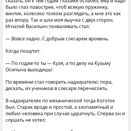
сказать, он к тем годам глазами ослабел, ему и надо
было глаз повострее, чтоб всякую пружинку,
винтик, колесико толком разглядеть, а мне это как
раз впору. Так и шла моя выучка с двух сторон.
Игнатий Васильич похваливать стал:
— Вовсе ладно. С добрым слесарем вровень.
Когда пошутит:
— По годам-то ты — Кузя, а по делу на Кузьму
Осипыча выходишь!
По времени стал говорить надзирателю: пора,
дескать, из учеников в слесаря перечислить.
В надзирателях по механической тогда Коготок
был. Старик вроде и простой, а злопамятный и
любил человека при случае царапнуть. Сперва он и
слушать не хотел: