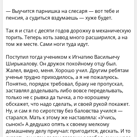
— Выучится парнишка на слесаря — вот тебе и
пенсия, а судиться вздумаешь — хуже будет.
Так я и стал с десяти годов дорожку в механическую
торить. Теперь хоть завод много расширился, а на
том же месте. Сами ноги туда идут.
Поступил тогда учеником к Игнатию Васильичу
Ширыкалову. Он дружок покойному отцу был.
Жалел, видно, меня. Хорошо учил. Другим ребятам
ученье трудно приходилось, а я не пожалуюсь.
Понятно, порядок требовал, браку не пропускал,
заставлял доделывать либо вовсе переделывать,
только не с рывка да тычка, а по-хорошему
обскажет, что надо сделать, и своей рукой покажет.
Ну, и сам я по сиротству без баловства учился —
старался. Мать к этому же наставляла: «Учись,
сынок!» А дедушко опять к своему мелкому
домашнему делу приучал: пригодится, дескать. И то