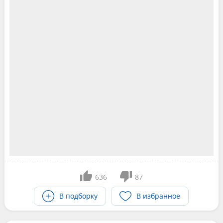
636
87
В подборку
В избранное