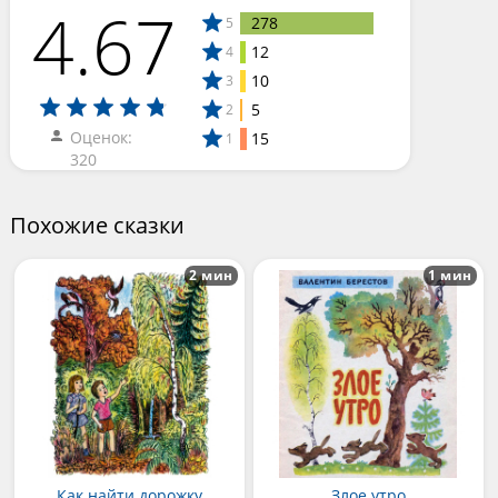
4.67
278
5
12
4
10
3
5
2
Оценок:
15
1
320
Похожие сказки
2 мин
1 мин
Как найти дорожку
Злое утро