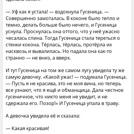
— Уф как я устала! — вздохнула Гусеница. —
Совершенно замоталась. В коконе было тепло и
темно, делать больше было нечего, и Гусеница
уснула. Проснулась она оттого, что у неё ужасно
чесалась спина. Тогда Гусеница стала тереться о
стенки кокона. Тёрлась, тёрлась, протёрла их
насквозь и вывалилась. Но падала она как-то
странно — не вниз, а вверх.
И тут Гусеница на том же самом лугу увидела ту же
самую девочку. «Какой ужас! — подумала Гусеница.
— Пусть я не красива, это не моя вина, но теперь
все узнают, что я ещё и обманщица. Дала честное
гусеничное, что никто меня не увидит, и не
сдержала его. Позор!» И Гусеница упала в траву.
А девочка увидела её и сказала:
— Какая красивая!