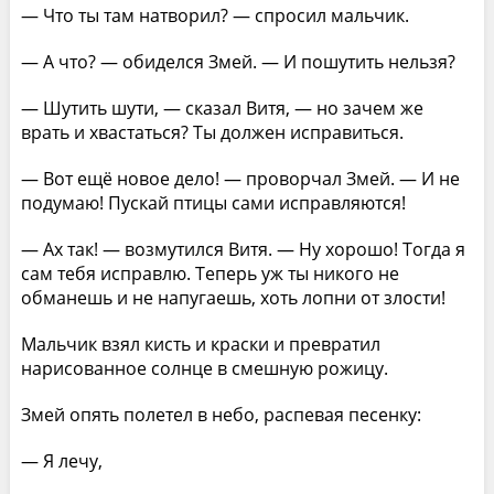
— Что ты там натворил? — спросил мальчик.
— А что? — обиделся Змей. — И пошутить нельзя?
— Шутить шути, — сказал Витя, — но зачем же
врать и хвастаться? Ты должен исправиться.
— Вот ещё новое дело! — проворчал Змей. — И не
подумаю! Пускай птицы сами исправляются!
— Ах так! — возмутился Витя. — Ну хорошо! Тогда я
сам тебя исправлю. Теперь уж ты никого не
обманешь и не напугаешь, хоть лопни от злости!
Мальчик взял кисть и краски и превратил
нарисованное солнце в смешную рожицу.
Змей опять полетел в небо, распевая песенку:
— Я лечу,