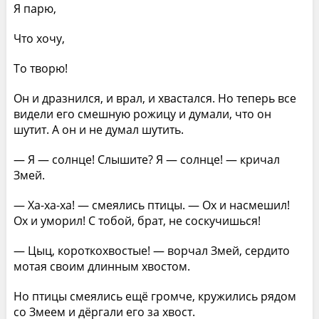
Я парю,
Что хочу,
То творю!
Он и дразнился, и врал, и хвастался. Но теперь все
видели его смешную рожицу и думали, что он
шутит. А он и не думал шутить.
— Я — солнце! Слышите? Я — солнце! — кричал
Змей.
— Ха-ха-ха! — смеялись птицы. — Ох и насмешил!
Ох и уморил! С тобой, брат, не соскучишься!
— Цыц, короткохвостые! — ворчал Змей, сердито
мотая своим длинным хвостом.
Но птицы смеялись ещё громче, кружились рядом
со Змеем и дёргали его за хвост.