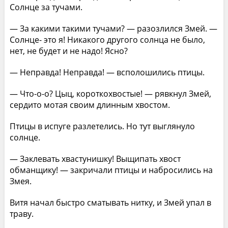
Солнце за тучами.
— За какими такими тучами? — разозлился Змей. —
Солнце- это я! Никакого другого солнца не было,
нет, не будет и не надо! Ясно?
— Неправда! Неправда! — всполошились птицы.
— Что-о-о? Цыц, короткохвостые! — рявкнул Змей,
сердито мотая своим длинным хвостом.
Птицы в испуге разлетелись. Но тут выглянуло
солнце.
— Заклевать хвастунишку! Выщипать хвост
обманщику! — закричали птицы и набросились на
Змея.
Витя начал быстро сматывать нитку, и Змей упал в
траву.