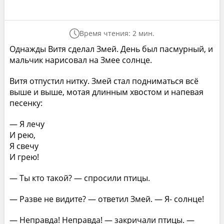
Время чтения: 2 мин.
Однажды Витя сделал Змей. День был пасмурный, и
мальчик нарисовал на Змее солнце.
Витя отпустил нитку. Змей стал подниматься всё
выше и выше, мотая длинным хвостом и напевая
песенку:
— Я лечу
И рею,
Я свечу
И грею!
— Ты кто такой? — спросили птицы.
— Разве не видите? — ответил Змей. — Я- солнце!
— Неправда! Неправда! — закричали птицы. —