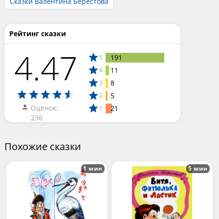
Сказки Валентина Берестова
Рейтинг сказки
4.47
191
5
11
4
8
3
5
2
Оценок:
21
1
236
Похожие сказки
1 мин
5 мин