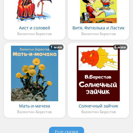
Аист и соловей
Витя, Фитюлька и Ластик
Валентин Берестов
Валентин Берестов
1 мин
6 мин
Мать-и-мачеха
Солнечный зайчик
Валентин Берестов
Валентин Берестов
Еще сказки