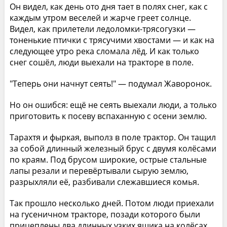
Он видел, как день ото дня тает в полях снег, как с
каждым утром веселей и жарче греет солнце.
Видел, как прилетели ледоломки-трясогузки —
тоненькие птички с трясучими хвостами — и как на
следующее утро река сломала лёд. И как только
снег сошёл, люди выехали на тракторе в поле.
"Теперь они начнут сеять!" — подумал Жаворонок.
Но он ошибся: ещё не сеять выехали люди, а только
приготовить к посеву вспаханную с осени землю.
Тарахтя и фыркая, выполз в поле трактор. Он тащил
за собой длинный железный брус с двумя колёсами
по краям. Под брусом широкие, острые стальные
лапы резали и перевёртывали сырую землю,
разрыхляли её, разбивали слежавшиеся комья.
Так прошло несколько дней. Потом люди приехали
на гусеничном тракторе, позади которого были
прицеплены два длинных узких ящика на колёсах.