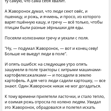
ту самую, что сама себя хвалит.
А Жаворонок думал, что люди сеют овёс, и
пшеницу, и рожь, и ячмень, и просо, из которого
варят пшённую кашу, и гречу — всё только, чтобы
птицам были разные зёрнышки для еды.
Посеяли колхозники гречу и уехали с поля.
"Ну, — подумал Жаворонок, — вот и конец севу!
Больше не выедут люди в поле".
И опять ошибся: на следующее утро опять
зашумели в поле тракторы с хитрыми машинами-
картофелесажалками — и посадили в землю
картофель. А для чего люди садили картошку, — все
знают. Один Жаворонок никак не мог догадаться.
К тому времени прилетели ласточки, и стало тепло,
и озимая рожь отросла по колено людям. Увидал
это Жаворонок, обрадовался и полетел искать