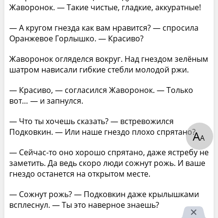
Жаворонок. — Такие чистые, гладкие, аккуратные!
— А кругом гнезда как вам нравится? — спросила
Оранжевое Горлышко. — Красиво?
Жаворонок огляделся вокруг. Над гнездом зелёным
шатром нависали гибкие стебли молодой ржи.
— Красиво, — согласился Жаворонок. — Только
вот… — и запнулся.
— Что ты хочешь сказать? — встревожился
Подковкин. — Или наше гнездо плохо спрятано?
А
А
— Сейчас-то оно хорошо спрятано, даже ястребу не
заметить. Да ведь скоро люди сожнут рожь. И ваше
гнездо останется на открытом месте.
— Сожнут рожь? — Подковкин даже крылышками
всплеснул. — Ты это наверное знаешь?