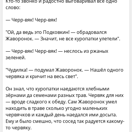
Кто-то звонко и радостно выговаривал всё одно
слово:
— Черр-вяк! Черр-вяк!
"Ой, да ведь это Подковкин! — обрадовался
Жаворонок. — Значит, не все куропатки улетели".
— Черр-вяк! Черр-вяк! — неслось из ржаных
зеленей.
"Чудилка! — подумал Жаворонок. — Нашёл одного
червяка и кричит на весь свет".
Он знал, что куропатки наедаются хлебными
зёрнами да семенами разных трав. Червяк для них
— вроде сладкого к обеду. Сам Жаворонок умел
находить в траве сколько угодно маленьких
червячков и каждый день наедался ими досыта.
Ему и было смешно, что сосед так радуется какому-
то червяку.