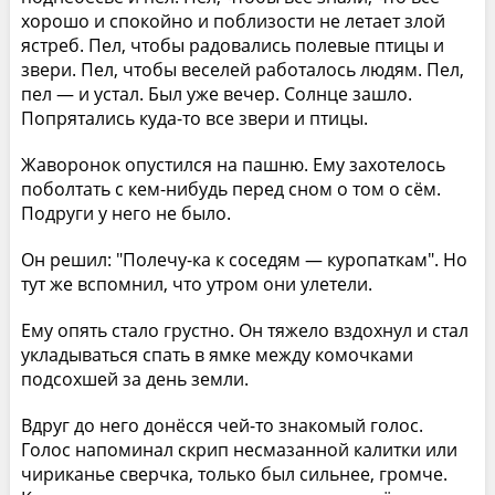
хорошо и спокойно и поблизости не летает злой
ястреб. Пел, чтобы радовались полевые птицы и
звери. Пел, чтобы веселей работалось людям. Пел,
пел — и устал. Был уже вечер. Солнце зашло.
Попрятались куда-то все звери и птицы.
Жаворонок опустился на пашню. Ему захотелось
поболтать с кем-нибудь перед сном о том о сём.
Подруги у него не было.
Он решил: "Полечу-ка к соседям — куропаткам". Но
тут же вспомнил, что утром они улетели.
Ему опять стало грустно. Он тяжело вздохнул и стал
укладываться спать в ямке между комочками
подсохшей за день земли.
Вдруг до него донёсся чей-то знакомый голос.
Голос напоминал скрип несмазанной калитки или
чириканье сверчка, только был сильнее, громче.