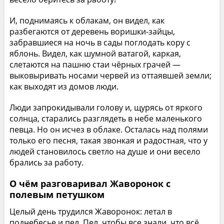
И, поднимаясь к облакам, он видел, как
разбегаются от деревень воришки-зайцы,
забравшиеся на ночь в сады поглодать кору с
яблонь. Видел, как шумной ватагой, каркая,
слетаются на пашню стаи чёрных грачей —
выковыривать носами червей из оттаявшей земли;
как выходят из домов люди.
Люди запрокидывали голову и, щурясь от яркого
солнца, старались разглядеть в небе маленького
певца. Но он исчез в облаке. Осталась над полями
только его песня, такая звонкая и радостная, что у
людей становилось светло на душе и они весело
брались за работу.
О чём разговаривал Жаворонок с
полевым петушком
Целый день трудился Жаворонок: летал в
поднебесье и пел. Пел, чтобы все знали, что всё