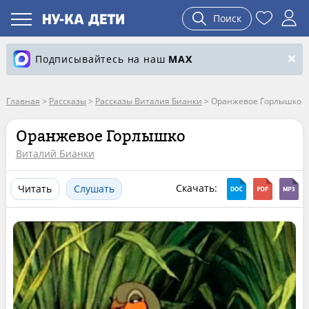
Поиск
Подписывайтесь на наш
MAX
Главная
>
Рассказы
>
Рассказы Виталия Бианки
>
Оранжевое Горлышко
Оранжевое Горлышко
Виталий Бианки
Скачать:
Читать
Слушать