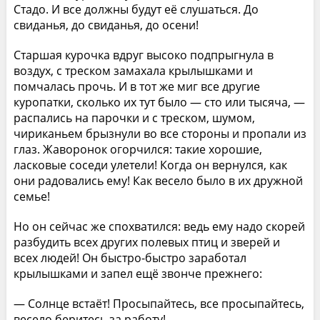
Стадо. И все должны будут её слушаться. До
свиданья, до свиданья, до осени!
Старшая курочка вдруг высоко подпрыгнула в
воздух, с треском замахала крылышками и
помчалась прочь. И в тот же миг все другие
куропатки, сколько их тут было — сто или тысяча, —
распались на парочки и с треском, шумом,
чириканьем брызнули во все стороны и пропали из
глаз. Жаворонок огорчился: такие хорошие,
ласковые соседи улетели! Когда он вернулся, как
они радовались ему! Как весело было в их дружной
семье!
Но он сейчас же спохватился: ведь ему надо скорей
разбудить всех других полевых птиц и зверей и
всех людей! Он быстро-быстро заработал
крылышками и запел ещё звонче прежнего:
— Солнце встаёт! Просыпайтесь, все просыпайтесь,
весело беритесь за работу!