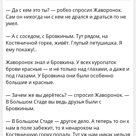
— Да с кем это ты? — робко спросил Жаворонок.
Сам он никогда ни с кем не дрался и драться-то не
умел.
— А с соседом, с Бровкиным. Тут рядом, на
Костяничной горке, живёт. Глупый петушишка. Я
ему покажу!..
Жаворонок знал и Бровкина. У всех куропаток
брови красные — и не только над глазами, а даже и
под глазами. У Бровкина они были особенно
большие и красные.
— Зачем же вы дерётесь? — спросил Жаворонок. —
В Большом Стаде вы ведь друзья были с
Бровкиным.
— В Большом Стаде — другое дело. А теперь то он к
нам в поле забежит, то я ненароком на
Костяничную горку попаду. Тут уж нам никак нельзя