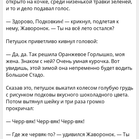
открыто на кочке, среди низенькой травки зеленей,
и то и дело подавал голос.
— Здорово, Подковкин! — крикнул, подлетая к
нему, Жаворонок. — Ты на всё лето остался?
Петушок приветливо кивнул головой:
— Да, да. Так решила Оранжевое Горлышко, моя
жена. Знаком с ней? Очень умная курочка. Вот
увидишь, этой зимой она непременно будет водить
Большое Стадо.
Сказав это, петушок выкатил колесом голубую грудь
с рисунком подковы вкусного шоколадного цвета.
Потом вытянул шейку и три раза громко
прокричал:
— Черр-вяк! Черр-вяк! Черр-вяк!
— Где же червяк-то? — удивился Жаворонок. — Ты