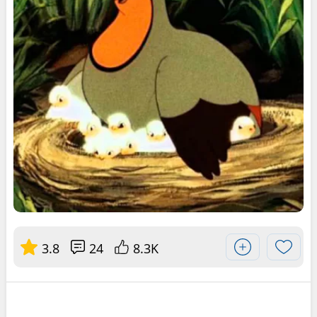
3.8
24
8.3K