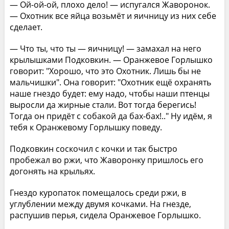
— Ой-ой-ой, плохо дело! — испугался Жаворонок.
— Охотник все яйца возьмёт и яичницу из них себе
сделает.
— Что ты, что ты — яичницу! — замахал на него
крылышками Подковкин. — Оранжевое Горлышко
говорит: "Хорошо, что это Охотник. Лишь бы не
мальчишки". Она говорит: "Охотник ещё охранять
наше гнездо будет: ему надо, чтобы наши птенцы
выросли да жирные стали. Вот тогда берегись!
Тогда он придёт с собакой да бах-бах!.." Ну идём, я
тебя к Оранжевому Горлышку поведу.
Подковкин соскочил с кочки и так быстро
пробежал во ржи, что Жаворонку пришлось его
догонять на крыльях.
Гнездо куропаток помещалось среди ржи, в
углублении между двумя кочками. На гнезде,
распушив перья, сидела Оранжевое Горлышко.