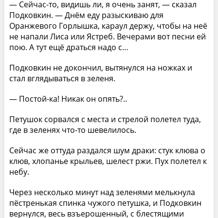
— Сейчас-то, видишь ли, я очень занят, — сказал
Подковкин. — Днём еду разыскиваю для
Оранжевого Горлышка, караул держу, чтобы на неё
не напали Лиса или Ястреб. Вечерами вот песни ей
пою. А тут ещё драться надо с…
Подковкин не докончил, вытянулся на ножках и
стал вглядываться в зеленя.
— Постой-ка! Никак он опять?..
Петушок сорвался с места и стрелой полетел туда,
где в зеленях что-то шевелилось.
Сейчас же оттуда раздался шум драки: стук клюва о
клюв, хлопанье крыльев, шелест ржи. Пух полетел к
небу.
Через несколько минут над зеленями мелькнула
пёстренькая спинка чужого петушка, и Подковкин
вернулся, весь взъерошенный, с блестящими