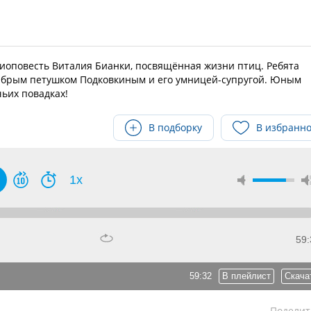
оповесть Виталия Бианки, посвящённая жизни птиц. Ребята
рабрым петушком Подковкиным и его умницей-супругой. Юным
ьих повадках!
В подборку
В избранн
1x
59:
59:32
В плейлист
Скача
Поделит