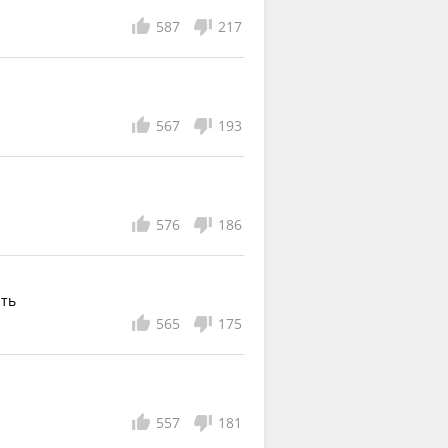
587
217
567
193
576
186
ать
565
175
557
181