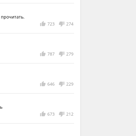
 прочитать.
723
274
787
279
646
229
ть
673
212