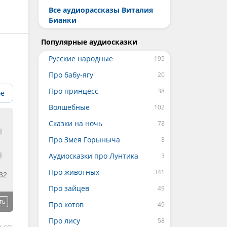
Все аудиорассказы Виталия
Бианки
Популярные аудиосказки
Русские народные
Про бабу-ягу
Про принцесс
ое
Волшебные
Сказки на ночь
Про Змея Горыныча
Аудиосказки про Лунтика
Про животных
32
Про зайцев
ть
Про котов
Про лису
ься: