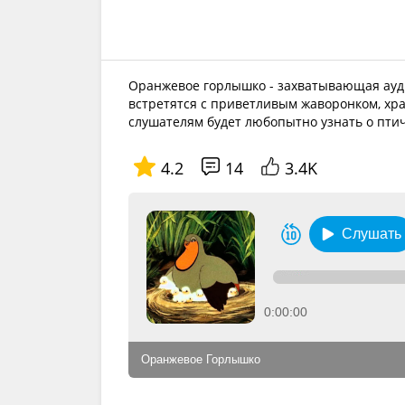
Оранжевое горлышко - захватывающая ауди
встретятся с приветливым жаворонком, х
слушателям будет любопытно узнать о птич
4.2
14
3.4K
Слушать
0:00:00
Оранжевое Горлышко