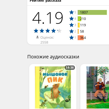
Рейтинг рассказа
4.19
1807
5
210
4
119
3
58
2
Оценок:
364
1
2558
Похожие аудиосказки
58:36