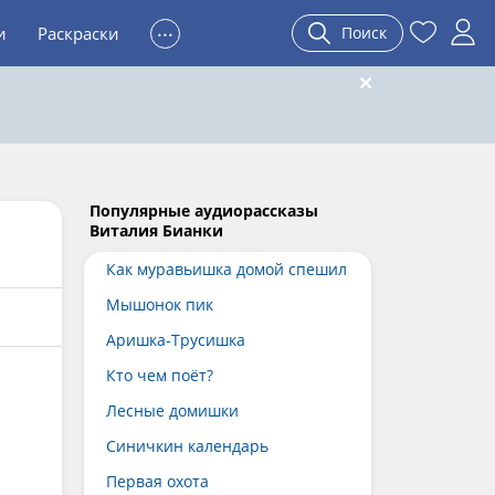
...
и
Раскраски
Поиск
Популярные аудиорассказы
Виталия Бианки
Как муравьишка домой спешил
Мышонок пик
Аришка-Трусишка
Кто чем поёт?
Лесные домишки
Синичкин календарь
Первая охота