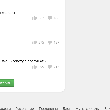
я молодец.
562
188
575
187
. Очень советую послушать!
599
213
нтарий
краски
Рисование
Пословицы
Блог
Мультфильмы
За