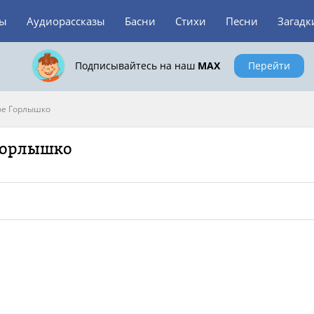
зы
Аудиорассказы
Басни
Стихи
Песни
Загадк
Подписывайтесь на наш
MAX
Перейти
е Горлышко
 Горлышко