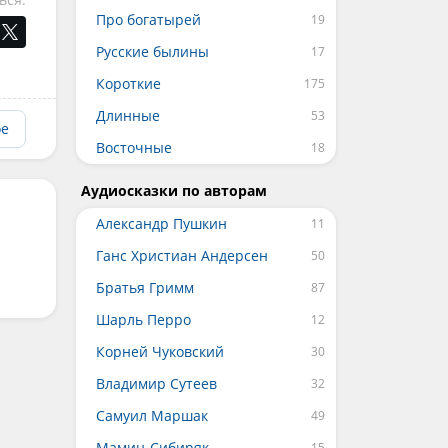
Про богатырей
Русские былины
Короткие
Длинные
ое
Восточные
Аудиосказки по авторам
Александр Пушкин
Ганс Христиан Андерсен
Братья Гримм
Шарль Перро
Корней Чуковский
Владимир Сутеев
Самуил Маршак
Мамин-Сибиряк