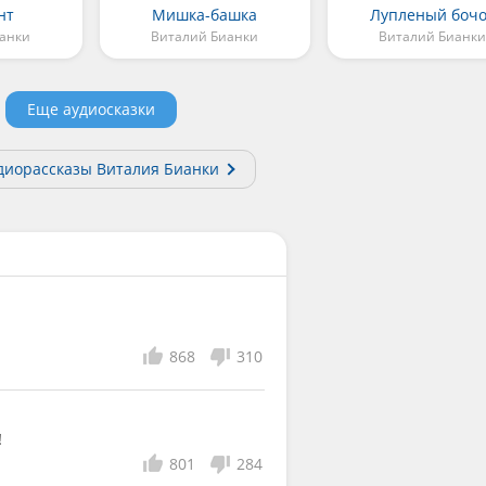
нт
Мишка-башка
Лупленый боч
ианки
Виталий Бианки
Виталий Бианк
Еще аудиосказки
диорассказы Виталия Бианки
868
310
!
801
284