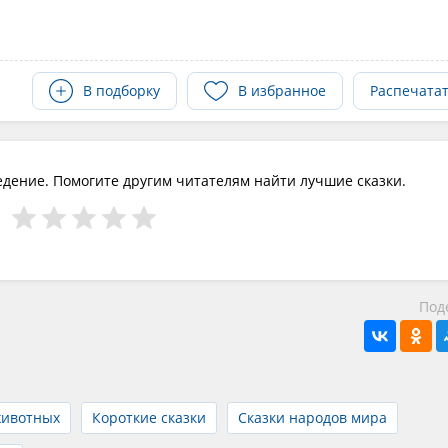
В подборку
В избранное
Распечата
едение. Помогите другим читателям найти лучшие сказки.
Под
животных
Короткие сказки
Сказки народов мира