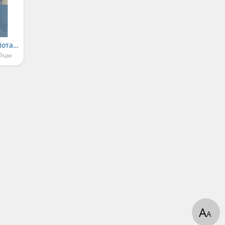
Как кролик взял койота на испуг
ейцы
А
А