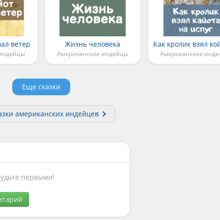
мал ветер
Жизнь человека
 индейцы
Американские индейцы
Американские инд
Еще сказки
казки американских индейцев
Будьте первыми!
нтарий