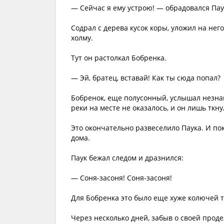
— Сейчас я ему устрою! — обрадовался Пау
Содрал с дерева кусок коры, уложил на нег
холму.
Тут он растолкал Бобренка.
— Эй, братец, вставай! Как ты сюда попал?
Бобренок, еще полусонный, услышал незнак
реки на месте не оказалось, и он лишь ткн
Это окончательно развеселило Паука. И пок
дома.
Паук бежал следом и дразнился:
— Соня-засоня! Соня-засоня!
Для Бобренка это было еще хуже колючей 
Через несколько дней, забыв о своей проде