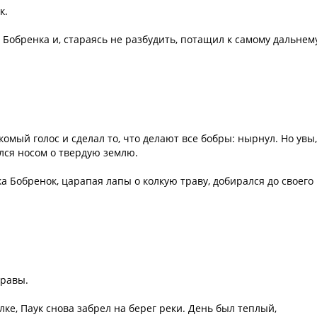
к.
о Бобренка и, стараясь не разбудить, потащил к самому дальнем
омый голос и сделал то, что делают все бобры: нырнул. Но увы,
улся носом о твердую землю.
а Бобренок, царапая лапы о колкую траву, добирался до своего
травы.
лке, Паук снова забрел на берег реки. День был теплый,