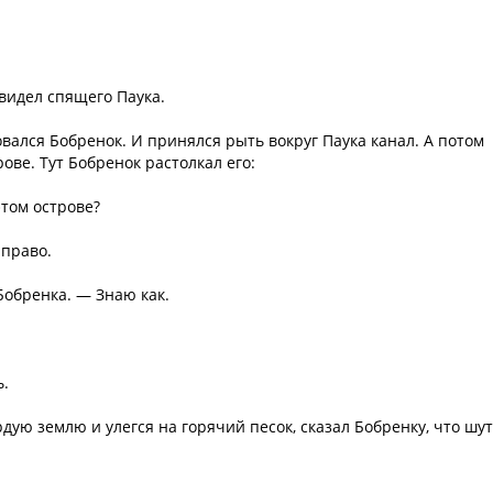
.
увидел спящего Паука.
вался Бобренок. И принялся рыть вокруг Паука канал. А потом
рове. Тут Бобренок растолкал его:
этом острове?
аправо.
Бобренка. — Знаю как.
ь.
дую землю и улегся на горячий песок, сказал Бобренку, что шу