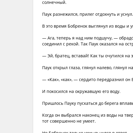
солнечный.
Паук разнежился, прилег отдохнуть и уснул
В это время Бобренок выглянул из воды и 
— Ага, теперь я над ним подшучу, — обрадо
соединил с рекой. Так Паук оказался на ост
— Эй, братец, вставай! Как ты очутился на 
Паук открыл глаза, глянул налево, глянул н
— «Как», «как», — сердито передразнил он 
И покосился на окружавшую его воду.
Пришлось Пауку пускаться до берега вплав
Когда он выбрался наконец из воды на твер
тот совершенно не умеет.
Но Бобренок только ухмыльнулся в ответ.