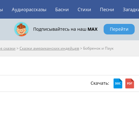
зы
Аудиорассказы
Басни
Стихи
Песни
Загадк
Подписывайтесь на наш
MAX
Перейти
е сказки
>
Сказки американских индейцев
>
Бобренок и Паук
Скачать: