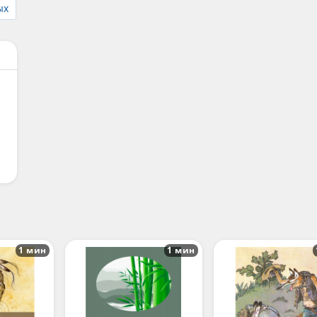
ых
1 мин
1 мин