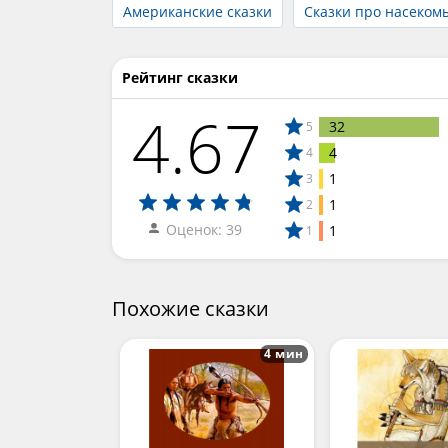
Американские сказки
Сказки про насеком
Рейтинг сказки
4.67
32
5
4
4
1
3
1
2
Оценок: 39
1
1
Похожие сказки
4 мин