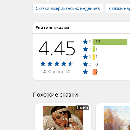
Сказки американских индейцев
Сказки на
Рейтинг сказки
4.45
16
5
1
4
1
3
0
2
Оценок: 20
2
1
Похожие сказки
5 мин