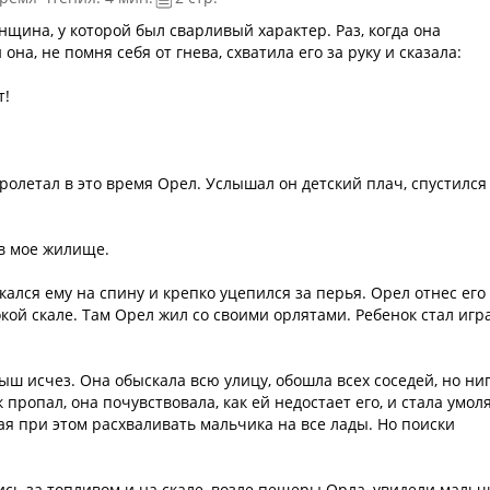
ина, у которой был сварливый характер. Раз, когда она
она, не помня себя от гнева, схватила его за руку и сказала:
т!
ролетал в это время Орел. Услышал он детский плач, спустился
 в мое жилище.
кался ему на спину и крепко уцепился за перья. Орел отнес его
й скале. Там Орел жил со своими орлятами. Ребенок стал игр
ш исчез. Она обыскала всю улицу, обошла всех соседей, но ни
пропал, она почувствовала, как ей недостает его, и стала умол
ая при этом расхваливать мальчика на все лады. Но поиски
сь за топливом и на скале, возле пещеры Орла, увидели мальч