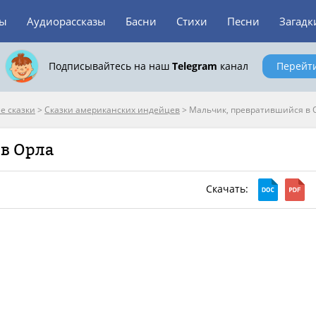
зы
Аудиорассказы
Басни
Стихи
Песни
Загадк
Подписывайтесь на наш
Telegram
канал
Перейт
е сказки
>
Сказки американских индейцев
>
Мальчик, превратившийся в 
в Орла
Скачать: