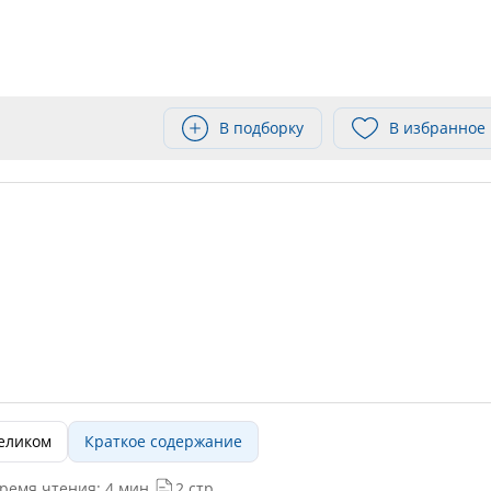
В подборку
В избранное
целиком
Краткое содержание
ремя чтения: 4 мин.
2 стр.