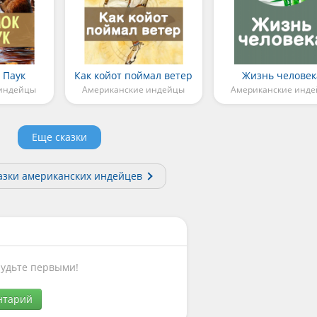
 Паук
Как койот поймал ветер
Жизнь человек
 индейцы
Американские индейцы
Американские инд
Еще сказки
казки американских индейцев
Будьте первыми!
нтарий