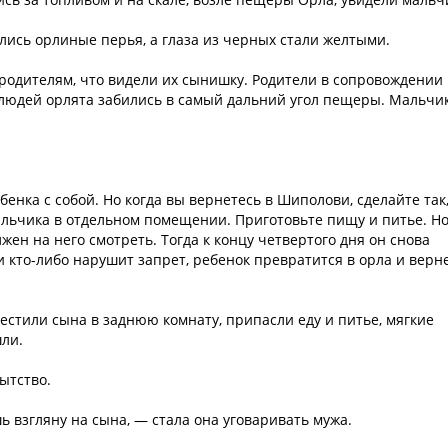
ились орлиные перья, а глаза из черных стали желтыми.
родителям, что видели их сынишку. Родители в сопровождении
 людей орлята забились в самый дальний угол пещеры. Мальчи
бенка с собой. Но когда вы вернетесь в Шиполови, сделайте так
мальчика в отдельном помещении. Приготовьте пищу и питье. Н
лжен на него смотреть. Тогда к концу четвертого дня он снова
и кто-либо нарушит запрет, ребенок превратится в орла и верн
местили сына в заднюю комнату, припасли еду и питье, мягкие
шли.
ытство.
ь взгляну на сына, — стала она уговаривать мужа.