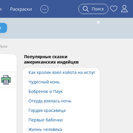
...
и
Раскраски
Поиск
и
Орла
Популярные сказки
американских индейцев
Как кролик взял койота на испуг
Чудесный конь
Бобренок и Паук
Откуда взялась ночь
Гордая красавица
Первые бабочки
Жизнь человека