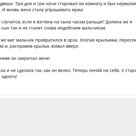
т двери. Три дня и три ночи сторожил он комнату и был неумоли
. И вновь жена стала упрашивать мужа:
 случится, если я взгляну на сына часом раньше? Должна же я
ш сын так и не станет снова индейским мальчиком.
от же миг мальчик превратился в орла. Хлопая крыльями, пересе
а и, расправив крылья, взмыл вверх.
гневе он закричал жене:
а и не сделала так, как он велел. Теперь пеняй на себя. У стар
 одного!