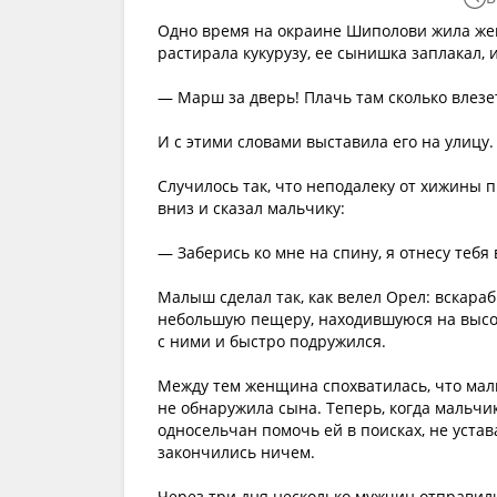
Одно время на окраине Шиполови жила женщ
растирала кукурузу, ее сынишка заплакал, и 
— Марш за дверь! Плачь там сколько влезе
И с этими словами выставила его на улицу.
Случилось так, что неподалеку от хижины п
вниз и сказал мальчику:
— Заберись ко мне на спину, я отнесу тебя
Малыш сделал так, как велел Орел: вскараб
небольшую пещеру, находившуюся на высоко
с ними и быстро подружился.
Между тем женщина спохватилась, что малы
не обнаружила сына. Теперь, когда мальчик 
односельчан помочь ей в поисках, не устав
закончились ничем.
Через три дня несколько мужчин отправили