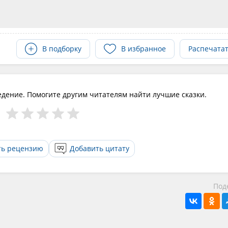
В подборку
В избранное
Распечата
едение. Помогите другим читателям найти лучшие сказки.
ть рецензию
Добавить цитату
Под