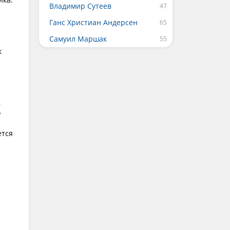
Владимир Сутеев
Ганс Христиан Андерсен
Самуил Маршак
к
,
о
ется