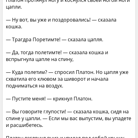
Платон протянул ногу и коснулся своей ногой ноги
цапли.
— Ну вот, вы уже и поздоровались! — сказала
кошка.
— Трагдра Поретимте! — сказала цапля.
— Да, тогда полетимте! — сказала кошка и
вспрыгнула цапле на спину,
— Куда полетим? — спросил Платон. Но цапля уже
схватила его клювом за шиворот и начала
подниматься на воздух.
— Пустите меня! — крикнул Платон.
— Вы говорите глупости! — сказала кошка, сидя на
спине у цапли. — Если мы вас выпустим, вы упадете
и расшибетесь.