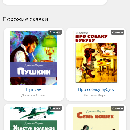
Похожие сказки
7 мин
2 мин
Пушкин
Про собаку Бубубу
Даниил Хармс
Даниил Хармс
2 мин
2 мин