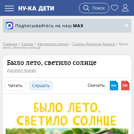
Поиск
Подписывайтесь на наш
MAX
Главная
>
Сказки
>
Авторские сказки
>
Сказки Даниила Хармса
>
Было
лето, светило солнце
Было лето, светило солнце
Даниил Хармс
Скачать:
Читать
Слушать