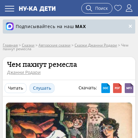
Поиск
Подписывайтесь на наш
MAX
Главная
>
Сказки
>
Авторские сказки
>
Сказки Джанни Родари
>
Чем
пахнут ремесла
Чем пахнут ремесла
Джанни Родари
Скачать:
Читать
Слушать