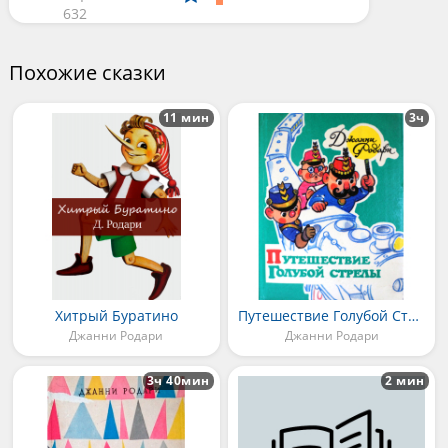
632
Похожие сказки
11 мин
3ч
Хитрый Буратино
Путешествие Голубой Стрелы
Джанни Родари
Джанни Родари
3ч 40мин
2 мин