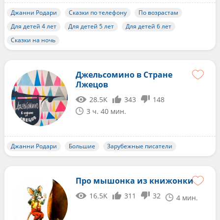
Джанни Родари
Сказки по телефону
По возрастам
Для детей 4 лет
Для детей 5 лет
Для детей 6 лет
Сказки на ночь
Джельсомино в Стране
Лжецов
28.5K
343
148
3 ч. 40 мин.
Джанни Родари
Большие
Зарубежные писатели
Про мышонка из книжонки
16.5K
311
32
4 мин.