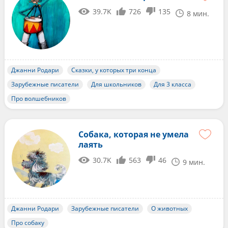
39.7K
726
135
8 мин.
Джанни Родари
Сказки, у которых три конца
Зарубежные писатели
Для школьников
Для 3 класса
Про волшебников
Собака, которая не умела
лаять
30.7K
563
46
9 мин.
Джанни Родари
Зарубежные писатели
О животных
Про собаку