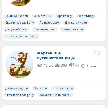
Джанни Родари
О животных
Про кошку
Про мышку
Сказки по телефону
По возрастам
Для детей 4 лет
Для детей 5 лет
Для детей 6 лет
Сказки на ночь
Зарубежные писатели
Мартышки-
путешественницы
12.2K
303
44
1 мин.
Джанни Родари
Про льва
Про обезьянку
Сказки по телефону
Зарубежные писатели