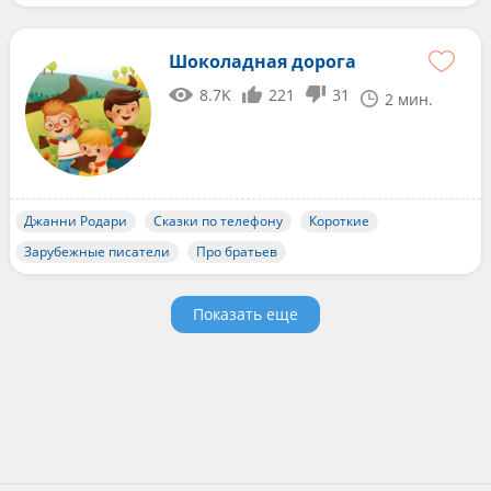
Шоколадная дорога
8.7K
221
31
2 мин.
Джанни Родари
Сказки по телефону
Короткие
Зарубежные писатели
Про братьев
Показать еще