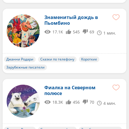
Знаменитый дождь в
Пьомбино
17.1K
545
69
1 мин.
Джанни Родари
Сказки по телефону
Короткие
Зарубежные писатели
Фиалка на Северном
полюсе
18.3K
456
70
4 мин.