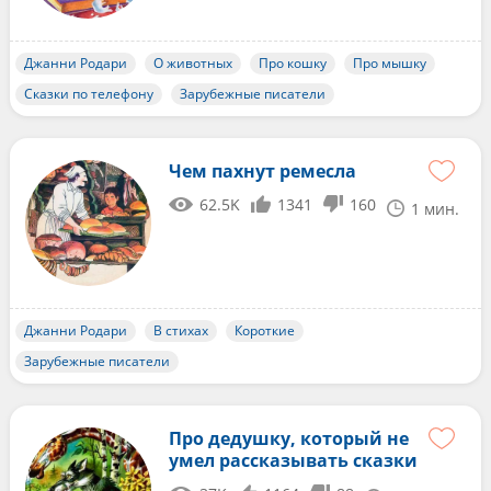
Джанни Родари
О животных
Про кошку
Про мышку
Сказки по телефону
Зарубежные писатели
Чем пахнут ремесла
62.5K
1341
160
1 мин.
Джанни Родари
В стихах
Короткие
Зарубежные писатели
Про дедушку, который не
умел рассказывать сказки