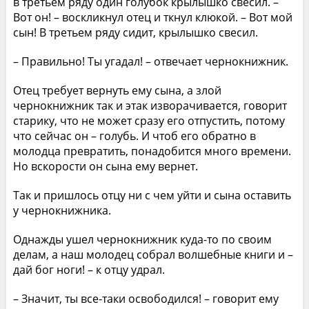
в третьем ряду один голубок крылышко свесил. –
Вот он! – воскликнул отец и ткнул клюкой. – Вот мой
сын! В третьем ряду сидит, крылышко свесил.
– Правильно! Ты угадал! – отвечает чернокнижник.
Отец требует вернуть ему сына, а злой
чернокнижник так и этак изворачивается, говорит
старику, что не может сразу его отпустить, потому
что сейчас он – голубь. И чтоб его обратно в
молодца превратить, понадобится много времени.
Но вскорости он сына ему вернет.
Так и пришлось отцу ни с чем уйти и сына оставить
у чернокнижника.
Однажды ушел чернокнижник куда-то по своим
делам, а наш молодец собрал волшебные книги и –
дай бог ноги! – к отцу удрал.
– Значит, ты все-таки освободился! – говорит ему