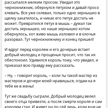
рассыпался мелким просом. Увидал это
чернокнижник, обернулся петухом и давай просо
клевать. Все уже склевал, только одно зернышко в
щелку закатилось, и никак его петух достать не
может. Превратился петух в мышь – думал так
достать зернышко, но наше зернышко котом
обернулось, кот живо мышь изловил и в клочья
разорвал. Тут чернокнижнику и конец пришел!
И вдруг перед королем и его дочерью встает
добрый молодец и прощенья просит, что так их
обеспокоил. Удивился король тому, что увидел, и
приказал всю правду ему рассказать.
– Ну, – говорит король, – коли ты такой мастер из
мастеров и дочери моей нравишься, отдам-ка я
тебе ее в жены!
Тут же свадьбу сыграли. Добрый молодец велел
своего отца привезти, а после смерти короля и сам
королем стал. И живет он по сей день, коли еще не