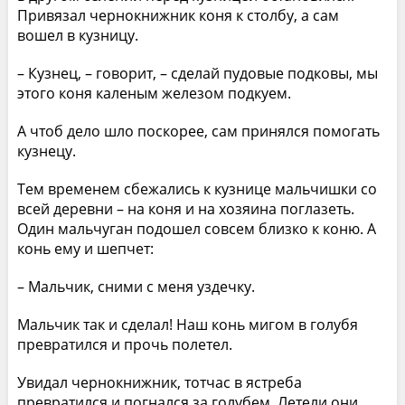
Привязал чернокнижник коня к столбу, а сам
вошел в кузницу.
– Кузнец, – говорит, – сделай пудовые подковы, мы
этого коня каленым железом подкуем.
А чтоб дело шло поскорее, сам принялся помогать
кузнецу.
Тем временем сбежались к кузнице мальчишки со
всей деревни – на коня и на хозяина поглазеть.
Один мальчуган подошел совсем близко к коню. А
конь ему и шепчет:
– Мальчик, сними с меня уздечку.
Мальчик так и сделал! Наш конь мигом в голубя
превратился и прочь полетел.
Увидал чернокнижник, тотчас в ястреба
превратился и погнался за голубем. Летели они,