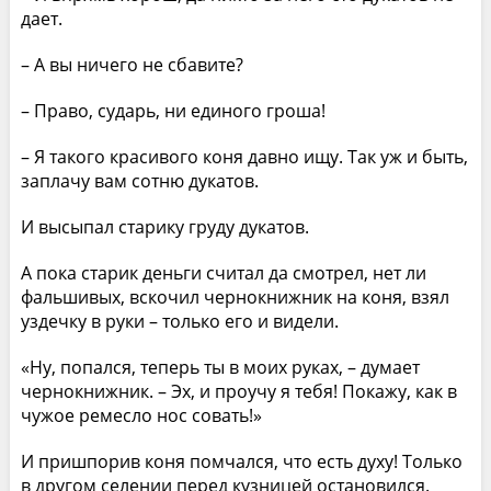
дает.
– А вы ничего не сбавите?
– Право, сударь, ни единого гроша!
– Я такого красивого коня давно ищу. Так уж и быть,
заплачу вам сотню дукатов.
И высыпал старику груду дукатов.
А пока старик деньги считал да смотрел, нет ли
фальшивых, вскочил чернокнижник на коня, взял
уздечку в руки – только его и видели.
«Ну, попался, теперь ты в моих руках, – думает
чернокнижник. – Эх, и проучу я тебя! Покажу, как в
чужое ремесло нос совать!»
И пришпорив коня помчался, что есть духу! Только
в другом селении перед кузницей остановился.