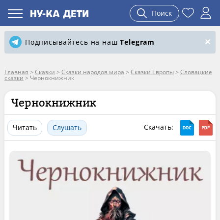
Поиск
Подписывайтесь на наш
Telegram
Главная
>
Сказки
>
Сказки народов мира
>
Сказки Европы
>
Словацкие
сказки
>
Чернокнижник
Чернокнижник
Скачать:
Читать
Слушать