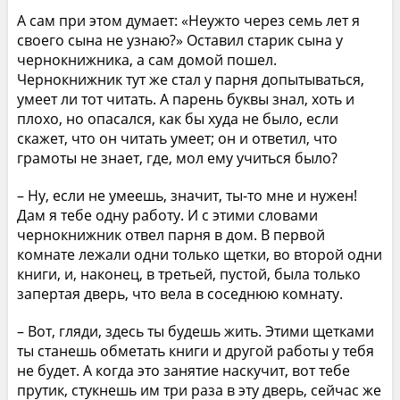
А сам при этом думает: «Неужто через семь лет я
своего сына не узнаю?» Оставил старик сына у
чернокнижника, а сам домой пошел.
Чернокнижник тут же стал у парня допытываться,
умеет ли тот читать. А парень буквы знал, хоть и
плохо, но опасался, как бы худа не было, если
скажет, что он читать умеет; он и ответил, что
грамоты не знает, где, мол ему учиться было?
– Ну, если не умеешь, значит, ты-то мне и нужен!
Дам я тебе одну работу. И с этими словами
чернокнижник отвел парня в дом. В первой
комнате лежали одни только щетки, во второй одни
книги, и, наконец, в третьей, пустой, была только
запертая дверь, что вела в соседнюю комнату.
– Вот, гляди, здесь ты будешь жить. Этими щетками
ты станешь обметать книги и другой работы у тебя
не будет. А когда это занятие наскучит, вот тебе
прутик, стукнешь им три раза в эту дверь, сейчас же