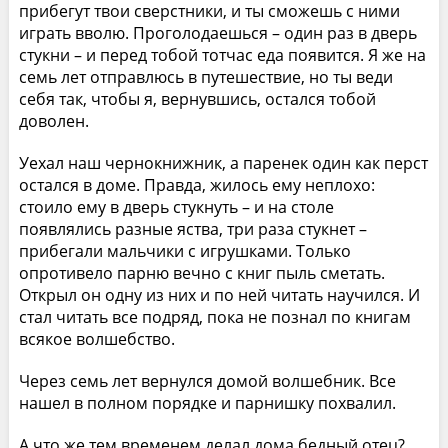
прибегут твои сверстники, и ты сможешь с ними
играть вволю. Проголодаешься – один раз в дверь
стукни – и перед тобой тотчас еда появится. Я же на
семь лет отправлюсь в путешествие, но ты веди
себя так, чтобы я, вернувшись, остался тобой
доволен.
Уехал наш чернокнижник, а паренек один как перст
остался в доме. Правда, жилось ему неплохо:
стоило ему в дверь стукнуть – и на столе
появлялись разные яства, три раза стукнет –
прибегали мальчики с игрушками. Только
опротивело парню вечно с книг пыль сметать.
Открыл он одну из них и по ней читать научился. И
стал читать все подряд, пока не познал по книгам
всякое волшебство.
Через семь лет вернулся домой волшебник. Все
нашел в полном порядке и парнишку похвалил.
А что же тем временем делал дома бедный отец?