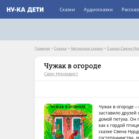
Сказки
Аудиосказки
Расска
Главная
>
Сказки
>
Авторские сказки
>
Сказки Свена Ну
Чужак в огороде
Свен Нурдквист
Чужак в огороде –
заставило друзей 
домой петуха. Он 
как к гордой птиц
сказке Свена Нур
гостеприимства, д