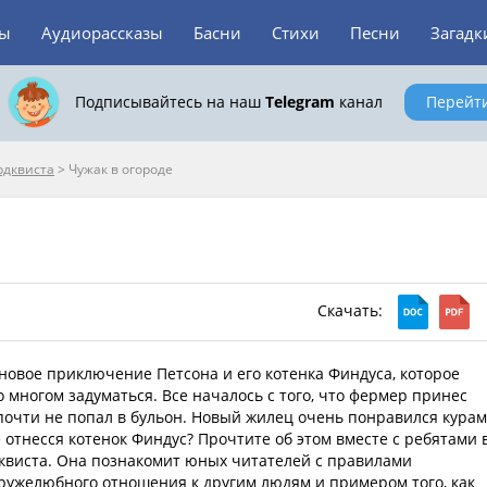
зы
Аудиорассказы
Басни
Стихи
Песни
Загадк
Подписывайтесь на наш
Telegram
канал
Перейт
рдквиста
>
Чужак в огороде
Скачать:
 новое приключение Петсона и его котенка Финдуса, которое
о многом задуматься. Все началось с того, что фермер принес
почти не попал в бульон. Новый жилец очень понравился курам
е отнесся котенок Финдус? Прочтите об этом вместе с ребятами 
дквиста. Она познакомит юных читателей с правилами
ружелюбного отношения к другим людям и примером того, как