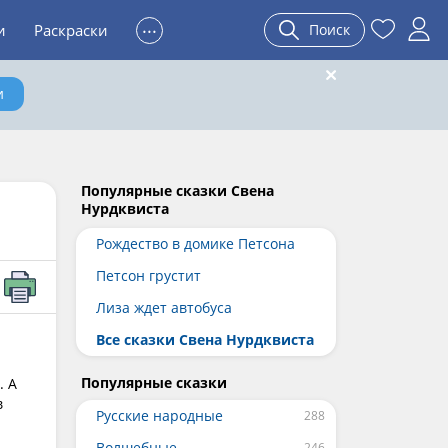
...
и
Раскраски
Поиск
и
Популярные сказки Свена
Нурдквиста
Рождество в домике Петсона
Петсон грустит
Лиза ждет автобуса
Все сказки Свена Нурдквиста
Популярные сказки
. А
в
Русские народные
Волшебные