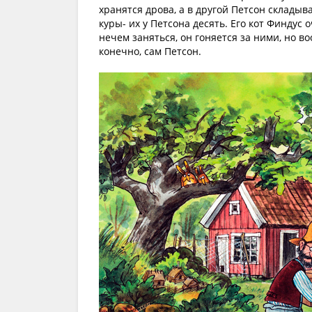
хранятся дрова, а в другой Петсон складыв
куры- их у Петсона десять. Его кот Финдус
нечем заняться, он гоняется за ними, но в
конечно, сам Петсон.