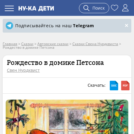
Поиск
Подписывайтесь на наш
Telegram
Главная
>
Сказки
>
Авторские сказки
>
Сказки Свена Нурдквиста
>
Рождество в домике Петсона
Рождество в домике Петсона
Свен Нурдквист
Скачать: