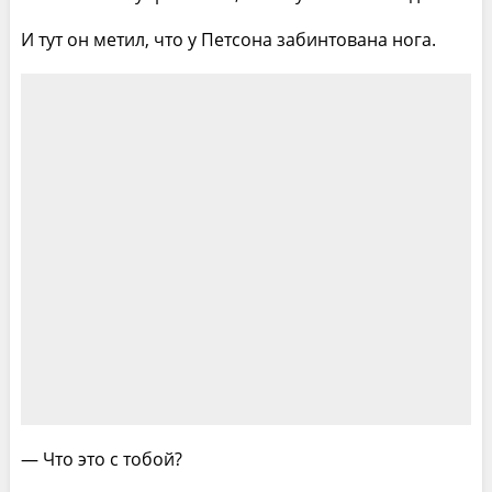
И тут он метил, что у Петсона забинтована нога.
— Что это с тобой?