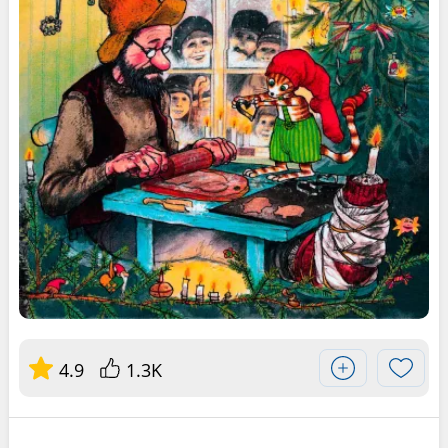
4.9
1.3K