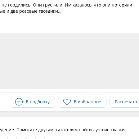
 не гордились. Они грустили. Им казалось, что они потеряли
лые и две розовые гвоздики…
В подборку
В избранное
Распечата
едение. Помогите другим читателям найти лучшие сказки.