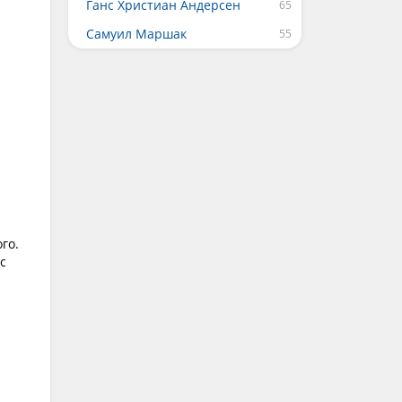
Ганс Христиан Андерсен
Самуил Маршак
го.
с