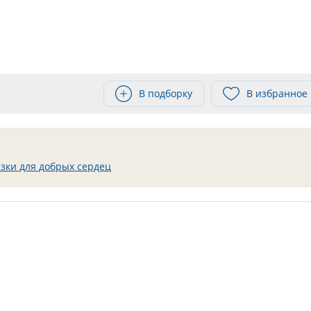
В подборку
В избранное
зки для добрых сердец