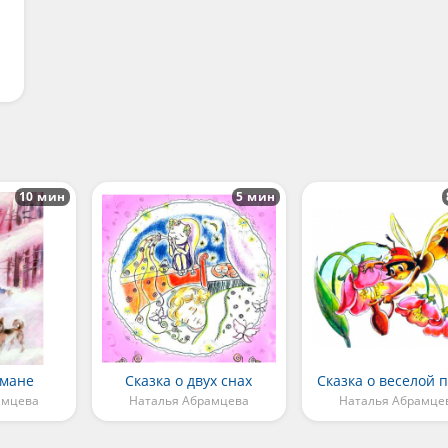
10 мин
5 мин
умане
Сказка о двух снах
Сказка о веселой 
амцева
Наталья Абрамцева
Наталья Абрамце