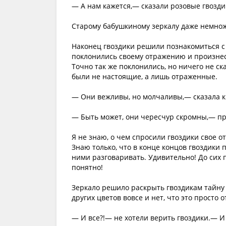
— А нам кажется,— сказали розовые гвозд
Старому бабушкиному зеркалу даже немножк
Наконец гвоздики решили познакомиться с 
поклонились своему отражению и произнесл
Точно так же поклонились, но ничего не ска
были не настоящие, а лишь отраженные.
— Они вежливы, но молчаливы,— сказала к
— Быть может, они чересчур скромны,— пр
Я не знаю, о чем спросили гвоздики свое о
Знаю только, что в конце концов гвоздики 
ними разговаривать. Удивительно! До сих 
понятно!
Зеркало решило раскрыть гвоздикам тайну т
других цветов вовсе и нет, что это просто 
— И все?!— не хотели верить гвоздики.— И 