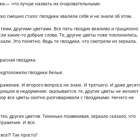
ики,— что лучше назвать их очаровательными.
о смешно стало: гвоздики хвалили себя и не знали об этом.
теми, другими цветами. Все пять гвоздик вежливо и грациозно
и какие-то добрые слова. Те, другие цветы тоже поклонились.
зали. Это понятно. Ведь те гвоздики, что смотрели из зеркала,
расная гвоздика.
едположили гвоздики белые.
тражение. И второго вопроса не знаю. И третьего. И даже десято
пришли в недоумение: оказывается, те, другие цветы не желают 
пор все цветы охотно разговаривали с гвоздиками. Ничего не
ех, других цветов. Тихонько позвякивая, зеркало сказало, что
отражение. И все.
все?! Так просто?