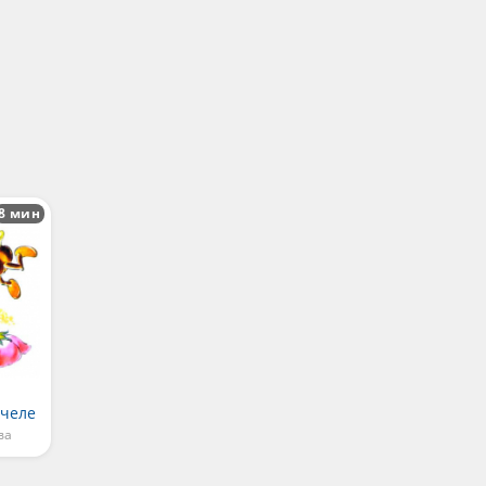
8 мин
пчеле
ва