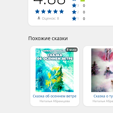
0
3
0
2
Оценок: 8
0
1
Похожие сказки
4 мин
Сказка об осеннем ветре
Сказка о т
Наталья Абрамцева
Наталья Абр