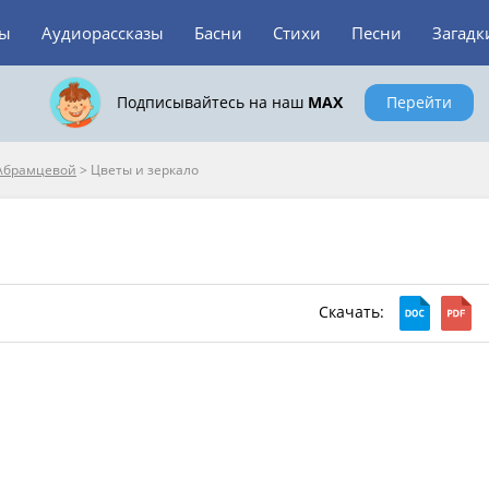
зы
Аудиорассказы
Басни
Стихи
Песни
Загадк
Подписывайтесь на наш
MAX
Перейти
 Абрамцевой
>
Цветы и зеркало
Скачать: