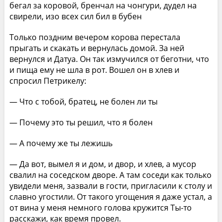
бегал за коровой, бренчал на чонгури, дудел на
свирели, изо всех сил бил в бубен
Только поздним вечером корова перестала
прыгать и скакать и вернулась домой. За ней
вернулся и Датуа. Он так измучился от беготни, что
и пища ему не шла в рот. Вошел он в хлев и
спросил Петрикелу:
— Что с тобой, братец, не болен ли ты
— Почему это ты решил, что я болен
— А почему же ты лежишь
— Да вот, вымел я и дом, и двор, и хлев, а мусор
свалил на соседском дворе. А там соседи как только
увидели меня, зазвали в гости, пригласили к столу и
славно угостили. От такого угощения я даже устал, а
от вина у меня немного голова кружится Ты-то
расскажи, как время провел.