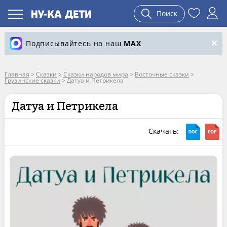
Поиск
Подписывайтесь на наш
MAX
Главная
>
Сказки
>
Сказки народов мира
>
Восточные сказки
>
Грузинские сказки
>
Датуа и Петрикела
Датуа и Петрикела
Скачать: