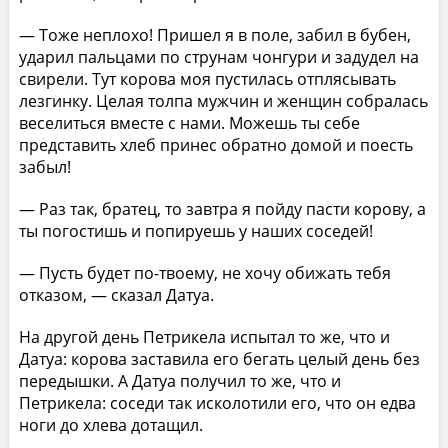
— Тоже неплохо! Пришел я в поле, забил в бубен,
ударил пальцами по струнам чонгури и задудел на
свирели. Тут корова моя пустилась отплясывать
лезгинку. Целая толпа мужчин и женщин собралась
веселиться вместе с нами. Можешь ты себе
представить хлеб принес обратно домой и поесть
забыл!
— Раз так, братец, то завтра я пойду пасти корову, а
ты погостишь и попируешь у наших соседей!
— Пусть будет по-твоему, не хочу обижать тебя
отказом, — сказал Датуа.
На другой день Петрикела испытал то же, что и
Датуа: корова заставила его бегать целый день без
передышки. А Датуа получил то же, что и
Петрикела: соседи так исколотили его, что он едва
ноги до хлева дотащил.