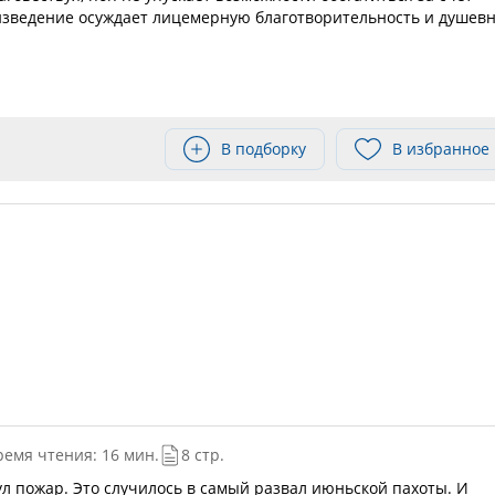
изведение осуждает лицемерную благотворительность и душев
В подборку
В избранное
ремя чтения: 16 мин.
8 стр.
ул пожар. Это случилось в самый развал июньской пахоты. И