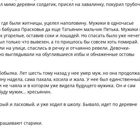
ел мимо деревни солдатик, присел на завалинку, покурил трубо
к, где были житницы, уцелел наполовину. Мужики в одночасье
а бабушка Прасковья да еще Татьянин мальчик Петька. Мужики 
ак угорелые, оставив сохи и лошадей. Но спасать было уже нечег
был только что вывезен, а то пришлось бы совсем хоть помирай.
ли на улице, спаслись в речку и отчаянно ревели. Девочки-
анно выглядывали на обуглившиеся избы и обнаженные остовы
бобылка. Лет шесть тому назад у нее умер муж, но она продолж
ну надела, сама пахала, косила и жала. У нее был единственны
ши не чаяла и в котором уже видела будущего мужика. Он и сам
 буду мужик… хресьянин.
ый и ласковый, и уже ходил в школу. Бывало, идет по деревне
прашивают старики.