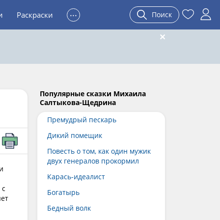
...
и
Раскраски
Поиск
Популярные сказки Михаила
Салтыкова-Щедрина
Премудрый пескарь
Дикий помещик
Повесть о том, как один мужик
двух генералов прокормил
и
Карась-идеалист
 с
Богатырь
яет
Бедный волк