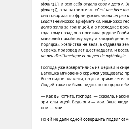
(франц.).
], и всю себя отдала своим детям. З
(франц.)
]
,
а за патриотизм:
«C’est une fiere m
она говорила по-французски, знала
un peu d
Leda!)
[немножко арифметики, немножко гео
долго жила за границей, а в последнее вр
года тому назад она посетила родное Горбил
мавзолей покойному мужу и каждый день мо
порядка», хозяйства не вела, а отдавала 
Сережа, правовед лет шестнадцати, и восе
un peu d’arithmetique et un peu de mythologie.
Господа уже возвратились из церкви и сиде
Батюшка мгновенно скрылся увещевать; пр
было видно пламени, но дым прямо летел по
Людей тоже не было видно, но по дороге б
— Как вы хотите, господа, — сказала, нако
зрительницей. Ведь они — мои. Злые люди 
они — мои.
Но ей не дали одной совершить подвиг сам