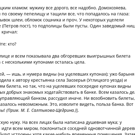
ким хламом: мужику все дорого, все надобно. Домохозяева,
по своему пепелищу и тащили все, что попадалось на глаза:
ывок шлеи, обломок сошника и проч. У некоторых уцелели
е (Петров пост), то подполицы были пусты. Один заведомый ни
и кричал:
те: кто?
 улице и всем показывала два обгоревших выигрышных билета
а с несколькими купонами осталась цела.
ей, — ишь, и нумера видны (на уцелевших купонах); ужо барыня
дила к автору крестьянка села Заозерья (Углицкого уезда) и
ям билета, но так, что на уцелевших посередке купонах видны
ых добрых знакомых ходатайствовать в банке. Всем казалось де
 управляющий банком, рассудил иначе. Ни возобновить билеты,
залось невозможным. Это, изволите видеть, польза банка. Вот 
ны!
(Прим. М. Е. Салтыкова-Щедрина.)
].
скую нужу. На всех лицах была написана душевная мука; у
 идти всем миром, поклониться соседней одновотчинной дерев
 будут устроены хотя какие-нибудь временные помещения. Зате