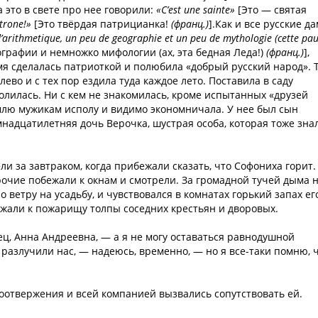
а это в свете про нее говорили:
«C’est une sainte»
[Это — святая
atrone!»
[Это твёрдая патрицианка!
(франц.)
].Как и все русские да
’arithmetique, un peu de geographie et un peu de mythologie (cette pa
графии и немножко мифологии (ах, эта бедная Леда!)
(франц.)
],
емя сделалась патриоткой и полюбила «добрый русский народ». 
ево и с тех пор ездила туда каждое лето. Поставила в саду
лилась. Ни с кем не знакомилась, кроме испытанных «друзей
землю мужикам исполу и видимо экономничала. У нее был сын
мнадцатилетняя дочь Верочка, шустрая особа, которая тоже зна
ли за завтраком, когда прибежали сказать, что Софониха горит.
очие побежали к окнам и смотрели. За громадной тучей дыма 
 ветру на усадьбу, и чувствовался в комнатах горький запах ег
ежали к пожарищу толпы соседних крестьян и дворовых.
нец, Анна Андреевна, — а я не могу оставаться равнодушной
разлучили нас, — надеюсь, временно, — но я все-таки помню, 
оотвержения и всей компанией вызвались сопутствовать ей.