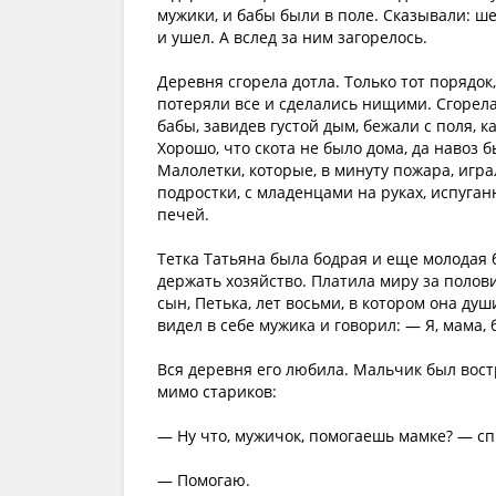
мужики, и бабы были в поле. Сказывали: ш
и ушел. А вслед за ним загорелось.
Деревня сгорела дотла. Только тот порядо
потеряли все и сделались нищими. Сгорел
бабы, завидев густой дым, бежали с поля, к
Хорошо, что скота не было дома, да навоз 
Малолетки, которые, в минуту пожара, игра
подростки, с младенцами на руках, испуг
печей.
Тетка Татьяна была бодрая и еще молодая 
держать хозяйство. Платила миру за полови
сын, Петька, лет восьми, в котором она ду
видел в себе мужика и говорил: — Я, мама,
Вся деревня его любила. Мальчик был востр
мимо стариков:
— Ну что, мужичок, помогаешь мамке? — с
— Помогаю.