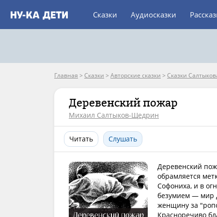
Сказки
Аудиосказки
Расска
Главная
>
Сказки
>
Авторские сказки
>
Сказки Салтыко
Деревенский пожар
Михаил Салтыков-Щедрин
Читать
Слушать
Деревенский пож
обрамляется метк
Софониха, и в ог
безумием — мир 
женщину за "ропо
Красноречиво бла