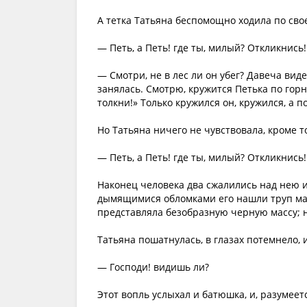
А тетка Татьяна беспомощно ходила по св
— Петь, а Петь! где ты, милый? Откликнись
— Смотри, не в лес ли он убег? Давеча виде
занялась. Смотрю, кружится Петька по горн
толкни!» Только кружился он, кружился, а по
Но Татьяна ничего не чувствовала, кроме то
— Петь, а Петь! где ты, милый? Откликнись
Наконец человека два сжалились над нею 
дымящимися обломками его нашли труп мал
представляла безобразную черную массу; но
Татьяна пошатнулась, в глазах потемнело,
— Господи! видишь ли?
Этот вопль услыхал и батюшка, и, разумеет