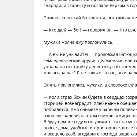
снарядили старосту и послали верхом в гор
Пришел сельский батюшка и, похаживая ме
— Кто дал? — бог! — говорил он. — Кто взял
Мужики молча ему поклонились.
— А вы не унывайте! — продолжал батюшка, 
земледельческие орудия целехоньки, навоз
управа на постройку денег отпустит; пом
молюсь за вас? Я не только за вас, но и за
в
Опять поклонились мужики, а словоохотли
— Коли страх божий будете в сердцах сохра
сторицей вознаградит. Хлеб нынче обещает
поправятся. Ужо снимете у барыни полевину
в кошеле завелись; а там озимое, ржицы на
В будущем же году и не увидите, как на м
новые дома, удобные и просторные, и все 
и всецело возблагодарите господа вашего 