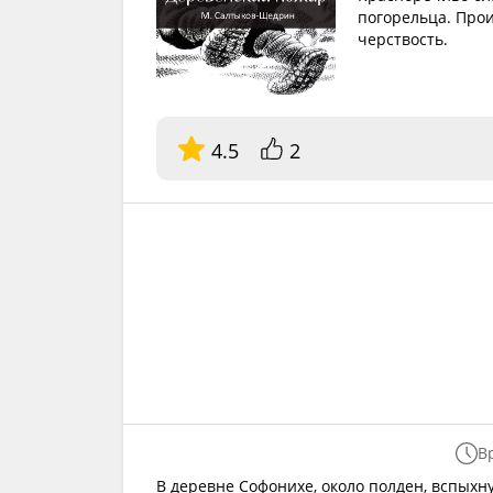
погорельца. Про
черствость.
4.5
2
В
В деревне Софонихе, около полден, вспыхн