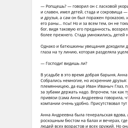
— Ропщешь? — говорил он с ласковой укори
и славен, имел детей, стада и сокровища — и
и друзья, а сам он был поражен проказою, 
его раны… псы! Но и за всем тем, он не ток
бог, видя таковую его преданность, воззрел
более прежнего. Стада умножились, детей н
Однако и батюшкины увещания доходили до
глаза на ту линию, которая разделяла уце
— Господи! видишь ли?
В усадьбе в это время добрая барыня, Анн
Собрались немногие, но искренние друзья
племянницею, да еще Иван Иваныч Глаз, па
за зубами держать надо. Впрочем, так как 
привязи (сама Анна Андреевна говорила, чт
компании очень удобно. Присутствовал тут
Анна Андреевна была генеральская вдова,
роскошным бюстом на балах и вечерах, где
людей всех возрастов и всех оружий. Но он