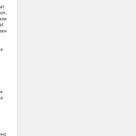
ат
кот,
зали
 И
авен
ла
ык
на
ено