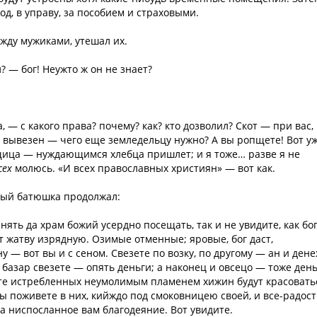
од, в управу, за пособием и страховыми.
жду мужиками, утешал их.
? — бог! Неужто ж он не знает?
— с какого права? почему? как? кто дозволил? Скот — при вас,
 вывезен — чего еще земледельцу нужно? А вы ропщете! Вот у
ещица — нуждающимся хлебца пришлет; и я тоже… разве я не
сех
молюсь. «И всех православных християн» — вот как.
вый батюшка продолжал:
нять да храм божий усердно посещать, так и не увидите, как бо
 жатву изрядную. Озимые отменные; яровые, бог даст,
 — вот вы и с сеном. Свезете по возку, по другому — ан и ден
 базар свезете — опять деньги; а наконец и овсецо — тоже день
есте истребленных неумолимым пламенем хижин будут красовать
вы поживете в них, кийждо под смоковницею своей, и все-радос
за ниспосланное вам благодеяние. Вот увидите.