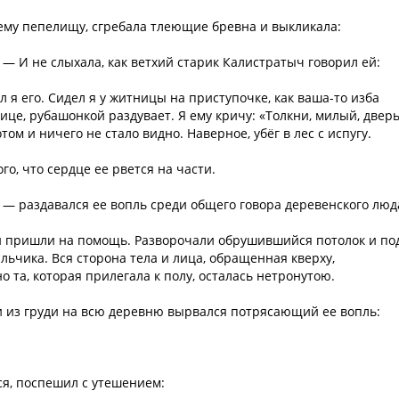
оему пепелищу, сгребала тлеющие бревна и выкликала:
! — И не слыхала, как ветхий старик Калистратыч говорил ей:
л я его. Сидел я у житницы на приступочке, как ваша-то изба
ице, рубашонкой раздувает. Я ему кричу: «Толкни, милый, дверь
том и ничего не стало видно. Наверное, убёг в лес с испугу.
го, что сердце ее рвется на части.
! — раздавался ее вопль среди общего говора деревенского люд
и пришли на помощь. Разворочали обрушившийся потолок и по
ьчика. Вся сторона тела и лица, обращенная кверху,
 та, которая прилегала к полу, осталась нетронутою.
 и из груди на всю деревню вырвался потрясающий ее вопль:
ся, поспешил с утешением: