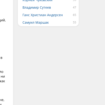
Владимир Сутеев
Ганс Христиан Андерсен
щий,
Самуил Маршак
 в
ло
 ни
как
не,
м