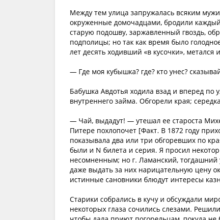
Между тем улица запружалась всяким мужиц
окруженные домочадцами, бродили каждый 
старую подошву, заржавленный гвоздь, обр
подполицы; но так как время было голодно
лет десять ходивший «в кусочки», метался 
— Где моя кубышка? где? кто унес? сказывай
Бабушка Авдотья ходила взад и вперед по
внутреннего займа. Обгорели края; середк
— Чай, выдадут! — утешал ее староста Мих
Питере похлопочет [Факт. В 1872 году прихо
показывала два или три обгоревших по кра
были и N билета и серия. Я просил некотор
несомненным; но г. Ламанский, тогдашний
даже выдать за них нарицательную цену ока
истинные сановники блюдут интересы каз
Старики собрались в кучу и обсуждали мир
некоторых глаза сочились слезами. Решили
чтобы дала приют погорельцам, покуда не