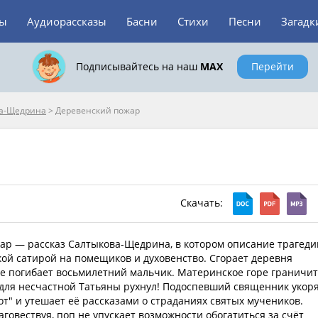
зы
Аудиорассказы
Басни
Стихи
Песни
Загадк
Подписывайтесь на наш
MAX
Перейти
ва-Щедрина
>
Деревенский пожар
Скачать:
ар — рассказ Салтыкова-Щедрина, в котором описание трагеди
ой сатирой на помещиков и духовенство. Сгорает деревня
не погибает восьмилетний мальчик. Материнское горе граничит
для несчастной Татьяны рухнул! Подоспевший священник укор
т" и утешает её рассказами о страданиях святых мучеников.
говествуя, поп не упускает возможности обогатиться за счёт