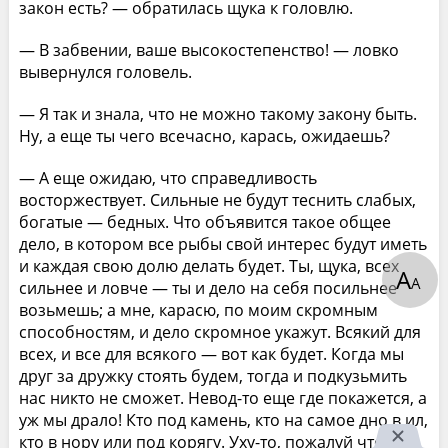
закон есть? — обратилась щука к головлю.
— В забвении, ваше высокостепенство! — ловко
вывернулся головель.
— Я так и знала, что не можно такому закону быть.
Ну, а еще ты чего всечасно, карась, ожидаешь?
— А еще ожидаю, что справедливость
восторжествует. Сильные не будут теснить слабых,
богатые — бедных. Что объявится такое общее
дело, в котором все рыбы свой интерес будут иметь
и каждая свою долю делать будет. Ты, щука, всех
А
А
сильнее и ловче — ты и дело на себя посильнее
возьмешь; а мне, карасю, по моим скромным
способностям, и дело скромное укажут. Всякий для
всех, и все для всякого — вот как будет. Когда мы
друг за дружку стоять будем, тогда и подкузьмить
нас никто не сможет. Невод-то еще где покажется, а
уж мы драло! Кто под камень, кто на самое дно в ил,
кто в нору или под корягу. Уху-то, пожалуй что,