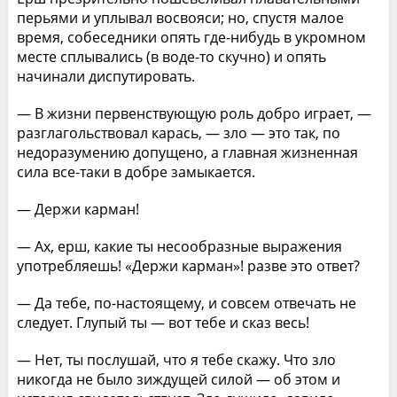
перьями и уплывал восвояси; но, спустя малое
время, собеседники опять где-нибудь в укромном
месте сплывались (в воде-то скучно) и опять
начинали диспутировать.
— В жизни первенствующую роль добро играет, —
разглагольствовал карась, — зло — это так, по
недоразумению допущено, а главная жизненная
сила все-таки в добре замыкается.
— Держи карман!
— Ах, ерш, какие ты несообразные выражения
употребляешь! «Держи карман»! разве это ответ?
— Да тебе, по-настоящему, и совсем отвечать не
следует. Глупый ты — вот тебе и сказ весь!
— Нет, ты послушай, что я тебе скажу. Что зло
никогда не было зиждущей силой — об этом и