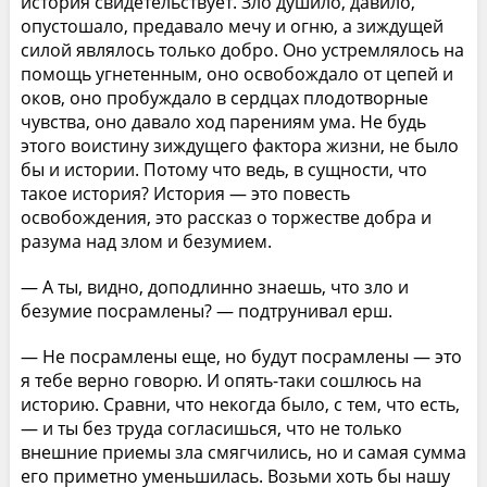
история свидетельствует. Зло душило, давило,
опустошало, предавало мечу и огню, а зиждущей
силой являлось только добро. Оно устремлялось на
помощь угнетенным, оно освобождало от цепей и
оков, оно пробуждало в сердцах плодотворные
чувства, оно давало ход парениям ума. Не будь
этого воистину зиждущего фактора жизни, не было
бы и истории. Потому что ведь, в сущности, что
такое история? История — это повесть
освобождения, это рассказ о торжестве добра и
разума над злом и безумием.
— А ты, видно, доподлинно знаешь, что зло и
безумие посрамлены? — подтрунивал ерш.
— Не посрамлены еще, но будут посрамлены — это
я тебе верно говорю. И опять-таки сошлюсь на
историю. Сравни, что некогда было, с тем, что есть,
— и ты без труда согласишься, что не только
внешние приемы зла смягчились, но и самая сумма
его приметно уменьшилась. Возьми хоть бы нашу