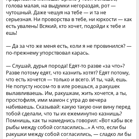
голова малая, на выдумки негораздая, рот —
чутошный. Даже чешуя на тебе — и та не
серьезная. Ни проворства в тебе, ни юркости — как
есть увалень! Всякий, кто хочет, подойди к тебе и
ешь!
— Да за что же меня есть, коли я не провинился? —
по-прежнему упорствовал карась.
— Слушай, дурья порода! Едят-то разве «за что»?
Разве потому едят, что казнить хотят? Едят потому,
что есть хочется — только и всего. И ты, чай, ешь.
Не попусту носом-то в иле роешься, а ракушек
вылавливаешь. Им, ракушкам, жить хочется, а ты,
простофиля, ими мамон с утра до вечера
набиваешь. Сказывай: какую такую они вину перед
тобой сделали, что ты их ежеминутно казнишь?
Помнишь, как ты намеднись говорил: «Вот кабы все
рыбы между собой согласились…» А что, если бы
ракушки между собой согласились, — сладко ли бы