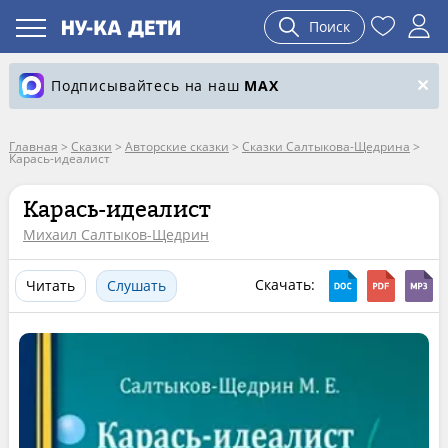
Поиск
Подписывайтесь на наш
MAX
Главная
>
Сказки
>
Авторские сказки
>
Сказки Салтыкова-Щедрина
>
Карась-идеалист
Карась-идеалист
Михаил Салтыков-Щедрин
Скачать:
Читать
Слушать