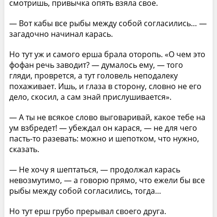
смотришь, привычка опять взяла свое.
— Вот кабы все рыбы между собой согласились… —
загадочно начинал карась.
Но тут уж и самого ерша брала оторопь. «О чем это
фофан речь заводит? — думалось ему, — того
гляди, проврется, а тут головель неподалеку
похаживает. Ишь, и глаза в сторону, словно не его
дело, скосил, а сам знай прислушивается».
— А ты не всякое слово выговаривай, какое тебе на
ум взбредет! — убеждал он карася, — не для чего
пасть-то разевать: можно и шепотком, что нужно,
сказать.
— Не хочу я шептаться, — продолжал карась
невозмутимо, — а говорю прямо, что ежели бы все
рыбы между собой согласились, тогда…
Но тут ерш грубо прерывал своего друга.