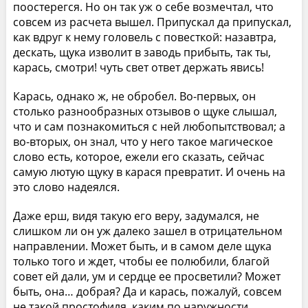
поостерегся. Но он так уж о себе возмечтал, что
совсем из расчета вышел. Припускал да припускал,
как вдруг к нему головель с повесткой: назавтра,
дескать, щука изволит в заводь прибыть, так ты,
карась, смотри! чуть свет ответ держать явись!
Карась, однако ж, не обробел. Во-первых, он
столько разнообразных отзывов о щуке слышал,
что и сам познакомиться с ней любопытствовал; а
во-вторых, он знал, что у него такое магическое
слово есть, которое, ежели его сказать, сейчас
самую лютую щуку в карася превратит. И очень на
это слово надеялся.
Даже ерш, видя такую его веру, задумался, не
слишком ли он уж далеко зашел в отрицательном
направлении. Может быть, и в самом деле щука
только того и ждет, чтобы ее полюбили, благой
совет ей дали, ум и сердце ее просветили? Может
быть, она… добрая? Да и карась, пожалуй, совсем
не такой простофиля, каким по наружности