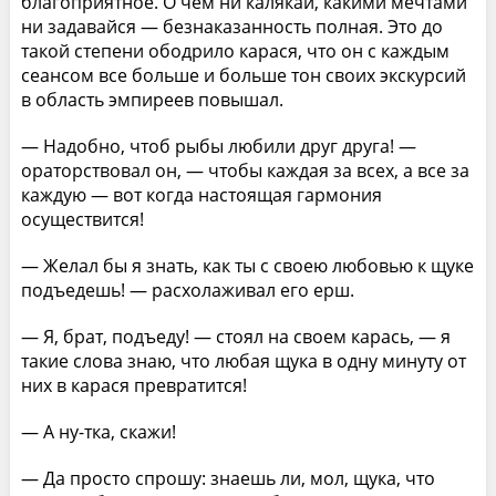
благоприятное. О чем ни калякай, какими мечтами
ни задавайся — безнаказанность полная. Это до
такой степени ободрило карася, что он с каждым
сеансом все больше и больше тон своих экскурсий
в область эмпиреев повышал.
— Надобно, чтоб рыбы любили друг друга! —
ораторствовал он, — чтобы каждая за всех, а все за
каждую — вот когда настоящая гармония
осуществится!
— Желал бы я знать, как ты с своею любовью к щуке
подъедешь! — расхолаживал его ерш.
— Я, брат, подъеду! — стоял на своем карась, — я
такие слова знаю, что любая щука в одну минуту от
них в карася превратится!
— А ну-тка, скажи!
— Да просто спрошу: знаешь ли, мол, щука, что