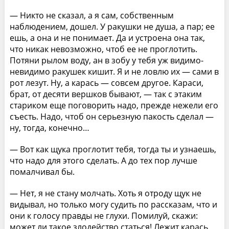
— Никто не сказал, а я сам, собственным
наблюдением, дошел. У ракушки не душа, а пар; ее
ешь, а она и не понимает. Да и устроена она так,
что никак невозможно, чтоб ее не проглотить.
Потяни рылом воду, ан в зобу у тебя уж видимо-
невидимо ракушек кишит. Я и не ловлю их — сами в
рот лезут. Ну, а карась — совсем другое. Караси,
брат, от десяти вершков бывают, — так с этаким
стариком еще поговорить надо, прежде нежели его
съесть. Надо, чтоб он серьезную пакость сделал —
ну, тогда, конечно…
— Вот как щука проглотит тебя, тогда ты и узнаешь,
что надо для этого сделать. А до тех пор лучше
помалчивал бы.
— Нет, я не стану молчать. Хоть я отроду щук не
видывал, но только могу судить по рассказам, что и
они к голосу правды не глухи. Помилуй, скажи:
может ли такое злодейство статься! Лежит карась,