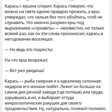
Карась с ершом спорил. Карась говорил, что
можно на свете одною правдою прожить, а ерш
утверждал, что нельзя без того обойтись, чтоб не
слукавить. Что именно разумел ерш под
выражением «слукавить» — неизвестно, но только
всякий раз, как он эти слова произносил, карась в
негодовании восклицал:
— Но ведь это подлость!
На что ерш возражал:
— Вот ужо увидишь!
Карась — рыба смирная и к идеализму склонная:
недаром его монахи любят. Лежит он больше на
самом дне речной заводи (где потише) или пруда,
зарывшись в ил, и выбирает оттуда
микроскопических ракушек для своего
продовольствия. Ну, натурально, полежит-полежит,