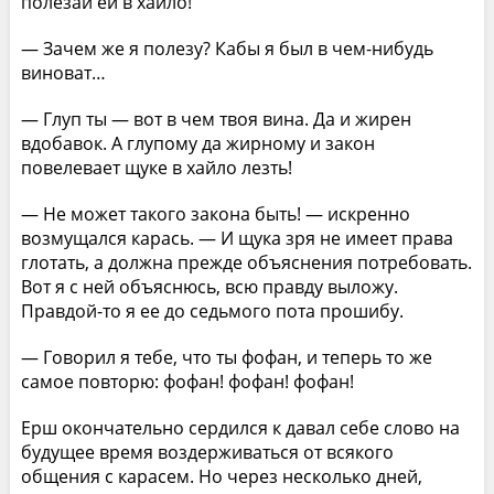
полезай ей в хайло!
— Зачем же я полезу? Кабы я был в чем-нибудь
виноват…
— Глуп ты — вот в чем твоя вина. Да и жирен
вдобавок. А глупому да жирному и закон
повелевает щуке в хайло лезть!
— Не может такого закона быть! — искренно
возмущался карась. — И щука зря не имеет права
глотать, а должна прежде объяснения потребовать.
Вот я с ней объяснюсь, всю правду выложу.
Правдой-то я ее до седьмого пота прошибу.
— Говорил я тебе, что ты фофан, и теперь то же
самое повторю: фофан! фофан! фофан!
Ерш окончательно сердился к давал себе слово на
будущее время воздерживаться от всякого
общения с карасем. Но через несколько дней,