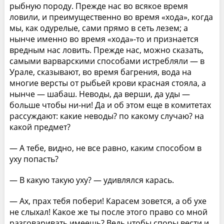
рыбную породу. Прежде нас во всякое время
ловили, и преимущественно во время «хода», когда
мы, как одурелые, сами прямо в сеть лезем; а
нынче именно во время «хода»-то и признается
вредным нас ловить. Прежде нас, можно сказать,
самыми варварскими способами истребляли — в
Урале, сказывают, во время багрения, вода на
многие версты от рыбьей крови красная стояла, а
нынче — шабаш. Неводы, да верши, да уды —
больше чтобы ни-ни! Да и об этом еще в комитетах
рассуждают: какие неводы? по какому случаю? на
какой предмет?
— А тебе, видно, не все равно, каким способом в
уху попасть?
— В какую такую уху? — удивлялся карась.
— Ах, прах тебя побери! Карасем зовется, а об ухе
не слыхал! Какое же ты после этого право со мной
разговаривать имеешь? Ведь чтобы споры вести и