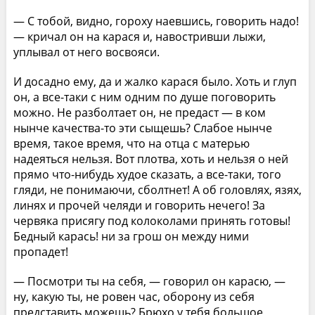
— С тобой, видно, гороху наевшись, говорить надо!
— кричал он на карася и, навостривши лыжи,
уплывал от него восвояси.
И досадно ему, да и жалко карася было. Хоть и глуп
он, а все-таки с ним одним по душе поговорить
можно. Не разболтает он, не предаст — в ком
нынче качества-то эти сыщешь? Слабое нынче
время, такое время, что на отца с матерью
надеяться нельзя. Вот плотва, хоть и нельзя о ней
прямо что-нибудь худое сказать, а все-таки, того
гляди, не понимаючи, сболтнет! А об головлях, язях,
линях и прочей челяди и говорить нечего! За
червяка присягу под колоколами принять готовы!
Бедный карась! ни за грош он между ними
пропадет!
— Посмотри ты на себя, — говорил он карасю, —
ну, какую ты, не ровен час, оборону из себя
представить можешь? Брюхо у тебя большое,