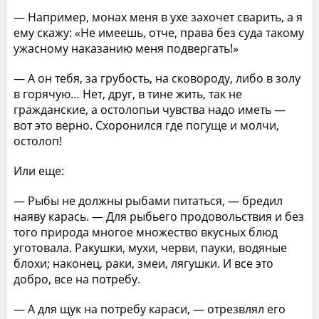
— Например, монах меня в ухе захочет сварить, а я
ему скажу: «Не имеешь, отче, права без суда такому
ужасному наказанию меня подвергать!»
— А он тебя, за грубость, на сковороду, либо в золу
в горячую… Нет, друг, в тине жить, так не
гражданские, а остолопьи чувства надо иметь —
вот это верно. Схоронился где погуще и молчи,
остолоп!
Или еще:
— Рыбы не должны рыбами питаться, — бредил
наяву карась. — Для рыбьего продовольствия и без
того природа многое множество вкусных блюд
уготовала. Ракушки, мухи, черви, пауки, водяные
блохи; наконец, раки, змеи, лягушки. И все это
добро, все на потребу.
— А для щук на потребу караси, — отрезвлял его