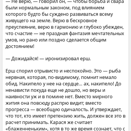
— Не верю, — говорил он, — чтобы борьба и свара
были нормальным законом, под влиянием
которого будто бы суждено развиваться всему
живущего на земле. Верю в бескровное
преуспеяние, верю в гармонию и глубоко убежден,
что счастие — не праздная фантазия мечтательных
умов, но рано или поздно сделается общим
достоянием!
— Дожидайся! — иронизировал ерш.
Ерш спорил отрывисто и неспокойно. Это — рыба
нервная, которая, по-видимому, помнит немало
обид. Накипело у нее на сердце… ах, накипело! До
ненависти покуда еще не дошло, но веры и
наивности уж и в помине нет. Вместо мирного
жития она повсюду распрю видит; вместо
прогресса — всеобщую одичалость. И утверждает,
что тот, кто имеет претензию жить, должен все это в
расчет принимать. Карася же считает
«блаженненьким», хотя в то же время сознает, что с