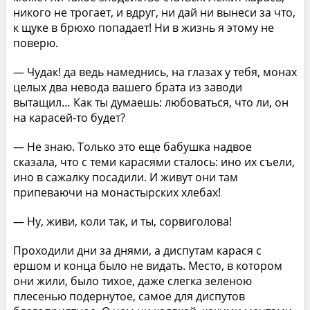
никого не трогает, и вдруг, ни дай ни вынеси за что,
к щуке в брюхо попадает! Ни в жизнь я этому не
поверю.
— Чудак! да ведь намеднись, на глазах у тебя, монах
целых два невода вашего брата из заводи
вытащил… Как ты думаешь: любоваться, что ли, он
на карасей-то будет?
— Не знаю. Только это еще бабушка надвое
сказала, что с теми карасями сталось: ино их съели,
ино в сажалку посадили. И живут они там
припеваючи на монастырских хлебах!
— Ну, живи, коли так, и ты, сорвиголова!
Проходили дни за днями, а диспутам карася с
ершом и конца было не видать. Место, в котором
они жили, было тихое, даже слегка зеленою
плесенью подернутое, самое для диспутов