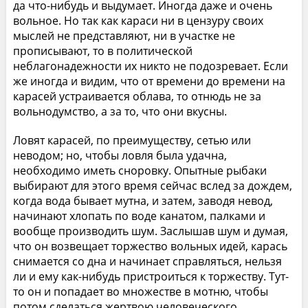
да что-нибудь и выдумает. Иногда даже и очень
вольное. Но так как караси ни в цензуру своих
мыслей не представляют, ни в участке не
прописывают, то в политической
неблагонадежности их никто не подозревает. Если
же иногда и видим, что от времени до времени на
карасей устраивается облава, то отнюдь не за
вольнодумство, а за то, что они вкусны.
Ловят карасей, по преимуществу, сетью или
неводом; но, чтобы ловля была удачна,
необходимо иметь сноровку. Опытные рыбаки
выбирают для этого время сейчас вслед за дождем,
когда вода бывает мутна, и затем, заводя невод,
начинают хлопать по воде канатом, палками и
вообще производить шум. Заслышав шум и думая,
что он возвещает торжество вольных идей, карась
снимается со дна и начинает справляться, нельзя
ли и ему как-нибудь пристроиться к торжеству. Тут-
то он и попадает во множестве в мотню, чтобы
потом сделаться жертвою человеческого