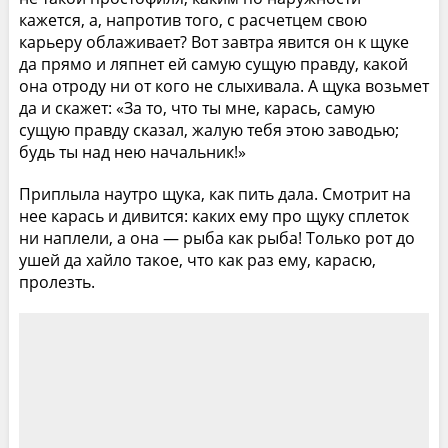
кажется, а, напротив того, с расчетцем свою
карьеру облаживает? Вот завтра явится он к щуке
да прямо и ляпнет ей самую сущую правду, какой
она отроду ни от кого не слыхивала. А щука возьмет
да и скажет: «За то, что ты мне, карась, самую
сущую правду сказал, жалую тебя этою заводью;
будь ты над нею начальник!»
Приплыла наутро щука, как пить дала. Смотрит на
нее карась и дивится: каких ему про щуку сплеток
ни наплели, а она — рыба как рыба! Только рот до
ушей да хайло такое, что как раз ему, карасю,
пролезть.