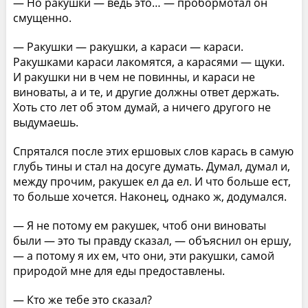
— Но ракушки — ведь это… — пробормотал он
смущенно.
— Ракушки — ракушки, а караси — караси.
Ракушками караси лакомятся, а карасями — щуки.
И ракушки ни в чем не повинны, и караси не
виноваты, а и те, и другие должны ответ держать.
Хоть сто лет об этом думай, а ничего другого не
выдумаешь.
Спрятался после этих ершовых слов карась в самую
глубь тины и стал на досуге думать. Думал, думал и,
между прочим, ракушек ел да ел. И что больше ест,
то больше хочется. Наконец, однако ж, додумался.
— Я не потому ем ракушек, чтоб они виноваты
были — это ты правду сказал, — объяснил он ершу,
— а потому я их ем, что они, эти ракушки, самой
природой мне для еды предоставлены.
— Кто же тебе это сказал?