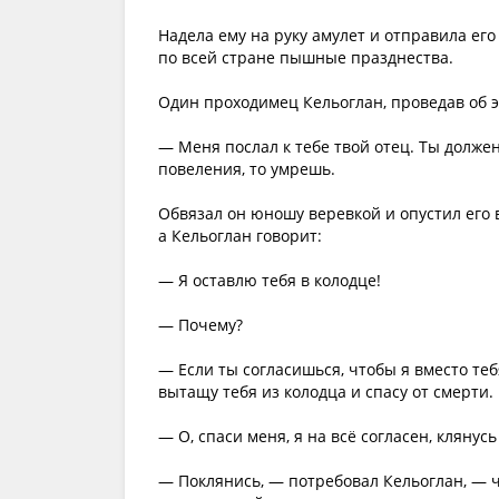
Надела ему на руку амулет и отправила его 
по всей стране пышные празднества.
Один проходимец Кельоглан, проведав об эт
— Меня послал к тебе твой отец. Ты долже
повеления, то умрешь.
Обвязал он юношу веревкой и опустил его 
а Кельоглан говорит:
— Я оставлю тебя в колодце!
— Почему?
— Если ты согласишься, чтобы я вместо теб
вытащу тебя из колодца и спасу от смерти.
— О, спаси меня, я на всё согласен, клянус
— Поклянись, — потребовал Кельоглан, — ч