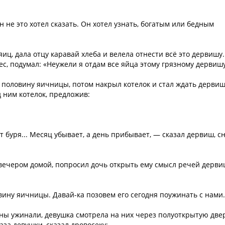
н не это хотел сказать. Он хотел узнать, богатым или бедным
иц, дала отцу каравай хлеба и велела отнести всё это дервишу.
ес, подумал: «Неужели я отдам все яйца этому грязному дервиш
л половину яичницы, потом накрыл котелок и стал ждать дервиш
 ним котелок, предложив:
т буря... Месяц убывает, а день прибывает, — сказал дервиш, с
 вечером домой, попросил дочь открыть ему смысл речей дерви
овину яичницы. Давай-ка позовем его сегодня поужинать с нами.
ны ужинали, девушка смотрела на них через полуоткрытую две
аза девушки, сказал дровосеку: