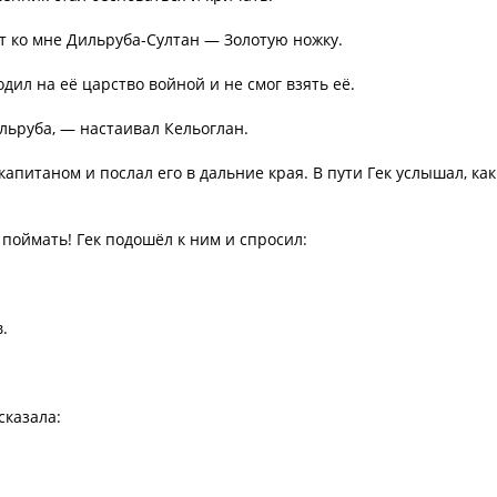
т ко мне Дильруба-Султан — Золотую ножку.
дил на её царство войной и не смог взять её.
ильруба, — настаивал Кельоглан.
апитаном и послал его в дальние края. В пути Гек услышал, как
 поймать! Гек подошёл к ним и спросил:
.
сказала:
!