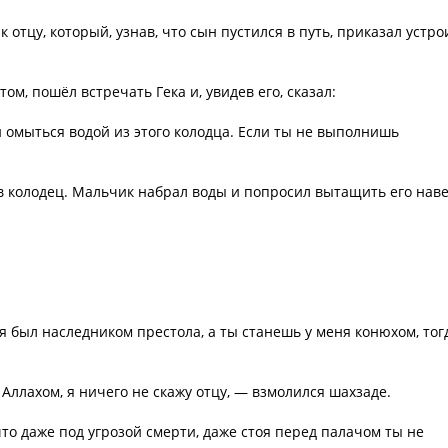
к отцу, который, узнав, что сын пустился в путь, приказал устро
ом, пошёл встречать Гека и, увидев его, сказал:
н омыться водой из этого колодца. Если ты не выполнишь
в колодец. Мальчик набрал воды и попросил вытащить его наве
я был наследником престола, а ты станешь у меня конюхом, тог
ь Аллахом, я ничего не скажу отцу, — взмолился шахзаде.
то даже под угрозой смерти, даже стоя перед палачом ты не