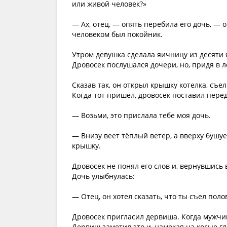
или живой человек?»
— Ах, отец, — опять перебила его дочь, — о
человеком был покойник.
Утром девушка сделала яичницу из десяти я
Дровосек послушался дочери, но, придя в л
Сказав так, он открыл крышку котелка, съе
Когда тот пришёл, дровосек поставил перед
— Возьми, это прислала тебе моя дочь.
— Внизу веет тёплый ветер, а вверху бушуе
крышку.
Дровосек не понял его слов и, вернувшись
Дочь улыбнулась:
— Отец, он хотел сказать, что ты съел пол
Дровосек пригласил дервиша. Когда мужчи
Дервиш заметил это и, намекая на косые гл