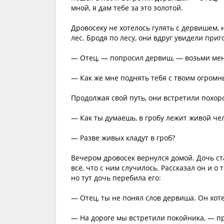
мной, я дам тебе за это золотой.
Дровосеку не хотелось гулять с дервишем,
лес. Бродя по лесу, они вдруг увидели приг
— Отец, — попросил дервиш, — возьми меня
— Как же мне поднять тебя с твоим огромн
Продолжая свой путь, они встретили похор
— Как ты думаешь, в гробу лежит живой че
— Разве живых кладут в гроб?
Вечером дровосек вернулся домой. Дочь ста
всё, что с ним случилось. Рассказал он и о
но тут дочь перебила его:
— Отец, ты не понял слов дервиша. Он хоте
— На дороге мы встретили покойника, — пр