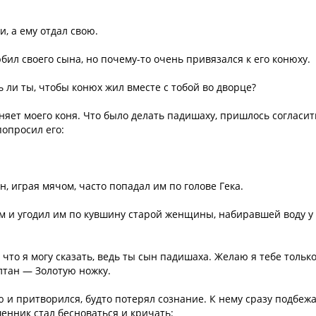
, а ему отдал свою.
ил своего сына, но почему-то очень привязался к его конюху.
 ли ты, чтобы конюх жил вместе с тобой во дворце?
аняет моего коня. Что было делать падишаху, пришлось согласит
опросил его:
, играя мячом, часто попадал им по голове Гека.
ом и угодил им по кувшину старой женщины, набиравшей воду у
то я могу сказать, ведь ты сын падишаха. Желаю я тебе только
лтан — Золотую ножку.
ю и притворился, будто потерял сознание. К нему сразу подбеж
шенник стал бесноваться и кричать: