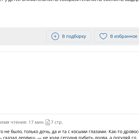
В подборку
В избранное
ремя чтения: 17 мин.
7 стр.
о не было, только дочь, да и та с косыми глазами. Как-то дровос
 сказал дервиш, — не ходи сегодня рубить дрова, а погуляй со