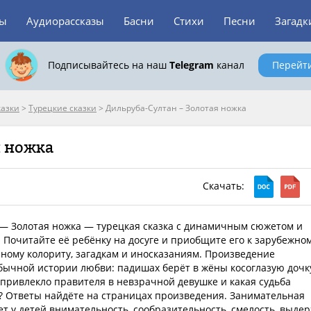
зы
Аудиорассказы
Басни
Стихи
Песни
Загадк
Подписывайтесь на наш
Telegram
канал
Перейт
казки
>
Турецкие сказки
>
Дильруба-Султан – Золотая ножка
я ножка
Скачать:
— Золотая ножка — турецкая сказка с динамичным сюжетом и
 Почитайте её ребёнку на досуге и приобщите его к зарубежно
чному колориту, загадкам и иносказаниям. Произведение
бычной истории любви: падишах берёт в жёны косоглазую дочк
 привлекло правителя в невзрачной девушке и какая судьба
? Ответы найдёте на страницах произведения. Занимательная
ет у детей внимательность, сообразительность, смелость, выде