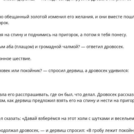
 но обещанный золотой изменил его желания, и они вместе пош
орок.
 на спину и поднимись на пригорок, а потом я тебя понесу.
ым аба (плащом) и громадной чалмой? — ответил дровосек.
онное шествие.
ловек или покойник? — спросил дервиш, а дровосек удивился:
ла его расспрашивать, где он был, что делал. Дровосек расска
 том, как дервиш предложил взять его на спину и нести на пригор
л сказать: «Давай взберёмся на этот холм с шутками и весельем
одолжал дровосек, — и дервиш спросил: «В гробу лежит покойн