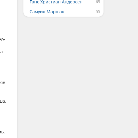
Ганс Христиан Андерсен
Самуил Маршак
у?»
а.
няв
ша.
рь.