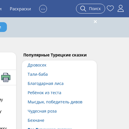
...
и
Раскраски
Поиск
и
Популярные Турецкие сказки
Дровосек
Тали-баба
Благодарная лиса
Ребёнок из теста
му
Мысдык, победитель дивов
у
Чудесная роза
Бехнане
ржку