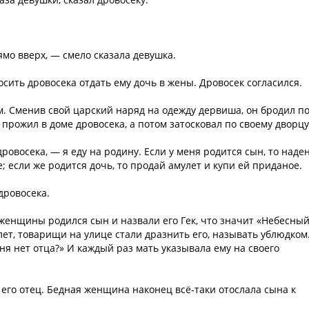
ямо вверх, — смело сказала девушка.
осить дровосека отдать ему дочь в жены. Дровосек согласился.
м. Сменив свой царский наряд на одежду дервиша, он бродил п
 прожил в доме дровосека, а потом затосковал по своему дворцу
овосека, — я еду на родину. Если у меня родится сын, то наде
е; если же родится дочь, то продай амулет и купи ей приданое.
дровосека.
женщины родился сын и назвали его Гек, что значит «Небесный
ет, товарищи на улице стали дразнить его, называть ублюдком
ня нет отца?» И каждый раз мать указывала ему на своего
 его отец. Бедная женщина наконец всё-таки отослала сына к