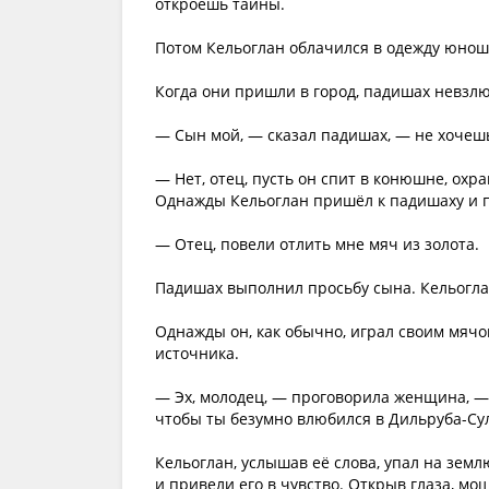
откроешь тайны.
Потом Кельоглан облачился в одежду юноши
Когда они пришли в город, падишах невзлюб
— Сын мой, — сказал падишах, — не хочешь
— Нет, отец, пусть он спит в конюшне, охр
Однажды Кельоглан пришёл к падишаху и п
— Отец, повели отлить мне мяч из золота.
Падишах выполнил просьбу сына. Кельоглан
Однажды он, как обычно, играл своим мяч
источника.
— Эх, молодец, — проговорила женщина, — ч
чтобы ты безумно влюбился в Дильруба-Су
Кельоглан, услышав её слова, упал на земл
и привели его в чувство. Открыв глаза, мо