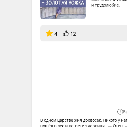
и трудолюбие.
4
12
В
В одном царстве жил дровосек. Никого у нег
пошёл в лес и встретил дервиша. — Отец, —