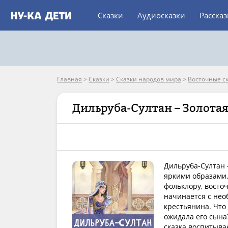
Сказки
Аудиосказки
Расска
Главная
>
Сказки
>
Сказки народов мира
>
Восточные с
Дильруба-Султан – Золота
Дильруба-Султан 
яркими образами.
фольклору, восто
начинается с нео
крестьянина. Что
ожидала его сына
сказка воспитыва