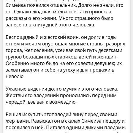
Симеиза появился отшельник. Долго не знали, кто
он. Однако людская молва все-таки принесла
рассказы о его жизни. Много страшного было
занесено в книгу дней этого человека.
Беспощадный и жестокий воин, он долгие годы
огнем и мечом опустошал многие страны, разорял
города, жег селения, усеивая свой путь десятками
трупов беззащитных стариков, детей и женщин.
Особенно много было на его совести девушек; их
захватывал он и себе на утеху и для продажи в
неволю.
Ужасные видения долго мучили этого человека.
Жертвы его злодеяний проносились перед ним
чередой, взывая к возмездию.
Решил искупить этот злодей вину перед своими
жертвами. Разыскал он в скалах Симеиза пещеру и
поселился в ней. Питался одними дикими плодами,