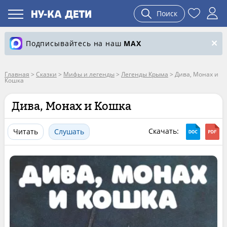
Поиск
Подписывайтесь на наш
MAX
Главная
>
Сказки
>
Мифы и легенды
>
Легенды Крыма
>
Дива, Монах и
Кошка
Дива, Монах и Кошка
Скачать:
Читать
Слушать