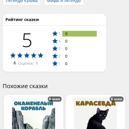
Легенды Крыма
Мифы и легенды
Рейтинг сказки
5
9
5
0
4
0
3
0
2
Оценок: 9
0
1
Похожие сказки
6 мин
8 мин