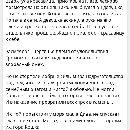
Вздохнула красавица, приоткрыла глаза, ласково
посмотрела на отшельника. Улыбнулся он девушке,
присел возле нее. Хотел расспросить, кто она и как
попала в сети. А девушка вскинула руки на его
плечи и крепко поцеловала в губы. Проснулось в
отшельнике прошлое. Жадно привлек он красавицу
к себе.
Засмеялось чертячье племя от удовольствия.
Громом прокатился над побережьем этот
злорадный смех.
Но не стерпели добрые силы мира надругательства
над тем, что свято для рода человеческого: над
семейным очагом и чистой любовью. Не могли
больше стерпеть обман, который сеял отшельник.
И в наказание превратили всех трех в камень…
И с той поры стоит у моря скала Дива, не спускает
глаз с нее скала Монах, а за ними, словно сторожит
их, гора Кошка.