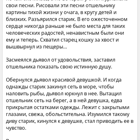
свои песни. Рисовали эти песни отшельнику
картины тихой жизни у очага, в кругу детей и
близких. Разъярился старик. В его ожесточенном
сердце никогда раньше не было места для таких
человеческих радостей, ненавистным были они
ему и теперь. Схватил старец кошку за хвост и
вышвырнул из пещеры…
Засмеялся дьявол от удовольствия, заставил
отшельника показать свою истинную душу.
Обернулся дьявол красивой девушкой. И когда
однажды старик закинул сеть в море, чтобы
наловить рыбы, дьявол юркнул в нее. Вытащил
отшельник сеть на берег, а в ней девушка, едва
прикрытая остатками одежды. Лежит с закрытыми
глазами, свежа, обольстительна. Изумился такому
диву старик, кинулся к девушке, стал приводить ее в
чувство.