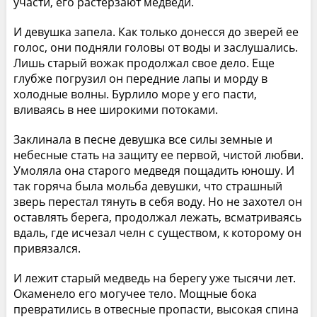
участи, его растерзают медведи.
И девушка запела. Как только донесся до зверей ее
голос, они подняли головы от воды и заслушались.
Лишь старый вожак продолжал свое дело. Еще
глубже погрузил он передние лапы и морду в
холодные волны. Бурлило море у его пасти,
вливаясь в нее широкими потоками.
Заклинала в песне девушка все силы земные и
небесные стать на защиту ее первой, чистой любви.
Умоляла она старого медведя пощадить юношу. И
так горяча была мольба девушки, что страшный
зверь перестал тянуть в себя воду. Но не захотел он
оставлять берега, продолжал лежать, всматриваясь
вдаль, где исчезал челн с существом, к которому он
привязался.
И лежит старый медведь на берегу уже тысячи лет.
Окаменело его могучее тело. Мощные бока
превратились в отвесные пропасти, высокая спина