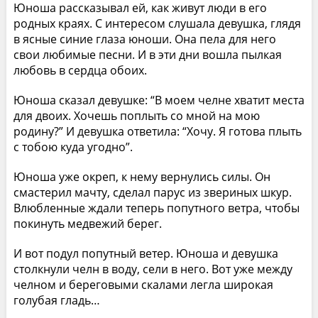
Юноша рассказывал ей, как живут люди в его
родных краях. С интересом слушала девушка, глядя
в ясные синие глаза юноши. Она пела для него
свои любимые песни. И в эти дни вошла пылкая
любовь в сердца обоих.
Юноша сказал девушке: “В моем челне хватит места
для двоих. Хочешь поплыть со мной на мою
родину?” И девушка ответила: “Хочу. Я готова плыть
с тобою куда угодно”.
Юноша уже окреп, к нему вернулись силы. Он
смастерил мачту, сделал парус из звериных шкур.
Влюбленные ждали теперь попутного ветра, чтобы
покинуть медвежий берег.
И вот подул попутный ветер. Юноша и девушка
столкнули челн в воду, сели в него. Вот уже между
челном и береговыми скалами легла широкая
голубая гладь…