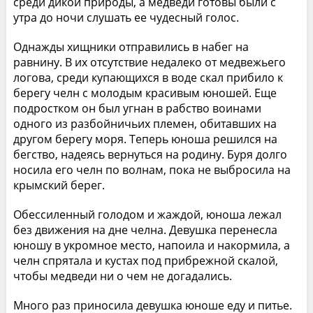
среди дикой природы, а медведи готовы были с
утра до ночи слушать ее чудесный голос.
Однажды хищники отправились в набег на
равнину. В их отсутствие недалеко от медвежьего
логова, среди купающихся в воде скал прибило к
берегу челн с молодым красивым юношей. Еще
подростком он был угнан в рабство воинами
одного из разбойничьих племен, обитавших на
другом берегу моря. Теперь юноша решился на
бегство, надеясь вернуться на родину. Буря долго
носила его челн по волнам, пока не выбросила на
крымский берег.
Обессиленный голодом и жаждой, юноша лежал
без движения на дне челна. Девушка перенесла
юношу в укромное место, напоила и накормила, а
челн спрятала и кустах под прибрежной скалой,
чтобы медведи ни о чем не догадались.
Много раз приносила девушка юноше еду и питье.