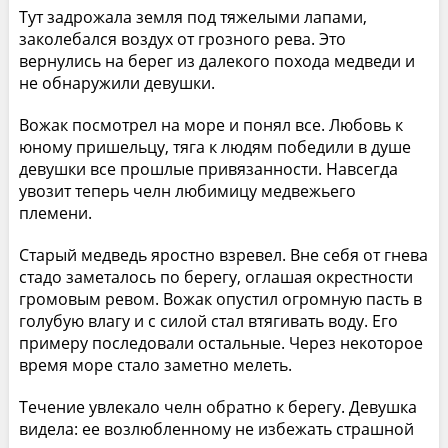
Тут задрожала земля под тяжелыми лапами,
заколебался воздух от грозного рева. Это
вернулись на берег из далекого похода медведи и
не обнаружили девушки.
Вожак посмотрел на море и понял все. Любовь к
юному пришельцу, тяга к людям победили в душе
девушки все прошлые привязанности. Навсегда
увозит теперь челн любимицу медвежьего
племени.
Старый медведь яростно взревел. Вне себя от гнева
стадо заметалось по берегу, оглашая окрестности
громовым ревом. Вожак опустил огромную пасть в
голубую влагу и с силой стал втягивать воду. Его
примеру последовали остальные. Через некоторое
время море стало заметно мелеть.
Течение увлекало челн обратно к берегу. Девушка
видела: ее возлюбленному не избежать страшной