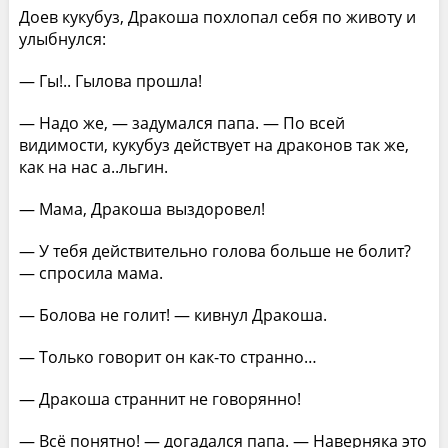
Доев кукубуз, Дракоша похлопал себя по животу и
улыбнулся:
— Гы!.. Гылова прошла!
— Надо же, — задумался папа. — По всей
видимости, кукубуз действует на драконов так же,
как на нас а..льгин.
— Мама, Дракоша выздоровел!
— У тебя действительно голова больше не болит?
— спросила мама.
— Болова не голит! — кивнул Дракоша.
— Только говорит он как-то странно…
— Дракоша страннит не говорянно!
— Всё понятно! — догадался папа. — Наверняка это