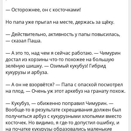
— Осторожнее, он с косточками!
Но папа уже прыгал на месте, держась за щёку.
— Действительно, активность у папы повысилась,
— сказал Паша.
— А это то, над чем я сейчас работаю. — Чимурин
достал из корзины что-то похожее на большую
зелёную шишку. — Озимый кукубуз! Гибрид
кукурузы и арбуза.
— А он не взорвётся? — Папа с опаской посмотрел
на плод. — Очень уж этот аркебуз на гранату похож.
— Кукубуз, — обиженно поправил Чимурин. —
Вообще-то в результате скрещивания должен был
получиться арбуз с кукурузными хлопьями вместо
косточек. Но видимо, я где-то допустил ошибку, и
на початке кукурузы образовались маленькие