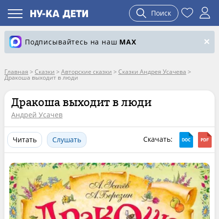
Поиск
Подписывайтесь на наш
MAX
Главная
>
Сказки
>
Авторские сказки
>
Сказки Андрея Усачева
>
Дракоша выходит в люди
Дракоша выходит в люди
Андрей Усачев
Скачать:
Читать
Слушать