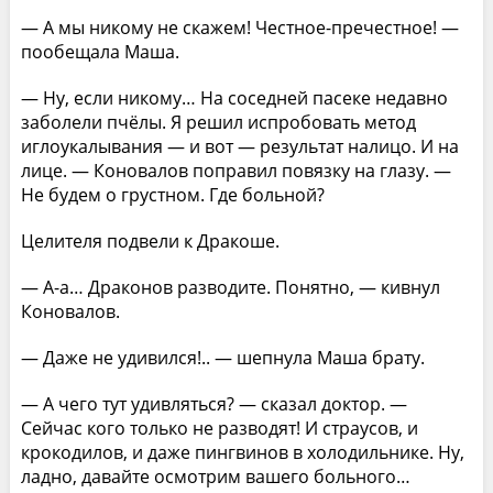
— А мы никому не скажем! Честное-пречестное! —
пообещала Маша.
— Ну, если никому… На соседней пасеке недавно
заболели пчёлы. Я решил испробовать метод
иглоукалывания — и вот — результат налицо. И на
лице. — Коновалов поправил повязку на глазу. —
Не будем о грустном. Где больной?
Целителя подвели к Дракоше.
— A-а… Драконов разводите. Понятно, — кивнул
Коновалов.
— Даже не удивился!.. — шепнула Маша брату.
— А чего тут удивляться? — сказал доктор. —
Сейчас кого только не разводят! И страусов, и
крокодилов, и даже пингвинов в холодильнике. Ну,
ладно, давайте осмотрим вашего больного…