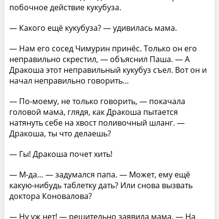
побочное действие кукубуза.
— Какого ещё кукубуза? — удивилась мама.
— Нам его сосед Чимурин принёс. Только он его
неправильно скрестил, — объяснил Паша. — А
Дракоша этот неправильный кукубуз съел. Вот он и
начал неправильно говорить…
— По-моему, не только говорить, — покачала
головой мама, глядя, как Дракоша пытается
натянуть себе на хвост поливочный шланг. —
Дракоша, ты что делаешь?
— Гы! Дракоша почет хить!
— М-да… — задумался папа. — Может, ему ещё
какую-нибудь таблетку дать? Или снова вызвать
доктора Коновалова?
— Ну уж нет! — решительно заявила мама. — На