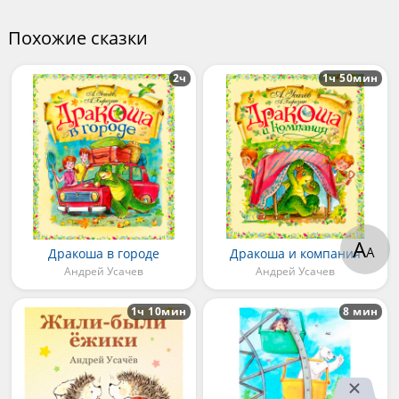
Похожие сказки
2ч
1ч 50мин
А
А
Дракоша в городе
Дракоша и компания
Андрей Усачев
Андрей Усачев
1ч 10мин
8 мин