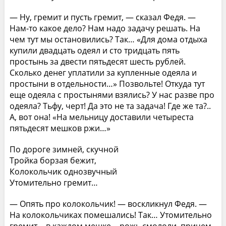
— Ну, гремит и пусть гремит, — сказал Федя. —
Нам-то какое дело? Нам надо задачу решать. На
чем тут мы остановились? Так… «Для дома отдыха
купили двадцать одеял и сто тридцать пять
простынь за двести пятьдесят шесть рублей.
Сколько денег уплатили за купленные одеяла и
простыни в отдельности…» Позвольте! Откуда тут
еще одеяла с простынями взялись? У нас разве про
одеяла? Тьфу, черт! Да это не та задача! Где же та?..
А, вот она! «На мельницу доставили четыреста
пятьдесят мешков ржи…»
По дороге зимней, скучной
Тройка борзая бежит,
Колокольчик однозвучный
Утомительно гремит…
— Опять про колокольчик! — воскликнул Федя. —
На колокольчиках помешались! Так… Утомительно
гремит… в каждом мешке… рожь смололи, причем