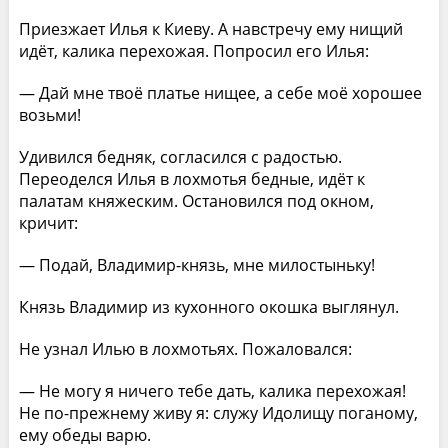
Приезжает Илья к Киеву. А навстречу ему нищий
идёт, калика перехожая. Попросил его Илья:
— Дай мне твоё платье нищее, а себе моё хорошее
возьми!
Удивился бедняк, согласился с радостью.
Переоделся Илья в лохмотья бедные, идёт к
палатам княжеским. Остановился под окном,
кричит:
— Подай, Владимир-князь, мне милостыньку!
Князь Владимир из кухонного окошка выглянул.
Не узнал Илью в лохмотьях. Пожаловался:
— Не могу я ничего тебе дать, калика перехожая!
Не по-прежнему живу я: служу Идолищу поганому,
ему обеды варю.