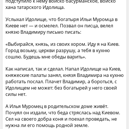
подступило к нему войско басурманское, войско
хана татарского Идолища.
Услыхал Идолище, что богатыря Ильи Муромца в
Киеве нет — и осмелел. Позвал он писца, велел
князю Владимиру письмо писать:
«Выбирайся, князь, из своих хором. Иду я на Киев.
Город возьму, церкви разрушу, а тебя в кухню
сошлю. Будешь мне обеды варить».
Как написал, так и сделал. Напал Идолище на Киев,
княжеские палаты занял, князя Владимира на кухню
работать послал. Плачет Владимир, а бороться, с
Идолищем не может: без богатырей у него своей
силы нет.
А Илья Муромец в родительском доме живёт.
Почуял он издали, что беда стряслась над Киевом.
Сел на своего добра коня и поехал проведать, не
нужна ли его помощь родной земле.