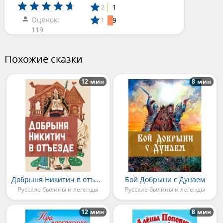
1
2
Оценок:
9
1
119
Похожие сказки
12 мин
8 мин
Добрыня Никитич в отъезде
Бой Добрыни с Дунаем
Русские былины и легенды
Русские былины и легенды
12 мин
8 мин