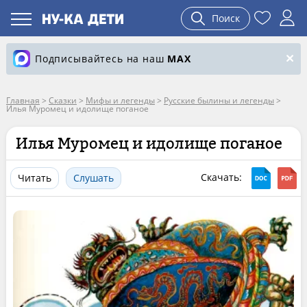
Поиск
Подписывайтесь на наш
MAX
Главная
>
Сказки
>
Мифы и легенды
>
Русские былины и легенды
>
Илья Муромец и идолище поганое
Илья Муромец и идолище поганое
Скачать:
Читать
Слушать