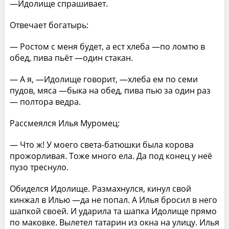
—Идолище спрашивает.
Отвечает богатырь:
— Ростом с меня будет, а ест хлеба —по ломтю в
обед, пива пьёт —один стакан.
— А я, —Идолище говорит, —хлеба ем по семи
пудов, мяса —быка на обед, пива пью за один раз
— полтора ведра.
Рассмеялся Илья Муромец:
— Что ж! У моего света-батюшки была корова
прожорливая. Тоже много ела. Да под конец у неё
пузо треснуло.
Обиделся Идолище. Размахнулся, кинул свой
кинжал в Илью —да не попал. А Илья бросил в него
шапкой своей. И ударила та шапка Идолище прямо
по маковке. Вылетел татарин из окна на улицу. Илья