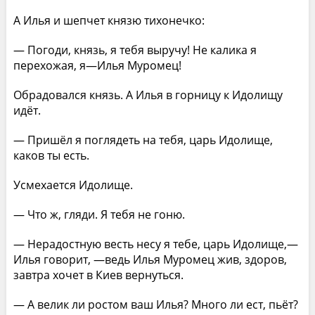
А Илья и шепчет князю тихонечко:
— Погоди, князь, я тебя выручу! Не калика я
перехожая, я—Илья Муромец!
Обрадовался князь. А Илья в горницу к Идолищу
идёт.
— Пришёл я поглядеть на тебя, царь Идолище,
каков ты есть.
Усмехается Идолище.
— Что ж, гляди. Я тебя не гоню.
— Нерадостную весть несу я тебе, царь Идолище,—
Илья говорит, —ведь Илья Муромец жив, здоров,
завтра хочет в Киев вернуться.
— А велик ли ростом ваш Илья? Много ли ест, пьёт?