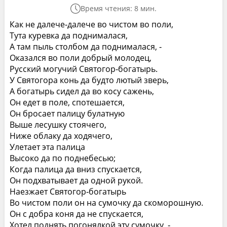
Время чтения: 8 мин.
Как не далече‑далече во чистом во поли,
Тута куревка да поднималася,
А там пыль столбом да поднималася, ‑
Оказался во поли добрый молодец,
Русский могучий Святогор‑богатырь.
У Святогора конь да будто лютый зверь,
А богатырь сидел да во косу сажень,
Он едет в поле, спотешается,
Он бросает палицу булатную
Выше лесушку стоячего,
Ниже облаку да ходячего,
Улетает эта палица
Высоко да по поднебесью;
Когда палица да вниз спускается,
Он подхватывает да одной рукой.
Наезжает Святогор‑богатырь
Во чистом поли он на сумочку да скоморошную.
Он с добра коня да не спускается,
Хотел поднять погонялкой эту сумочку, ‑