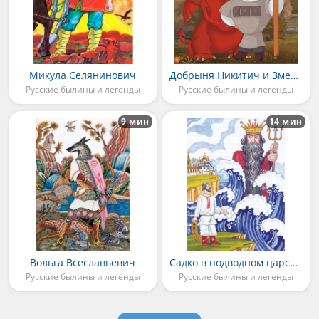
Микула Селянинович
Добрыня Никитич и Змей Горыныч
Русские былины и легенды
Русские былины и легенды
9 мин
14 мин
Вольга Всеславьевич
Садко в подводном царстве
Русские былины и легенды
Русские былины и легенды