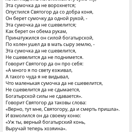
Эта сумочка да не ворохнется;
Опустился Святогор да со добра коня,
Он берет сумочку да одной рукой, ‑
Эта сумочка да не сшевелится;
Как берет он обема рукам,
Принатужился он силой богатырской,
По колен ушел да в мать сыру землю, ‑
Эта сумочка да не сшевелится,
Не сшевелится да не поднимется.
Говорит Святогор да он про себя:
«А много я по свету езживал,
А такого чуда я не видывал,
Что маленькая сумочка да не сшевелится,
Не сшевелится да не сдымается,
Богатырской силы не сдавается».
Говорит Святогор да таковы слова:
«Верно, тут мне, Святогору, да и смерть пришла».
И взмолился он да своему коню:
«Уж ты, верный богатырский конь,
Выручай теперь хозяина».