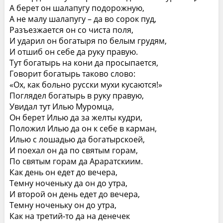
А берет он шалапугу подорожную,
А не малу шалапугу – да во сорок пуд,
Разъезжается он со чиста поля,
И ударил он богатыря по белым грудям,
И отшиб он себе да руку правую.
Тут богатырь на кони да просыпается,
Говорит богатырь таково слово:
«Ох, как больно русски мухи кусаются!»
Поглядел богатырь в руку правую,
Увидал тут Илью Муромца,
Он берет Илью да за желты кудри,
Положил Илью да он к себе в карман,
Илью с лошадью да богатырскоей,
И поехал он да по святым горам,
По святым горам да Араратскиим.
Как день он едет до вечера,
Темну ноченьку да он до утра,
И второй он день едет до вечера,
Темну ноченьку он до утра,
Как на третий‑то да на денечек