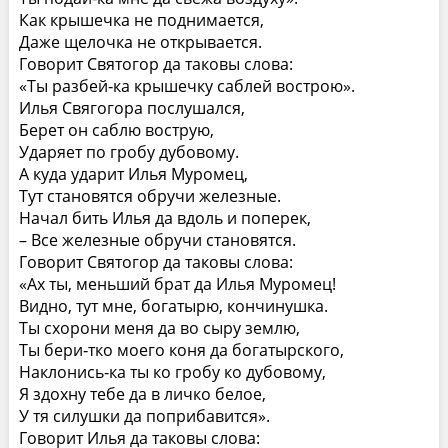
Как крышечка не поднимается,
Даже щелочка не открывается.
Говорит Святогор да таковы слова:
«Ты разбей‑ка крышечку саблей вострою».
Илья Свягогора послушался,
Берет он саблю вострую,
Ударяет по гробу дубовому.
А куда ударит Илья Муромец,
Тут становятся обручи железные.
Начал бить Илья да вдоль и поперек,
– Все железные обручи становятся.
Говорит Святогор да таковы слова:
«Ах ты, меньший брат да Илья Муромец!
Видно, тут мне, богатырю, кончинушка.
Ты схорони меня да во сыру землю,
Ты бери‑тко моего коня да богатырского,
Наклонись‑ка ты ко гробу ко дубовому,
Я здохну тебе да в личко белое,
У тя силушки да поприбавится».
Говорит Илья да таковы слова: