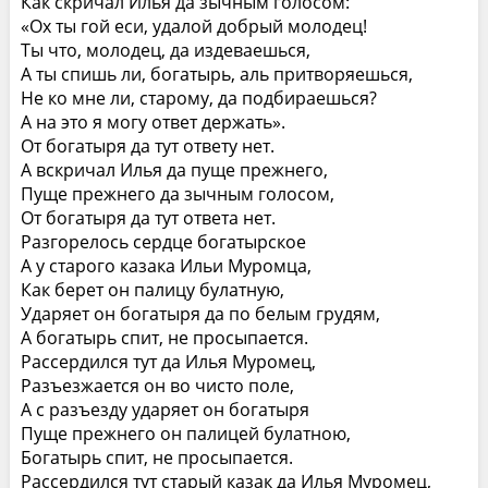
Как скричал Илья да зычным голосом:
«Ох ты гой еси, удалой добрый молодец!
Ты что, молодец, да издеваешься,
А ты спишь ли, богатырь, аль притворяешься,
Не ко мне ли, старому, да подбираешься?
А на это я могу ответ держать».
От богатыря да тут ответу нет.
А вскричал Илья да пуще прежнего,
Пуще прежнего да зычным голосом,
От богатыря да тут ответа нет.
Разгорелось сердце богатырское
А у старого казака Ильи Муромца,
Как берет он палицу булатную,
Ударяет он богатыря да по белым грудям,
А богатырь спит, не просыпается.
Рассердился тут да Илья Муромец,
Разъезжается он во чисто поле,
А с разъезду ударяет он богатыря
Пуще прежнего он палицей булатною,
Богатырь спит, не просыпается.
Рассердился тут старый казак да Илья Муромец,