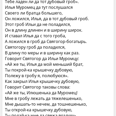
Тебе ладен ли да тот дубовый гроб».
Илья Муромец да тут послушался
Своего ли братца большего,
Он ложился, Илья, да в тот дубовый гроб.
Этот гроб Ильи да не поладился,
Он в длину длинен и в ширину широк.
И ставал Илья да с того гроба,
А ложился в гроб да Свягогор‑богатырь.
Святогору гроб да поладился,
В длину по меры и в ширину как раз.
Говорит Святогор да Ильи Муромцу:
«Ай же ты, Илья да мой меньший брат,
Ты покрой‑ка крышечку дубовую,
Полежу в гробу я, полюбуюся».
Как закрыл Илья крышечку дубовую,
Говорит Святогор таковы слова:
«Ай же ты, Илюшенька да Муромец!
Мне в гробу лежать да тяжелешенько,
Мне дышать‑то нечем, да тошнешенько,
Ты открой‑ка крышечку дубовую,
Ты подай‑ка мне да свежа воздуху».