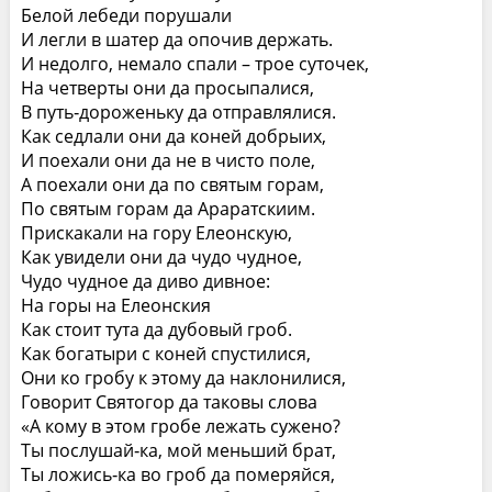
Белой лебеди порушали
И легли в шатер да опочив держать.
И недолго, немало спали – трое суточек,
На четверты они да просыпалися,
В путь‑дороженьку да отправлялися.
Как седлали они да коней добрыих,
И поехали они да не в чисто поле,
А поехали они да по святым горам,
По святым горам да Араратскиим.
Прискакали на гору Елеонскую,
Как увидели они да чудо чудное,
Чудо чудное да диво дивное:
На горы на Елеонския
Как стоит тута да дубовый гроб.
Как богатыри с коней спустилися,
Они ко гробу к этому да наклонилися,
Говорит Святогор да таковы слова
«А кому в этом гробе лежать сужено?
Ты послушай‑ка, мой меньший брат,
Ты ложись‑ка во гроб да померяйся,