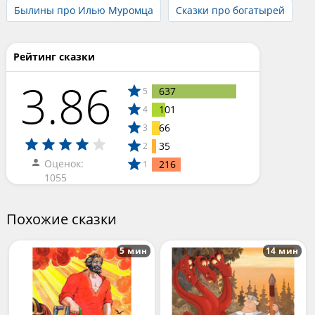
Былины про Илью Муромца
Сказки про богатырей
Рейтинг сказки
3.86
637
5
101
4
66
3
35
2
Оценок:
216
1
1055
Похожие сказки
5 мин
14 мин