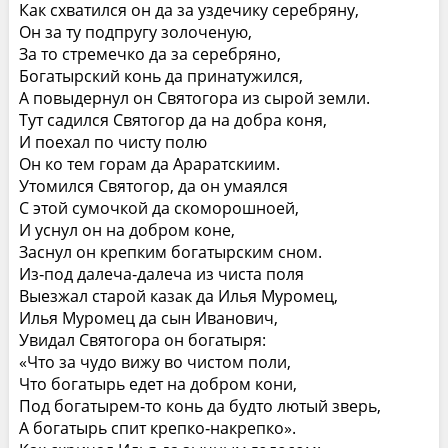
Как схватился он да за уздечику серебряну,
Он за ту подпругу золоченую,
За то стремечко да за серебряно,
Богатырский конь да принатужился,
А повыдернул он Святогора из сырой земли.
Тут садился Святогор да на добра коня,
И поехал по чисту полю
Он ко тем горам да Араратскиим.
Утомился Святогор, да он умаялся
С этой сумочкой да скоморошноей,
И уснул он на добром коне,
Заснул он крепким богатырским сном.
Из‑под далеча‑далеча из чиста поля
Выезжал старой казак да Илья Муромец,
Илья Муромец да сын Иванович,
Увидал Святогора он богатыря:
«Что за чудо вижу во чистом поли,
Что богатырь едет на добром кони,
Под богатырем‑то конь да будто лютый зверь,
А богатырь спит крепко‑накрепко».