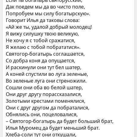
Дак поедем мы да во чисто поле,
Попробуем мы силу богатырскую».
Говорит Илья да таковы слова:
«Ай же ты, удалой добрый молодец!
Я вижу силушку твою великую,
Не хочу я с тобой сражатися,
Я желаю с тобой побрататися».
Святогор‑богатырь соглашается,
Со добра коня да опущается,
И раскинули они тут бел шатер,
А коней спустили во луга зеленые,
Во зеленые луга они стреножили.
Сошли они оба во белой шатер,
Они друг другу порассказалися,
Золотыми крестами поменялися,
Они с друг другом да побраталися,
Обнялись они, поцеловалися,
– Святогор‑богатырь да будет больший брат,
Илья Муромец да будет меньший брат.
Хлеба‑соли тут они откушали,