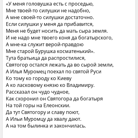
«У меня головушка есть с проседью,
Мне твоей‑то силушки не надобно,
А мне своей‑то силушки достаточно.
Если силушки у меня да прибавится,
Меня не будет носить да мать сыра земля.
И не надо мне твоего коня да богатырского,
А мне‑ка служит верой‑правдою
Мне старой Бурушка косматенький».
Тута братьица да распростилися,
Святогор остался лежать да во сырой земли,
А Илья Муромец поехал по святой Руси
Ко тому ко городу ко Киеву
А ко ласковому князю ко Владимиру.
Рассказал он чудо чудное,
Как схоронил он Святогора да богатыря
На той горы на Елеонскии.
Да тут Святогору и славу поют,
А Ильи Муромцу да хвалу дают.
А на том былинка и закончилась.