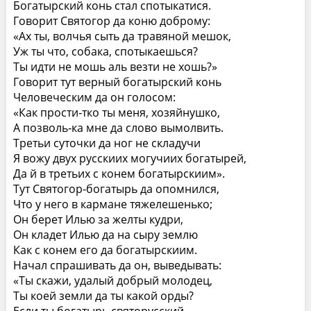
Богатырский конь стал спотыкатися.
Говорит Святогор да коню доброму:
«Ах ты, волчья сыть да травяной мешок,
Уж ты что, собака, спотыкаешься?
Ты идти не мошь аль везти не хошь?»
Говорит тут верный богатырский конь
Человеческим да он голосом:
«Как прости‑тко ты меня, хозяйнушко,
А позволь‑ка мне да слово вымолвить.
Третьи суточки да ног не складучи
Я вожу двух русскиих могучиих богатырей,
Да й в третьих с конем богатырскиим».
Тут Святогор‑богатырь да опомнился,
Что у него в кармане тяжелешенько;
Он берет Илью за желты кудри,
Он кладет Илью да на сыру землю
Как с конем его да богатырскиим.
Начал спрашивать да он, выведывать:
«Ты скажи, удалый добрый молодец,
Ты коей земли да ты какой орды?
Если ты богатырь святорусский,