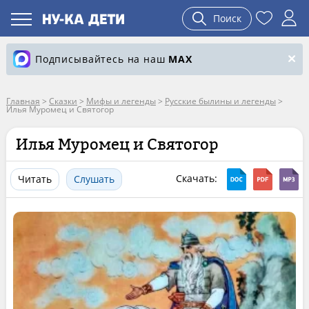
Поиск
Подписывайтесь на наш
MAX
Главная
>
Сказки
>
Мифы и легенды
>
Русские былины и легенды
>
Илья Муромец и Святогор
Илья Муромец и Святогор
Скачать:
Читать
Слушать