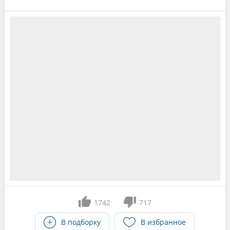
1742
717
В подборку
В избранное