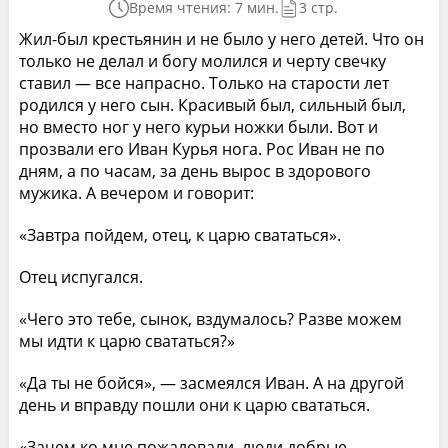
Время чтения: 7 мин.
3 стр.
Жил-был крестьянин и не было у него детей. Что он
только не делал и богу молился и черту свечку
ставил — все напрасно. Только на старости лет
родился у него сын. Красивый был, сильный был,
но вместо ног у него курьи ножки были. Вот и
прозвали его Иван Курья нога. Рос Иван не по
дням, а по часам, за день вырос в здорового
мужика. А вечером и говорит:
«Завтра пойдем, отец, к царю свататься».
Отец испугался.
«Чего это тебе, сынок, вздумалось? Разве можем
мы идти к царю свататься?»
«Да ты не бойся», — засмеялся Иван. А на другой
день и вправду пошли они к царю свататься.
«Зачем ко мне пожаловали, люди добрые, —