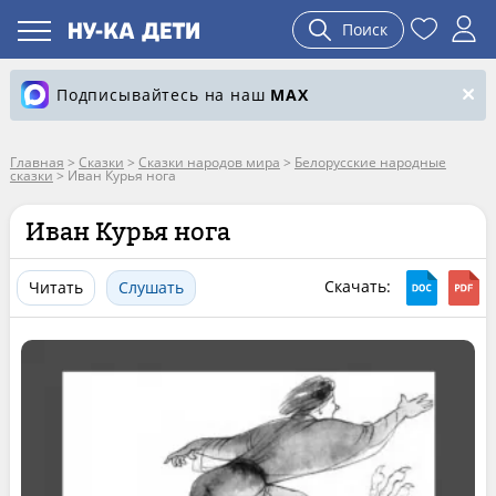
Поиск
Подписывайтесь на наш
MAX
Главная
>
Сказки
>
Сказки народов мира
>
Белорусские народные
сказки
>
Иван Курья нога
Иван Курья нога
Скачать:
Читать
Слушать