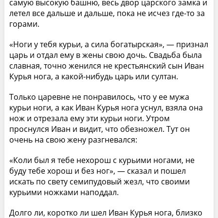
самую высокую башню, весь двор царского замка и
летел все дальше и дальше, пока не исчез где-то за
горами.
«Ноги у тебя курьи, а сила богатырская», — признал
царь и отдал ему в жены свою дочь. Свадьба была
славная, точно женился не крестьянский сын Иван
Курья нога, а какой-нибудь царь или султан.
Только царевне не понравилось, что у ее мужа
курьи ноги, а как Иван Курья нога уснул, взяла она
нож и отрезала ему эти курьи ноги. Утром
проснулся Иван и видит, что обезножел. Тут он
очень на свою жену разгневался:
«Коли был я тебе нехорош с курьими ногами, не
буду тебе хорош и без ног», — сказал и пошел
искать по свету семипудовый жезл, что своими
курьими ножками наподдал.
Долго ли, коротко ли шел Иван Курья нога, близко