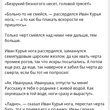
«Безрукий безногого несет, головой трясет!»
«Больно-то не смейся, — рассердился Иван Курья
нога, — а то как бы плакать вскорости не
пришлось».
Только черт смеялся над ними чем дальше, тем
больше.
Иван Курья нога рассердился, замахнулся
семипудовым царским жезлом, да как хвать черта
промеж рогов, так что искры посыпались. А потом
еще раз, да еще, так наверное и забил бы черта до
смерти, если бы тот не попросил:
«Ах, Иванушка, Иванушка, отпусти ты меня!
Расскажу я тебе о роднике с живой водой. Как
окунешься в той воде, ноги сразу и вырастут».
«Ладно», — сказал Иван Курья нога, перестал черта
бить, тот и привел его к роднику. Иван сломал