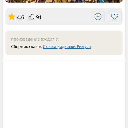
4.6
91
произведение входит в:
Сборник сказок
Сказки дядюшки Римуса