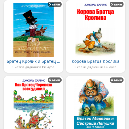
5 мин
5 мин
Братец Кролик и Братец Воробушек
Корова Братца Кролика
Сказки дядюшки Римуса
Сказки дядюшки Римуса
6 мин
4 мин