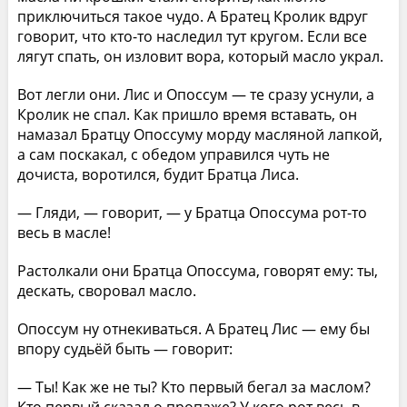
приключиться такое чудо. А Братец Кролик вдруг
говорит, что кто-то наследил тут кругом. Если все
лягут спать, он изловит вора, который масло украл.
Вот легли они. Лис и Опоссум — те сразу уснули, а
Кролик не спал. Как пришло время вставать, он
намазал Братцу Опоссуму морду масляной лапкой,
а сам поскакал, с обедом управился чуть не
дочиста, воротился, будит Братца Лиса.
— Гляди, — говорит, — у Братца Опоссума рот-то
весь в масле!
Растолкали они Братца Опоссума, говорят ему: ты,
дескать, своровал масло.
Опоссум ну отнекиваться. А Братец Лис — ему бы
впору судьёй быть — говорит:
— Ты! Как же не ты? Кто первый бегал за маслом?