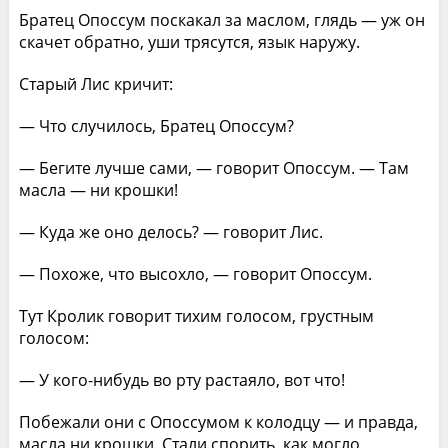
Братец Опоссум поскакал за маслом, глядь — уж он
скачет обратно, уши трясутся, язык наружу.
Старый Лис кричит:
— Что случилось, Братец Опоссум?
— Бегите лучше сами, — говорит Опоcсум. — Там
масла — ни крошки!
— Куда же оно делось? — говорит Лис.
— Похоже, что высохло, — говорит Опоссум.
Тут Кролик говорит тихим голосом, грустным
голосом:
— У кого-нибудь во рту растаяло, вот что!
Побежали они с Опоссумом к колодцу — и правда,
масла ни крошки. Стали спорить, как могло