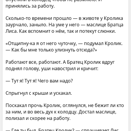
принялись за работу.
Сколько-то времени прошло — в животе у Кролика
заурчало, заныло. На уме у него — маслице Братца
Лиса. Как вспомнит о нём, так и потекут слюнки.
«Отщипну-ка я от него чуточку, — подумал Кролик.
— Как бы мне только улизнуть отсюда?»
Работают все, работают. А Братец Кролик вдруг
поднял голову, уши навострил и кричит:
— Тут я! Тут я! Чего вам надо?
Спрыгнул с крыши и ускакал.
Поскакал прочь Кролик, оглянулся, не бежит ли кто
за ним, и во весь дух к колодцу. Достал маслице,
полизал и скорее на работу.
— Где ты был, Братец Кролик? — спрашивает Лис.