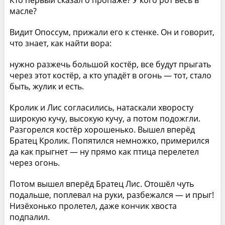
Кто первый сказал о пропаже? У кого рот весь в
масле?
Видит Опоссум, прижали его к стенке. Он и говорит,
что знает, как найти вора:
нужно разжечь большой костёр, все будут прыгать
через этот костёр, а кто упадёт в огонь — тот, стало
быть, жулик и есть.
Кролик и Лис согласились, натаскали хворосту
широкую кучу, высокую кучу, а потом подожгли.
Разгорелся костёр хорошенько. Вышел вперёд
Братец Кролик. Попятился немножко, примерился
да как прыгнет — ну прямо как птица перелетел
через огонь.
Потом вышел вперёд Братец Лис. Отошёл чуть
подальше, поплевал на руки, разбежался — и прыг!
Низёхонько пролетел, даже кончик хвоста
подпалил.