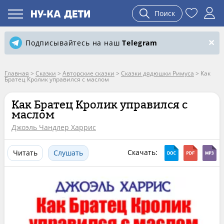
Поиск
Подписывайтесь на наш
Telegram
Главная
>
Сказки
>
Авторские сказки
>
Сказки дядюшки Римуса
>
Как
Братец Кролик управился с маслом
Как Братец Кролик управился с
маслом
Джоэль Чандлер Харрис
Скачать:
Читать
Слушать